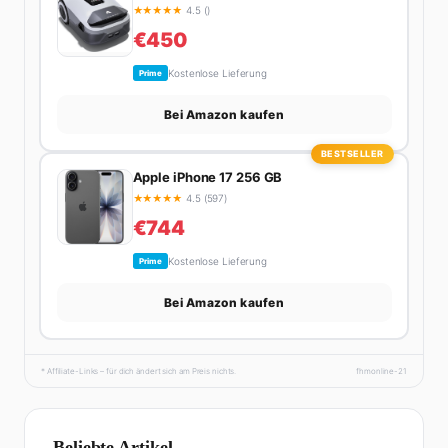
★
★
★
★
★
4.5 ()
€450
Kostenlose Lieferung
Prime
Bei Amazon kaufen
BESTSELLER
Apple iPhone 17 256 GB
★
★
★
★
★
4.5 (597)
€744
Kostenlose Lieferung
Prime
Bei Amazon kaufen
* Affiliate-Links – für dich ändert sich am Preis nichts.
fhmonline-21
Beliebte Artikel