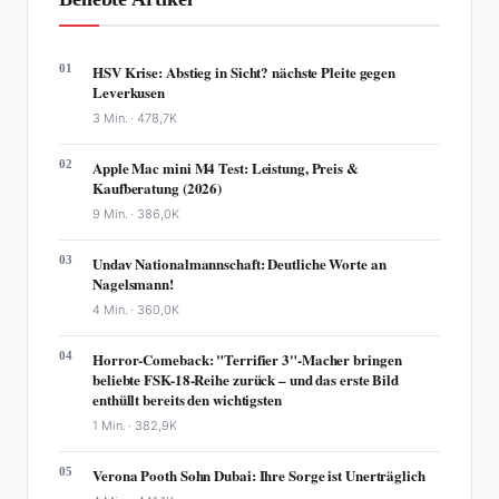
01
HSV Krise: Abstieg in Sicht? nächste Pleite gegen
Leverkusen
3 Min. ·
478,7K
02
Apple Mac mini M4 Test: Leistung, Preis &
Kaufberatung (2026)
9 Min. ·
386,0K
03
Undav Nationalmannschaft: Deutliche Worte an
Nagelsmann!
4 Min. ·
360,0K
04
Horror-Comeback: "Terrifier 3"-Macher bringen
beliebte FSK-18-Reihe zurück – und das erste Bild
enthüllt bereits den wichtigsten
1 Min. ·
382,9K
05
Verona Pooth Sohn Dubai: Ihre Sorge ist Unerträglich