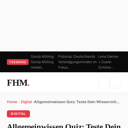
Sandy Mölling:
Pistorius: Deutschlands
Lena Gercke
Sandy Mölling
Verteidigungsminister im
+ Dustin
TRENDING
meldet…
Fokus…
Schöne:…
FHM
.
Home
›
Digital
›
Allgemeinwissen Quiz: Teste Dein Wissen mit…
DIGITAL
Allgemeinwissen Quiz: Teste Dein