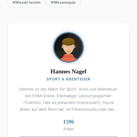
#Wissen testen
#Wissensquiz
Hannes Nagel
SPORT & ABENTEUER
Hannes ist der Mann für Sport, Auto und Abenteuer
bei FHM Online. Ehemaliger Leistungssportler
(Triathlon, falls es jemanden interessiert), heute
lieber auf dem Rennrad, im Fitnessstudio oder beim
Kochen am Smoker. Sein Wissen über Sport ist
1596
enzyklopädisch: Egal ob Bundesliga-Analyse, Formel 1,
Artikel
UFC oder Olympia – Hannes liefert fundierte
Einschätzungen mit der Leidenschaft eines echten