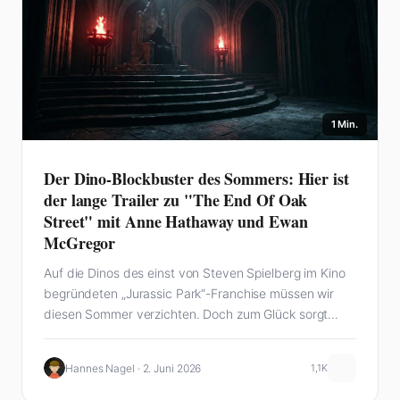
1 Min.
Der Dino-Blockbuster des Sommers: Hier ist
der lange Trailer zu "The End Of Oak
Street" mit Anne Hathaway und Ewan
McGregor
Auf die Dinos des einst von Steven Spielberg im Kino
begründeten „Jurassic Park“-Franchise müssen wir
diesen Sommer verzichten. Doch zum Glück sorgt…
Hannes Nagel · 2. Juni 2026
1,1K