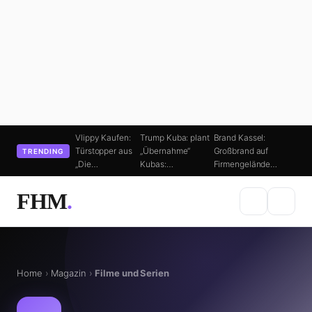
Vlippy Kaufen:
Trump Kuba: plant
Brand Kassel:
Türstopper aus
„Übernahme“
Großbrand auf
TRENDING
„Die…
Kubas:…
Firmengelände…
FHM
.
Home
›
Magazin
›
Filme und Serien