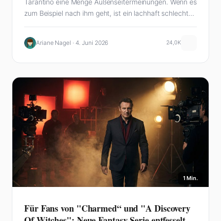
Tarantino eine Menge Außenseitermeinungen. Wenn es
zum Beispiel nach ihm geht, ist ein lachhaft schlechter
Sci-Fi-Flop…
Ariane Nagel · 4. Juni 2026
24,0K
1 Min.
Für Fans von "Charmed“ und "A Discovery
Of Witches": Neue Fantasy-Serie entfesselt