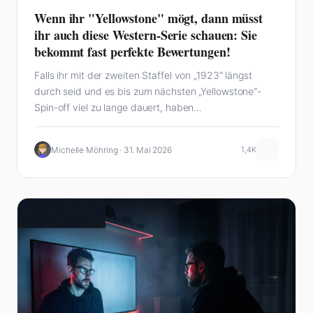
Wenn ihr "Yellowstone" mögt, dann müsst
ihr auch diese Western-Serie schauen: Sie
bekommt fast perfekte Bewertungen!
Falls ihr mit der zweiten Staffel von „1923“ längst
durch seid und es bis zum nächsten „Yellowstone“-
Spin-off viel zu lange dauert, haben…
Michelle Möhring · 31. Mai 2026
1,4K