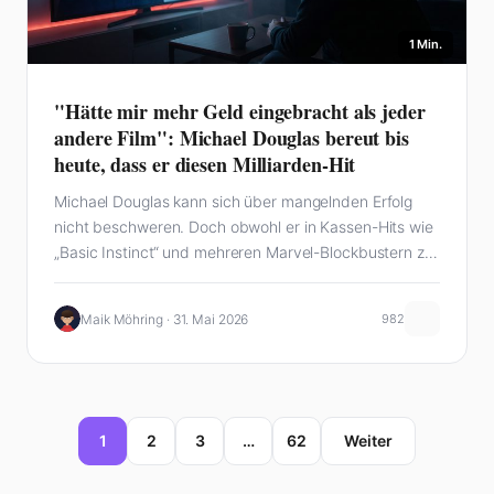
1 Min.
"Hätte mir mehr Geld eingebracht als jeder
andere Film": Michael Douglas bereut bis
heute, dass er diesen Milliarden-Hit
Michael Douglas kann sich über mangelnden Erfolg
nicht beschweren. Doch obwohl er in Kassen-Hits wie
„Basic Instinct“ und mehreren Marvel-Blockbustern zu
sehen…
Maik Möhring · 31. Mai 2026
982
1
2
3
…
62
Weiter