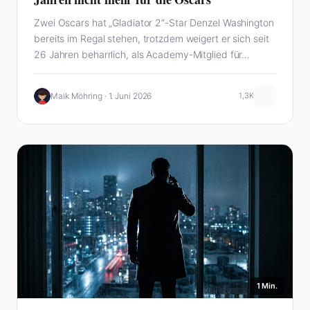
Zwei Oscars hat „Gladiator 2“-Star Denzel Washington
bereits im Regal stehen, trotzdem weigert er sich seit
26 Jahren beharrlich, als Academy-Mitglied für…
Maik Möhring · 1. Juni 2026
1,3K
1 Min.