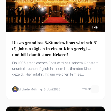
1 Min.
Dieses grandiose 3-Stunden-Epos wird seit 31
(!) Jahren täglich in einem Kino gezeigt –
und hält damit einen Rekord!
Ein 1995 erschienenes Epos wird seit seinem Kinostart
ununterbrochen täglich in einem bestimmten Kino
gezeigt! Hier erfahrt ihr, um welchen Film es…
Michelle Möhring · 5. Juni 2026
126,8K