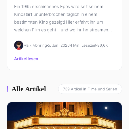
Ein 1995 erschienenes Epos wird seit seinem
Kinostart ununterbrochen täglich in einem
bestimmten Kino gezeigt! Hier erfahrt ihr, um
welchen Film es geht – und wo ihr ihn streamen
könnt.
Maik Möhring
5. Juni 2026
1 Min. Lesezeit
86,6K
Artikel lesen
Alle Artikel
739 Artikel in Filme und Serien