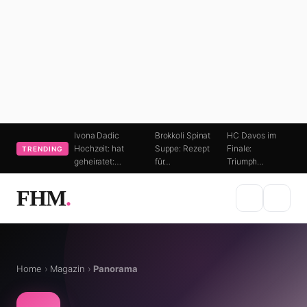
Ivona Dadic
Brokkoli Spinat
HC Davos im
Hochzeit: hat
Suppe: Rezept
Finale:
TRENDING
geheiratet:…
für…
Triumph…
FHM
.
Home
›
Magazin
›
Panorama