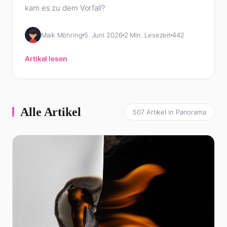
kam es zu dem Vorfall?
Maik Möhring
5. Juni 2026
2 Min. Lesezeit
442
Artikel lesen
Alle Artikel
507 Artikel in Panorama