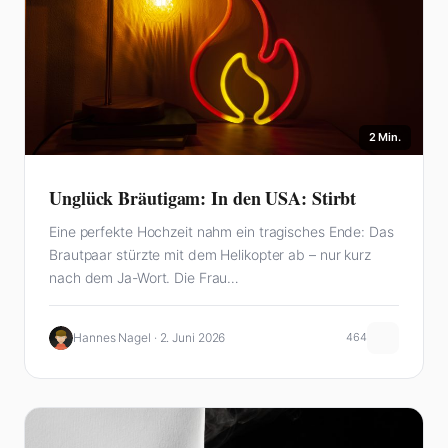
2 Min.
Unglück Bräutigam: In den USA: Stirbt
Eine perfekte Hochzeit nahm ein tragisches Ende: Das
Brautpaar stürzte mit dem Helikopter ab – nur kurz
nach dem Ja-Wort. Die Frau…
Hannes Nagel · 2. Juni 2026
464