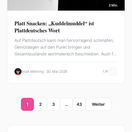
2 Min.
Platt Snacken: „Kuddelmuddel“ ist
Plattdeutsches Wort
Auf Plattdeutsch kann man hervorragend schimpfen,
Gemütslagen auf den Punkt bringen und
Gesamtzustände wortmalerisch beschreiben. Auch für
Durcheinander und Home-Office gibt es…
Maik Möhring · 30. Mai 2026
1,1K
1
2
3
…
43
Weiter