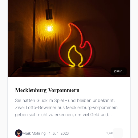
2 Min.
Mecklenburg Vorpommern
Sie hatten Glück im Spiel – und bleiben unbekannt:
Zwei Lotto-Gewinner aus Mecklenburg-Vorpommern
geben sich nicht zu erkennen, um viel Geld und…
Maik Möhring · 4. Juni 2026
1,4K