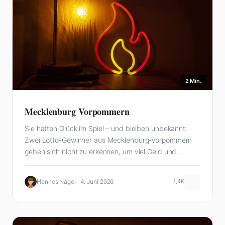
2 Min.
Mecklenburg Vorpommern
Sie hatten Glück im Spiel – und bleiben unbekannt:
Zwei Lotto-Gewinner aus Mecklenburg-Vorpommern
geben sich nicht zu erkennen, um viel Geld und…
Hannes Nagel · 4. Juni 2026
1,4K