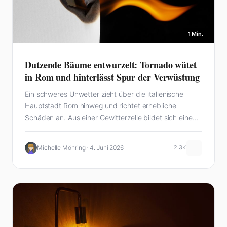
1 Min.
Dutzende Bäume entwurzelt: Tornado wütet
in Rom und hinterlässt Spur der Verwüstung
Ein schweres Unwetter zieht über die italienische
Hauptstadt Rom hinweg und richtet erhebliche
Schäden an. Aus einer Gewitterzelle bildet sich eine
gewaltige…
Michelle Möhring · 4. Juni 2026
2,3K