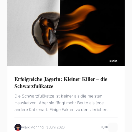
3 Min.
Erfolgreiche Jägerin: Kleiner Killer – die
Schwarzfußkatze
Die Schwarzfußkatze ist kleiner als die meisten
Hauskatzen. Aber sie fängt mehr Beute als jede
andere Katzenart. Einige Fakten zu den zierlichen
Killern…
Maik Möhring · 1. Juni 2026
3,3K