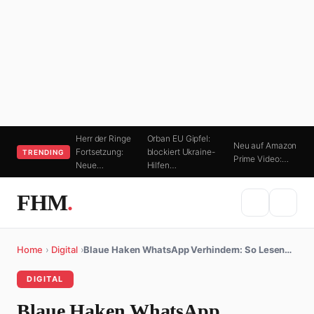
Herr der Ringe
Orban EU Gipfel:
Neu auf Amazon
Fortsetzung:
blockiert Ukraine-
TRENDING
Prime Video:…
Neue…
Hilfen…
FHM
.
Home
›
Digital
›
Blaue Haken WhatsApp Verhindern: So Lesen…
DIGITAL
Blaue Haken WhatsApp