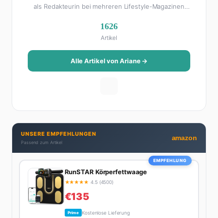
als Redakteurin bei mehreren Lifestyle-Magazinen
gearbeitet, bevor sie zum FHM-Team gestoßen ist.
1626
Als Lifestyle-Redakteurin schreibt sie über alles, was
Artikel
das Leben schöner macht: von Interior Design und
Reise-Tipps über Food-Trends bis hin zu
Beziehungsratgebern, die auch Männer gerne lesen.
Alle Artikel von Ariane →
Ihre Geheimwaffe: Sie weiß genau, was Frauen an
Männern wirklich cool finden – und was absolut gar
nicht geht. Privat ist Ariane begeisterte Yoga-
Praktizierende, Serien-Junkie (aktuell: alles auf
Netflix) und auf der ewigen Suche nach dem besten
Brunch-Spot der Stadt. Ihre Interior-Tipps basieren
UNSERE EMPFEHLUNGEN
auf echter Erfahrung – ihre Wohnung wurde schon
amazon
Passend zum Artikel
zweimal in Design-Blogs gefeatured.
EMPFEHLUNG
RunSTAR Körperfettwaage
★
★
★
★
★
4.5 (4500)
€135
Kostenlose Lieferung
Prime