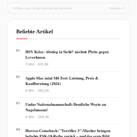
* Affiliate-Links – für dich ändert sich am Preis nichts.
fhmonline-21
Beliebte Artikel
01
HSV Krise: Abstieg in Sicht? nächste Pleite gegen
Leverkusen
3 Min. ·
474,9K
02
Apple Mac mini M4 Test: Leistung, Preis &
Kaufberatung (2026)
9 Min. ·
383,0K
03
Undav Nationalmannschaft: Deutliche Worte an
Nagelsmann!
4 Min. ·
356,9K
04
Horror-Comeback: "Terrifier 3"-Macher bringen
beliebte FSK-18-Reihe zurück – und das erste Bild