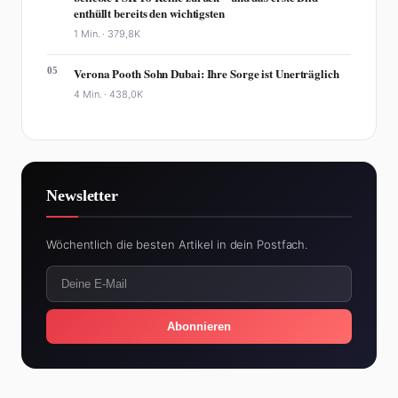
enthüllt bereits den wichtigsten
1 Min. ·
379,8K
05
Verona Pooth Sohn Dubai: Ihre Sorge ist Unerträglich
4 Min. ·
438,0K
Newsletter
Wöchentlich die besten Artikel in dein Postfach.
Abonnieren