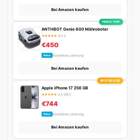
Bei Amazon kaufen
PREIS-TIPP
ANTHBOT Genie 600 Mähroboter
★
★
★
★
★
4.5 ()
€450
Kostenlose Lieferung
Prime
Bei Amazon kaufen
BESTSELLER
Apple iPhone 17 256 GB
★
★
★
★
★
4.5 (597)
€744
Kostenlose Lieferung
Prime
Bei Amazon kaufen