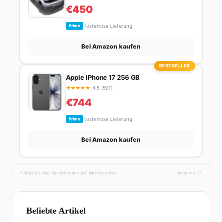
€450
Kostenlose Lieferung
Prime
Bei Amazon kaufen
BESTSELLER
Apple iPhone 17 256 GB
★
★
★
★
★
4.5 (597)
€744
Kostenlose Lieferung
Prime
Bei Amazon kaufen
* Affiliate-Links – für dich ändert sich am Preis nichts.
fhmonline-21
Beliebte Artikel