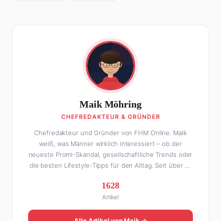
Maik Möhring
CHEFREDAKTEUR & GRÜNDER
Chefredakteur und Gründer von FHM Online. Maik
weiß, was Männer wirklich interessiert – ob der
neueste Promi-Skandal, gesellschaftliche Trends oder
die besten Lifestyle-Tipps für den Alltag. Seit über 10
Jahren macht er digitales Publishing und hat FHM
1628
Online zu einer der führenden Männer-Lifestyle-
Artikel
Plattformen im deutschsprachigen Raum aufgebaut.
Sein Weg dahin war alles andere als geradlinig: Die
eine Hälfte seines Lebens stand er in der
Alle Artikel von Maik →