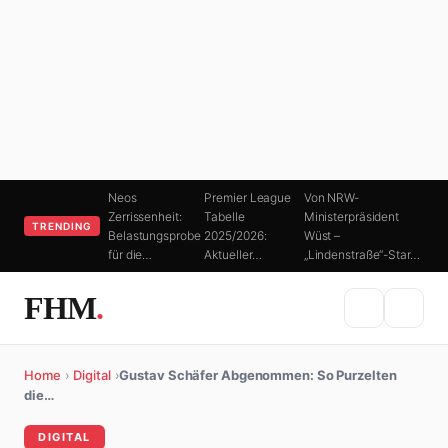
Neos
Premier League
Von NRW-
Zerrissenheit:
Tabelle
Ministerpräsident
TRENDING
Belastungsprobe
2025/2026:
Wüst –
für die…
Aktueller…
„Lindenstraße“-Star…
FHM
.
Home
›
Digital
›
Gustav Schäfer Abgenommen: So Purzelten
die…
DIGITAL