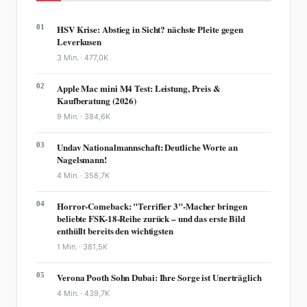
01
HSV Krise: Abstieg in Sicht? nächste Pleite gegen
Leverkusen
3 Min. ·
477,0K
02
Apple Mac mini M4 Test: Leistung, Preis &
Kaufberatung (2026)
9 Min. ·
384,6K
03
Undav Nationalmannschaft: Deutliche Worte an
Nagelsmann!
4 Min. ·
358,7K
04
Horror-Comeback: "Terrifier 3"-Macher bringen
beliebte FSK-18-Reihe zurück – und das erste Bild
enthüllt bereits den wichtigsten
1 Min. ·
381,5K
05
Verona Pooth Sohn Dubai: Ihre Sorge ist Unerträglich
4 Min. ·
439,7K