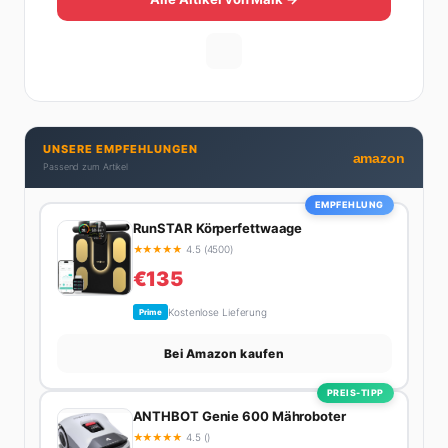
Gastronomie – mit allem, was dazugehört. Die andere
Hälfte hat er sich tief in die Welt des SEO und
digitalen Contents vergraben. Diese Mischung aus
Menschenkenntnis und Online-Know-how macht
seine Artikel aus: direkt, unterhaltsam und immer nah
dran. Wenn Maik nicht gerade den heißesten Tratsch
UNSERE EMPFEHLUNGEN
aus der Promi-Welt aufspürt oder die besten
amazon
Passend zum Artikel
Lifestyle-Empfehlungen zusammenstellt, findet man
ihn beim Wandern in den Schweizer Alpen, am Grill
EMPFEHLUNG
mit Freunden oder auf der Suche nach dem
RunSTAR Körperfettwaage
perfekten Espresso. Sein Motto: Lieber einmal richtig
★
★
★
★
★
4.5 (4500)
als zehnmal halb.
€135
Kostenlose Lieferung
Prime
Bei Amazon kaufen
PREIS-TIPP
ANTHBOT Genie 600 Mähroboter
★
★
★
★
★
4.5 ()