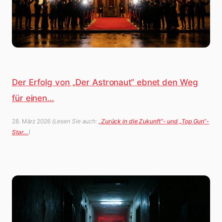
Der Erfolg von „Der Astronaut“ ebnet den Weg
für einen…
28. März 2026
(Lesen Sie auch:
„Zurück in die Zukunft“- und „Top Gun“-
Star…
)