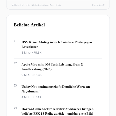
* Affiliate-Links – für dich ändert sich am Preis nichts.
fhmonline-21
Beliebte Artikel
01
HSV Krise: Abstieg in Sicht? nächste Pleite gegen
Leverkusen
3 Min. ·
475,5K
02
Apple Mac mini M4 Test: Leistung, Preis &
Kaufberatung (2026)
9 Min. ·
383,4K
03
Undav Nationalmannschaft: Deutliche Worte an
Nagelsmann!
4 Min. ·
357,4K
04
Horror-Comeback: "Terrifier 3"-Macher bringen
beliebte FSK-18-Reihe zurück – und das erste Bild