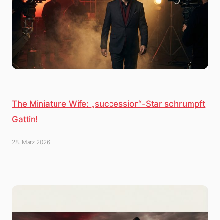
The Miniature Wife: „succession“-Star schrumpft
Gattin!
28. März 2026