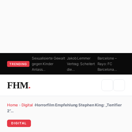
Sexualisierte Gewalt
Jakob Lemmer
Barcelone –
gegen Kinder
Vertrag: Scheitert
Rayo: FC
TRENDING
Anlass…
die…
Barcelona…
FHM
.
Home
›
Digital
›
Horrorfilm Empfehlung Stephen King: „Terrifier
2“…
DIGITAL