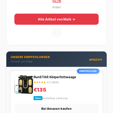
1628
Online zu einer der führenden Männer-Lifestyle-
Artikel
Plattformen im deutschsprachigen Raum aufgebaut.
Sein Weg dahin war alles andere als geradlinig: Die
eine Hälfte seines Lebens stand er in der
Alle Artikel von Maik →
Gastronomie – mit allem, was dazugehört. Die andere
Hälfte hat er sich tief in die Welt des SEO und
digitalen Contents vergraben. Diese Mischung aus
Menschenkenntnis und Online-Know-how macht
seine Artikel aus: direkt, unterhaltsam und immer nah
dran. Wenn Maik nicht gerade den heißesten Tratsch
UNSERE EMPFEHLUNGEN
aus der Promi-Welt aufspürt oder die besten
amazon
Passend zum Artikel
Lifestyle-Empfehlungen zusammenstellt, findet man
ihn beim Wandern in den Schweizer Alpen, am Grill
EMPFEHLUNG
mit Freunden oder auf der Suche nach dem
RunSTAR Körperfettwaage
perfekten Espresso. Sein Motto: Lieber einmal richtig
★
★
★
★
★
4.5 (4500)
als zehnmal halb.
€135
Kostenlose Lieferung
Prime
Bei Amazon kaufen