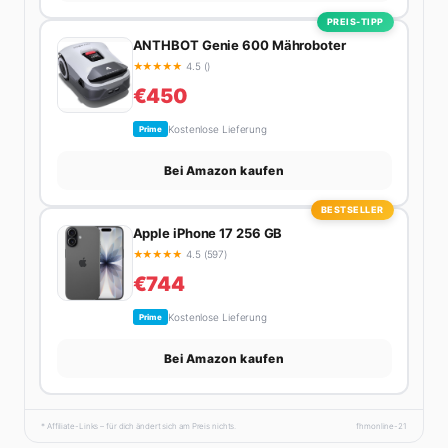
PREIS-TIPP
ANTHBOT Genie 600 Mähroboter
★
★
★
★
★
4.5 ()
€450
Kostenlose Lieferung
Prime
Bei Amazon kaufen
BESTSELLER
Apple iPhone 17 256 GB
★
★
★
★
★
4.5 (597)
€744
Kostenlose Lieferung
Prime
Bei Amazon kaufen
* Affiliate-Links – für dich ändert sich am Preis nichts.
fhmonline-21