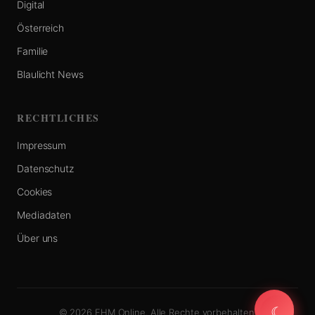
Digital
Österreich
Familie
Blaulicht News
RECHTLICHES
Impressum
Datenschutz
Cookies
Mediadaten
Über uns
☾
☾
© 2026 FHM Online. Alle Rechte vorbehalten.