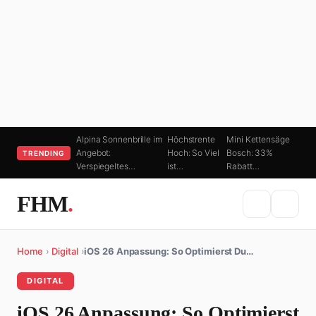
Alpina Sonnenbrille im
Höchstrente
Mini Kettensäge
Angebot:
Hoch: So Viel
Bosch: 33%
TRENDING
Verspiegeltes…
ist…
Rabatt…
FHM
.
Home
›
Digital
›
iOS 26 Anpassung: So Optimierst Du…
DIGITAL
iOS 26 Anpassung: So Optimierst