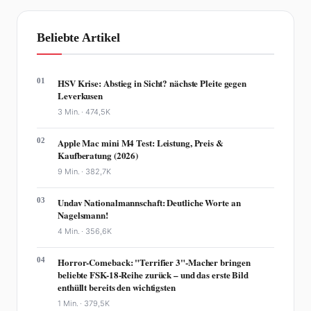
Beliebte Artikel
01
HSV Krise: Abstieg in Sicht? nächste Pleite gegen
Leverkusen
3 Min. ·
474,5K
02
Apple Mac mini M4 Test: Leistung, Preis &
Kaufberatung (2026)
9 Min. ·
382,7K
03
Undav Nationalmannschaft: Deutliche Worte an
Nagelsmann!
4 Min. ·
356,6K
04
Horror-Comeback: "Terrifier 3"-Macher bringen
beliebte FSK-18-Reihe zurück – und das erste Bild
enthüllt bereits den wichtigsten
1 Min. ·
379,5K