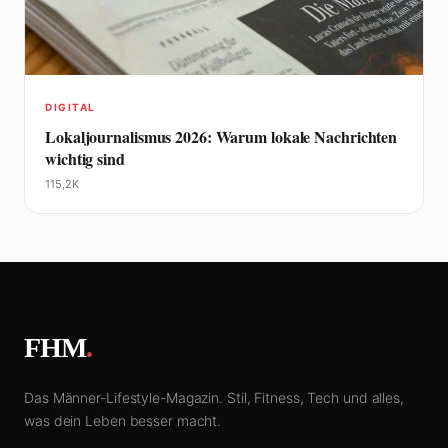
DIGITAL
Lokaljournalismus 2026: Warum lokale Nachrichten
wichtig sind
115,2K
FHM
.
Das Männer-Lifestyle-Magazin. Stil, Fitness, Tech und alles,
was dein Leben besser macht.