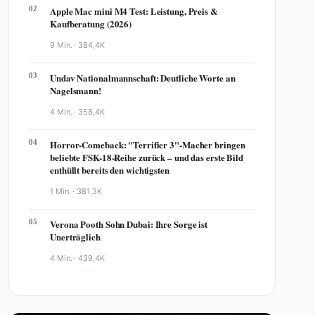
02
Apple Mac mini M4 Test: Leistung, Preis &
Kaufberatung (2026)
9 Min. ·
384,4K
03
Undav Nationalmannschaft: Deutliche Worte an
Nagelsmann!
4 Min. ·
358,4K
04
Horror-Comeback: "Terrifier 3"-Macher bringen
beliebte FSK-18-Reihe zurück – und das erste Bild
enthüllt bereits den wichtigsten
1 Min. ·
381,3K
05
Verona Pooth Sohn Dubai: Ihre Sorge ist
Unerträglich
4 Min. ·
439,4K