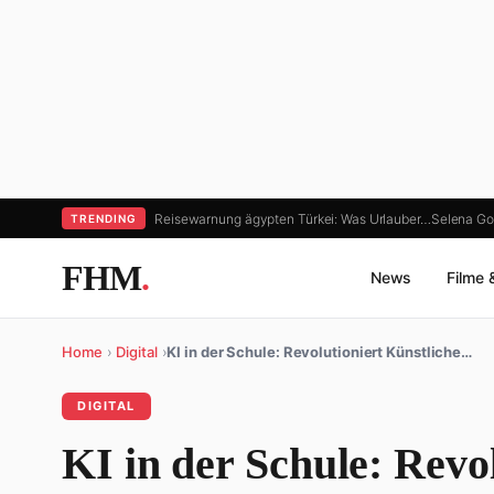
Reisewarnung ägypten Türkei: Was Urlauber…
Selena Go
TRENDING
FHM
.
News
Filme 
Home
›
Digital
›
KI in der Schule: Revolutioniert Künstliche…
DIGITAL
KI in der Schule: Revo