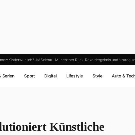
mez: Kinderwunsch? Ja! Selena…
Münchener Rück: Rekordergebnis und strategi
& Serien
Sport
Digital
Lifestyle
Style
Auto & Tec
lutioniert Künstliche