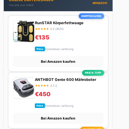
UNSERE EMPFEHLUNGEN
nicht gerade den heißesten Tratsch aus der
amazon
Passend zum Artikel
Promi-Welt aufspürt oder die besten Lifestyle-
Empfehlungen zusammenstellt, findet man ihn
EMPFEHLUNG
beim Wandern in den Schweizer Alpen, am Grill mit
RunSTAR Körperfettwaage
Freunden oder auf der Suche nach dem perfekten
★
★
★
★
★
4.5 (4500)
Espresso. Sein Motto: Lieber einmal richtig als
€135
zehnmal halb.
Kostenlose Lieferung
Prime
Bei Amazon kaufen
PREIS-TIPP
ANTHBOT Genie 600 Mähroboter
★
★
★
★
★
4.5 ()
€450
Kostenlose Lieferung
Prime
Bei Amazon kaufen