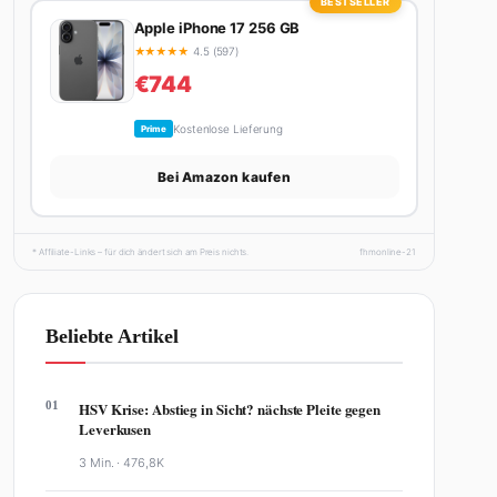
BESTSELLER
Apple iPhone 17 256 GB
★
★
★
★
★
4.5 (597)
€744
Kostenlose Lieferung
Prime
Bei Amazon kaufen
* Affiliate-Links – für dich ändert sich am Preis nichts.
fhmonline-21
Beliebte Artikel
01
HSV Krise: Abstieg in Sicht? nächste Pleite gegen
Leverkusen
3 Min. ·
476,8K