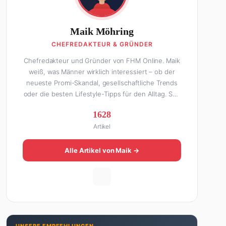
Maik Möhring
CHEFREDAKTEUR & GRÜNDER
Chefredakteur und Gründer von FHM Online. Maik
weiß, was Männer wirklich interessiert – ob der
neueste Promi-Skandal, gesellschaftliche Trends
oder die besten Lifestyle-Tipps für den Alltag. Seit
über 10 Jahren macht er digitales Publishing und
1628
hat FHM Online zu einer der führenden Männer-
Artikel
Lifestyle-Plattformen im deutschsprachigen Raum
aufgebaut. Sein Weg dahin war alles andere als
geradlinig: Die eine Hälfte seines Lebens stand er
Alle Artikel von Maik →
in der Gastronomie – mit allem, was dazugehört.
Die andere Hälfte hat er sich tief in die Welt des
SEO und digitalen Contents vergraben. Diese
Mischung aus Menschenkenntnis und Online-
Know-how macht seine Artikel aus: direkt,
unterhaltsam und immer nah dran. Wenn Maik