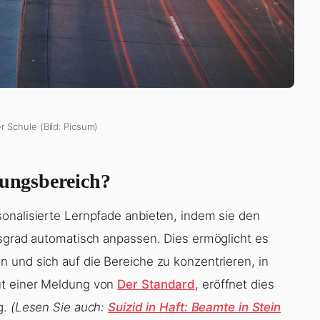
er Schule (Bild: Picsum)
dungsbereich?
onalisierte Lernpfade anbieten, indem sie den
tsgrad automatisch anpassen. Dies ermöglicht es
 und sich auf die Bereiche zu konzentrieren, in
ut einer Meldung von
Der Standard
, eröffnet dies
g.
(Lesen Sie auch:
Suizid in Haft: Beamte in Stein