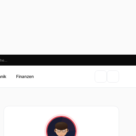
sche…
hnik
Finanzen