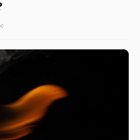
?
e
0