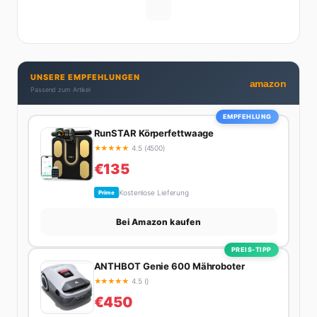
UNSERE EMPFEHLUNGEN
amazon
Passend zum Artikel
EMPFEHLUNG
RunSTAR Körperfettwaage
★
★
★
★
★
4.5 (4500)
€135
Kostenlose Lieferung
Prime
Bei Amazon kaufen
PREIS-TIPP
ANTHBOT Genie 600 Mähroboter
★
★
★
★
★
4.5 ()
€450