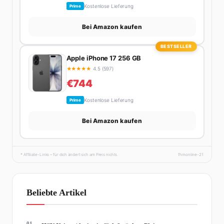
Kostenlose Lieferung
Prime
Bei Amazon kaufen
BESTSELLER
Apple iPhone 17 256 GB
★
★
★
★
★
4.5 (597)
€744
Kostenlose Lieferung
Prime
Bei Amazon kaufen
* Affiliate-Links – für dich ändert sich am Preis nichts.
fhmonline-21
Beliebte Artikel
01