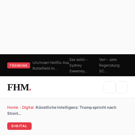
Sex sells! –
Verl – Jahn
Unchosen Netflix: Asa
Sydney
Regensburg:
TRENDING
Butterfield im…
Sweeney…
SC…
FHM
.
Home
›
Digital
›
Künstliche Intelligenz: Trump spricht nach
Streit…
DIGITAL