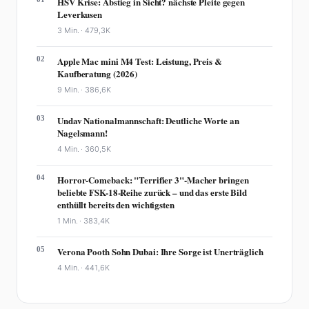
HSV Krise: Abstieg in Sicht? nächste Pleite gegen
Leverkusen
3 Min. ·
479,3K
02
Apple Mac mini M4 Test: Leistung, Preis &
Kaufberatung (2026)
9 Min. ·
386,6K
03
Undav Nationalmannschaft: Deutliche Worte an
Nagelsmann!
4 Min. ·
360,5K
04
Horror-Comeback: "Terrifier 3"-Macher bringen
beliebte FSK-18-Reihe zurück – und das erste Bild
enthüllt bereits den wichtigsten
1 Min. ·
383,4K
05
Verona Pooth Sohn Dubai: Ihre Sorge ist Unerträglich
4 Min. ·
441,6K