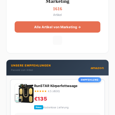
Marketing
1616
Artikel
Alle Artikel von Marketing →
UNSERE EMPFEHLUNGEN
amazon
Passend zum Artikel
EMPFEHLUNG
RunSTAR Körperfettwaage
★
★
★
★
★
4.5 (4500)
€135
Kostenlose Lieferung
Prime