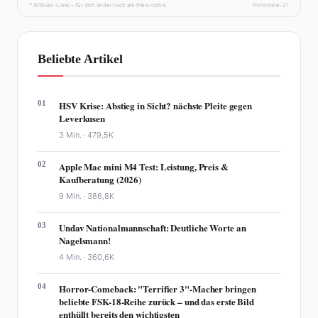
* Affiliate-Links – für dich ändert sich am Preis nichts.
fhmonline-21
Beliebte Artikel
01
HSV Krise: Abstieg in Sicht? nächste Pleite gegen
Leverkusen
3 Min. ·
479,5K
02
Apple Mac mini M4 Test: Leistung, Preis &
Kaufberatung (2026)
9 Min. ·
386,8K
03
Undav Nationalmannschaft: Deutliche Worte an
Nagelsmann!
4 Min. ·
360,6K
04
Horror-Comeback: "Terrifier 3"-Macher bringen
beliebte FSK-18-Reihe zurück – und das erste Bild
enthüllt bereits den wichtigsten