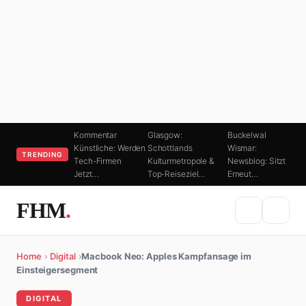
Kommentar
Glasgow:
Buckelwal
Künstliche: Werden
Schottlands
Wismar:
TRENDING
Tech-Firmen
Kulturmetropole &
Newsblog: Sitzt
Jetzt…
Top-Reiseziel…
Erneut…
FHM
.
Home
›
Digital
›
Macbook Neo: Apples Kampfansage im
Einsteigersegment
DIGITAL