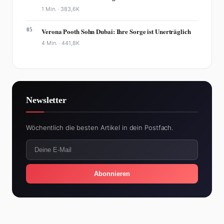
1 Min. ·
383,6K
05
Verona Pooth Sohn Dubai: Ihre Sorge ist Unerträglich
4 Min. ·
441,8K
Newsletter
Wöchentlich die besten Artikel in dein Postfach.
Abonnieren