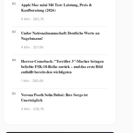
02
Apple Mac mini M4 Test: Leistung, Preis &
Kaufberatung (2026)
9 Min. ·
383,7K
03
Undav Nationalmannschaft: Deutliche Worte an
Nagelsmann!
4 Min. ·
357,6K
04
Horror-Comeback: "Terrifier 3"-Macher bringen
beliebte FSK-18-Reihe zurück – und das erste Bild
enthüllt bereits den wichtigsten
1 Min. ·
380,6K
05
Verona Pooth Sohn Dubai: Ihre Sorge ist
Unerträglich
4 Min. ·
438,7K