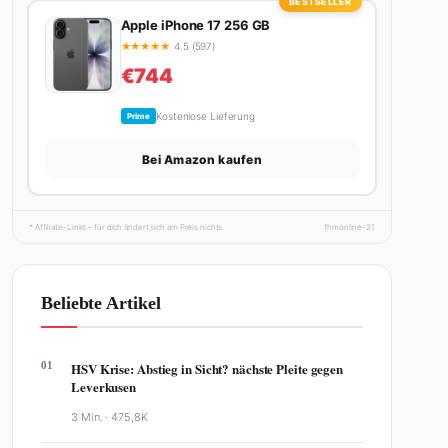
BESTSELLER
Apple iPhone 17 256 GB
★
★
★
★
★
4.5 (597)
€744
Kostenlose Lieferung
Prime
Bei Amazon kaufen
* Affiliate-Links – für dich ändert sich am Preis nichts.
fhmonline-21
Beliebte Artikel
01
HSV Krise: Abstieg in Sicht? nächste Pleite gegen
Leverkusen
3 Min. ·
475,8K