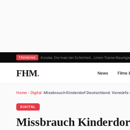
Korsika: Die Insel der Schönheit…
Union-Trainer Baumgart
TRENDING
FHM
.
News
Filme 
Home
›
Digital
›
Missbrauch Kinderdorf Deutschland: Vorwürfe
DIGITAL
Missbrauch Kinderdor