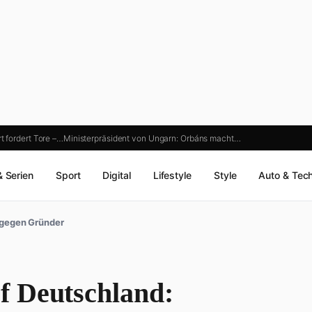
 fordert Tore –…
Ministerpräsident von Ungarn: Orbáns macht…
& Serien
Sport
Digital
Lifestyle
Style
Auto & Tec
 gegen Gründer
f Deutschland: