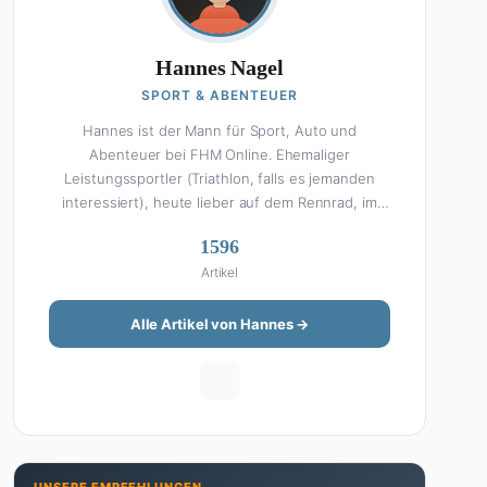
Hannes Nagel
SPORT & ABENTEUER
Hannes ist der Mann für Sport, Auto und
Abenteuer bei FHM Online. Ehemaliger
Leistungssportler (Triathlon, falls es jemanden
interessiert), heute lieber auf dem Rennrad, im
Fitnessstudio oder beim Kochen am Smoker. Sein
1596
Wissen über Sport ist enzyklopädisch: Egal ob
Artikel
Bundesliga-Analyse, Formel 1, UFC oder Olympia –
Hannes liefert fundierte Einschätzungen mit der
Leidenschaft eines echten Fans. Aber Sport ist
Alle Artikel von Hannes →
nur die halbe Miete: Hannes ist auch unser Auto-
Experte. Vom Elektro-SUV bis zum Oldtimer-
Projekt hat er alles schon gefahren, zerlegt oder
beides. Seine Roadtrip-Guides und Grillrezepte
gehören zu den beliebtesten Artikeln auf der
Seite. Wenn Hannes mal nicht über Sport oder