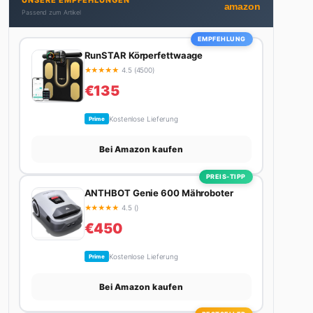
UNSERE EMPFEHLUNGEN
Autos schreibt, plant er den nächsten Abenteuer-
amazon
Passend zum Artikel
Trip – sei es ein Wochenende in den Bergen, eine
Motorradtour durch die Alpen oder der jährliche
EMPFEHLUNG
Campingtrip mit den Jungs. Sein Credo: Das Leben
RunSTAR Körperfettwaage
ist zu kurz für langweilige Wochenenden.
★
★
★
★
★
4.5 (4500)
€135
Kostenlose Lieferung
Prime
Bei Amazon kaufen
PREIS-TIPP
ANTHBOT Genie 600 Mähroboter
★
★
★
★
★
4.5 ()
€450
Kostenlose Lieferung
Prime
Bei Amazon kaufen