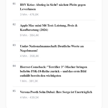
01
HSV Krise: Abstieg in Sicht? nächste Pleite gegen
Leverkusen
3 Min. ·
476,8K
02
Apple Mac mini M4 Test: Leistung, Preis &
Kaufberatung (2026)
9 Min. ·
384,4K
03
Undav Nationalmannschaft: Deutliche Worte an
Nagelsmann!
4 Min. ·
358,4K
04
Horror-Comeback: "Terrifier 3"-Macher bringen
beliebte FSK-18-Reihe zurück – und das erste Bild
enthüllt bereits den wichtigsten
1 Min. ·
381,3K
05
Verona Pooth Sohn Dubai: Ihre Sorge ist Unerträglich
4 Min. ·
439,5K