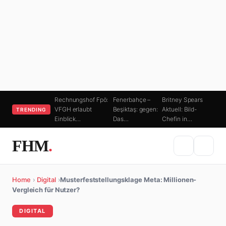
Rechnungshof Fpö:
Fenerbahçe –
Britney Spears
VFGH erlaubt
Beşiktaş: gegen:
Aktuell: Bild-
TRENDING
Einblick…
Das…
Chefin in…
FHM
.
Home
›
Digital
›
Musterfeststellungsklage Meta: Millionen-
Vergleich für Nutzer?
DIGITAL