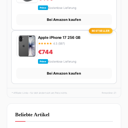
Kostenlose Lieferung
Prime
Bei Amazon kaufen
BESTSELLER
Apple iPhone 17 256 GB
★
★
★
★
★
4.5 (597)
€744
Kostenlose Lieferung
Prime
Bei Amazon kaufen
* Affiliate-Links – für dich ändert sich am Preis nichts.
fhmonline-21
Beliebte Artikel