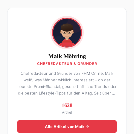
Maik Möhring
CHEFREDAKTEUR & GRÜNDER
Chefredakteur und Gründer von FHM Online. Maik
weiß, was Männer wirklich interessiert – ob der
neueste Promi-Skandal, gesellschaftliche Trends oder
die besten Lifestyle-Tipps für den Alltag. Seit über 10
Jahren macht er digitales Publishing und hat FHM
1628
Online zu einer der führenden Männer-Lifestyle-
Artikel
Plattformen im deutschsprachigen Raum aufgebaut.
Sein Weg dahin war alles andere als geradlinig: Die
eine Hälfte seines Lebens stand er in der
Alle Artikel von Maik →
Gastronomie – mit allem, was dazugehört. Die andere