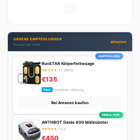
Hälfte hat er sich tief in die Welt des SEO und
digitalen Contents vergraben. Diese Mischung aus
Menschenkenntnis und Online-Know-how macht
seine Artikel aus: direkt, unterhaltsam und immer nah
dran. Wenn Maik nicht gerade den heißesten Tratsch
UNSERE EMPFEHLUNGEN
aus der Promi-Welt aufspürt oder die besten
amazon
Passend zum Artikel
Lifestyle-Empfehlungen zusammenstellt, findet man
ihn beim Wandern in den Schweizer Alpen, am Grill
EMPFEHLUNG
mit Freunden oder auf der Suche nach dem
RunSTAR Körperfettwaage
perfekten Espresso. Sein Motto: Lieber einmal richtig
★
★
★
★
★
4.5 (4500)
als zehnmal halb.
€135
Kostenlose Lieferung
Prime
Bei Amazon kaufen
PREIS-TIPP
ANTHBOT Genie 600 Mähroboter
★
★
★
★
★
4.5 ()
€450