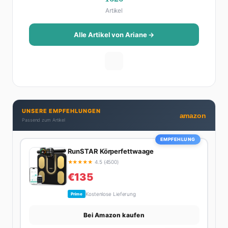
Als Lifestyle-Redakteurin schreibt sie über alles, was
Artikel
das Leben schöner macht: von Interior Design und
Reise-Tipps über Food-Trends bis hin zu
Beziehungsratgebern, die auch Männer gerne lesen.
Alle Artikel von Ariane →
Ihre Geheimwaffe: Sie weiß genau, was Frauen an
Männern wirklich cool finden – und was absolut gar
nicht geht. Privat ist Ariane begeisterte Yoga-
Praktizierende, Serien-Junkie (aktuell: alles auf
Netflix) und auf der ewigen Suche nach dem besten
Brunch-Spot der Stadt. Ihre Interior-Tipps basieren
UNSERE EMPFEHLUNGEN
auf echter Erfahrung – ihre Wohnung wurde schon
amazon
Passend zum Artikel
zweimal in Design-Blogs gefeatured.
EMPFEHLUNG
RunSTAR Körperfettwaage
★
★
★
★
★
4.5 (4500)
€135
Kostenlose Lieferung
Prime
Bei Amazon kaufen