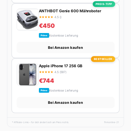
PREIS-TIPP
ANTHBOT Genie 600 Mähroboter
★
★
★
★
★
4.5 ()
€450
Kostenlose Lieferung
Prime
Bei Amazon kaufen
BESTSELLER
Apple iPhone 17 256 GB
★
★
★
★
★
4.5 (597)
€744
Kostenlose Lieferung
Prime
Bei Amazon kaufen
* Affiliate-Links – für dich ändert sich am Preis nichts.
fhmonline-21