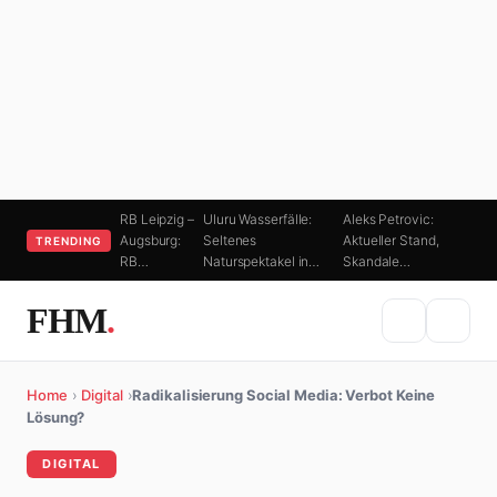
RB Leipzig –
Uluru Wasserfälle:
Aleks Petrovic:
Augsburg:
Seltenes
Aktueller Stand,
TRENDING
RB…
Naturspektakel in…
Skandale…
FHM
.
Home
›
Digital
›
Radikalisierung Social Media: Verbot Keine
Lösung?
DIGITAL