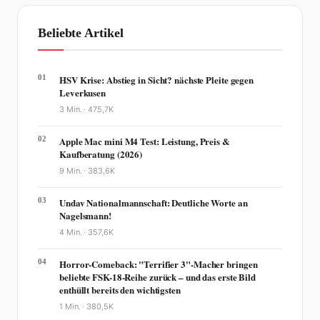
Beliebte Artikel
01
HSV Krise: Abstieg in Sicht? nächste Pleite gegen
Leverkusen
3 Min. ·
475,7K
02
Apple Mac mini M4 Test: Leistung, Preis &
Kaufberatung (2026)
9 Min. ·
383,6K
03
Undav Nationalmannschaft: Deutliche Worte an
Nagelsmann!
4 Min. ·
357,6K
04
Horror-Comeback: "Terrifier 3"-Macher bringen
beliebte FSK-18-Reihe zurück – und das erste Bild
enthüllt bereits den wichtigsten
1 Min. ·
380,5K