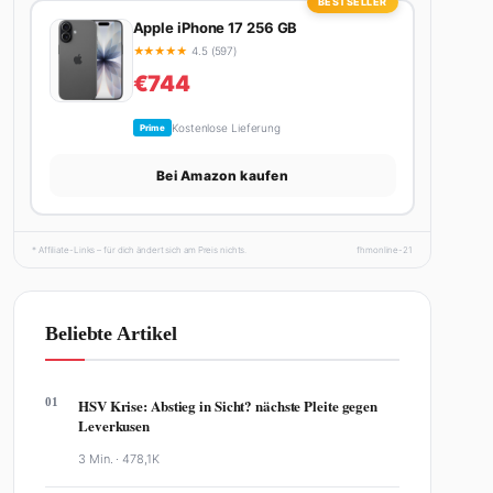
BESTSELLER
Apple iPhone 17 256 GB
★
★
★
★
★
4.5 (597)
€744
Kostenlose Lieferung
Prime
Bei Amazon kaufen
* Affiliate-Links – für dich ändert sich am Preis nichts.
fhmonline-21
Beliebte Artikel
01
HSV Krise: Abstieg in Sicht? nächste Pleite gegen
Leverkusen
3 Min. ·
478,1K