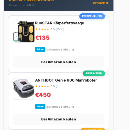
UNSERE EMPFEHLUNGEN
bekommt. Privat ist sie bekennende Kaffee-
amazon
Passend zum Artikel
Süchtige (3+ Tassen am Tag, Minimum), Podcast-
Hörerin und verbringt ihre Wochenenden am
EMPFEHLUNG
liebsten in der Natur oder auf dem nächsten
RunSTAR Körperfettwaage
Flohmarkt.
★
★
★
★
★
4.5 (4500)
€135
Kostenlose Lieferung
Prime
Bei Amazon kaufen
PREIS-TIPP
ANTHBOT Genie 600 Mähroboter
★
★
★
★
★
4.5 ()
€450
Kostenlose Lieferung
Prime
Bei Amazon kaufen