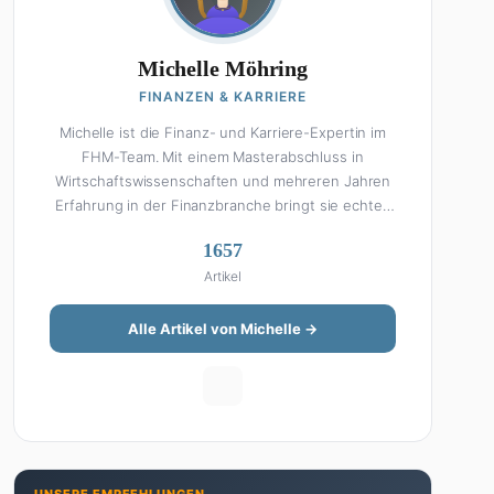
Michelle Möhring
FINANZEN & KARRIERE
Michelle ist die Finanz- und Karriere-Expertin im
FHM-Team. Mit einem Masterabschluss in
Wirtschaftswissenschaften und mehreren Jahren
Erfahrung in der Finanzbranche bringt sie echtes
Fachwissen in ihre Artikel ein. Aber keine Sorge:
1657
Bei Michelle klingt Altersvorsorge nicht wie eine
Artikel
Steuererklärung. Ihre Stärke liegt darin, komplexe
Finanzthemen so aufzubereiten, dass sie jeder
versteht – ohne Fachchinesisch, dafür mit
Alle Artikel von Michelle →
konkreten Tipps zum Umsetzen. Von ETF-
Strategien über Gehaltsverhandlungen bis hin zu
Steuertricks: Michelle hat den Durchblick und teilt
ihn gerne. Außerdem schreibt sie über Karriere-
Themen, Produktivitäts-Hacks und die Frage, wie
man Job und Privatleben unter einen Hut