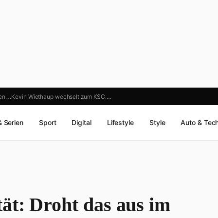
en:…
Kevin Wiethaup wechselt zum KSC:…
& Serien
Sport
Digital
Lifestyle
Style
Auto & Tec
ät: Droht das aus im