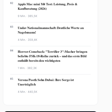
02
Apple Mac mini M4 Test: Leistung, Preis &
Kaufberatung (2026)
9 Min. ·
385,5K
03
Undav Nationalmannschaft: Deutliche Worte an
Nagelsmann!
4 Min. ·
359,4K
04
Horror-Comeback: "Terrifier 3"-Macher bringen
beliebte FSK-18-Reihe zurück – und das erste Bild
enthüllt bereits den wichtigsten
1 Min. ·
382,3K
05
Verona Pooth Sohn Dubai: Ihre Sorge ist
Unerträglich
4 Min. ·
440,5K