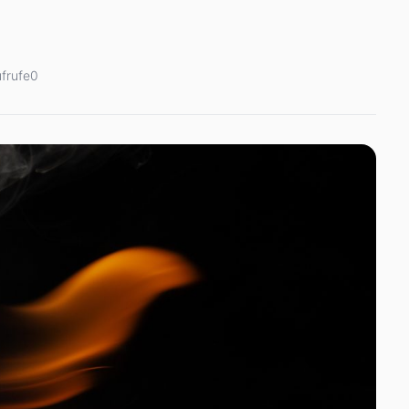
frufe
0