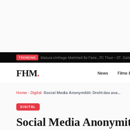
Matura Umfrage: Mehrheit für Faire…
FC Thun – ST. Gall
TRENDING
FHM
.
News
Filme 
Home
›
Digital
›
Social Media Anonymität: Droht das aus…
DIGITAL
Social Media Anonymit