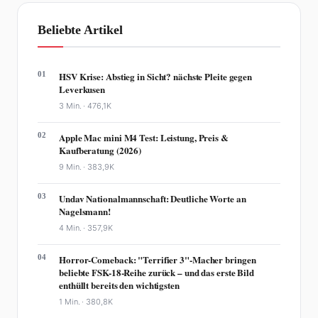
Beliebte Artikel
01
HSV Krise: Abstieg in Sicht? nächste Pleite gegen
Leverkusen
3 Min. ·
476,1K
02
Apple Mac mini M4 Test: Leistung, Preis &
Kaufberatung (2026)
9 Min. ·
383,9K
03
Undav Nationalmannschaft: Deutliche Worte an
Nagelsmann!
4 Min. ·
357,9K
04
Horror-Comeback: "Terrifier 3"-Macher bringen
beliebte FSK-18-Reihe zurück – und das erste Bild
enthüllt bereits den wichtigsten
1 Min. ·
380,8K