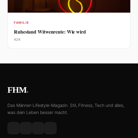
FAMILIE
Ruhestand Witwenrente: Wie wird
424
FHM
.
Das Männer-Lifestyle-Magazin. Stil, Fitness, Tech und alles,
was dein Leben besser macht.