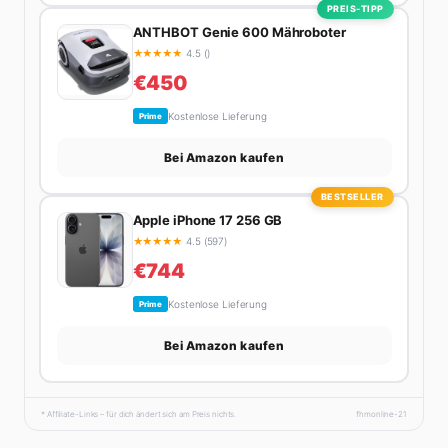
PREIS-TIPP
ANTHBOT Genie 600 Mähroboter
★
★
★
★
★
4.5 ()
€450
Kostenlose Lieferung
Prime
Bei Amazon kaufen
BESTSELLER
Apple iPhone 17 256 GB
★
★
★
★
★
4.5 (597)
€744
Kostenlose Lieferung
Prime
Bei Amazon kaufen
* Affiliate-Links – für dich ändert sich am Preis nichts.
fhmonline-21