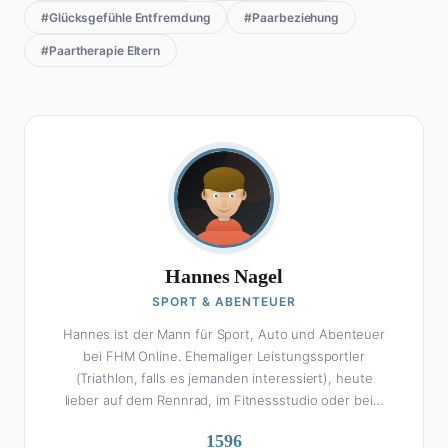
#Glücksgefühle Entfremdung
#Paarbeziehung
#Paartherapie Eltern
Hannes Nagel
SPORT & ABENTEUER
Hannes ist der Mann für Sport, Auto und Abenteuer
bei FHM Online. Ehemaliger Leistungssportler
(Triathlon, falls es jemanden interessiert), heute
lieber auf dem Rennrad, im Fitnessstudio oder beim
Kochen am Smoker. Sein Wissen über Sport ist
1596
enzyklopädisch: Egal ob Bundesliga-Analyse, Formel 1,