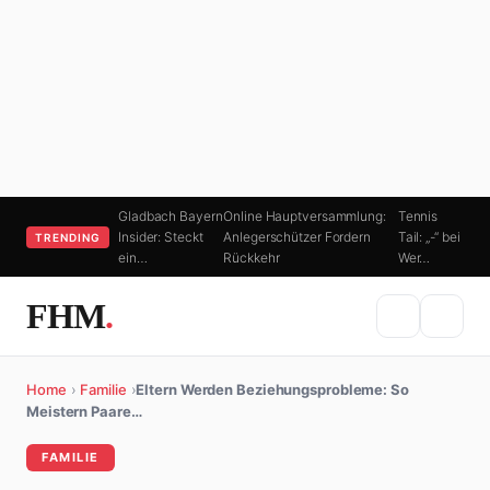
Gladbach Bayern
Online Hauptversammlung:
Tennis
Insider: Steckt
Anlegerschützer Fordern
Tail: „-“ bei
TRENDING
ein…
Rückkehr
Wer…
FHM
.
Home
›
Familie
›
Eltern Werden Beziehungsprobleme: So
Meistern Paare…
FAMILIE