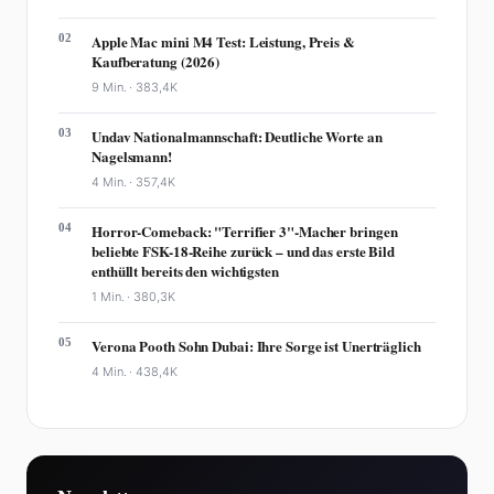
02
Apple Mac mini M4 Test: Leistung, Preis &
Kaufberatung (2026)
9 Min. ·
383,4K
03
Undav Nationalmannschaft: Deutliche Worte an
Nagelsmann!
4 Min. ·
357,4K
04
Horror-Comeback: "Terrifier 3"-Macher bringen
beliebte FSK-18-Reihe zurück – und das erste Bild
enthüllt bereits den wichtigsten
1 Min. ·
380,3K
05
Verona Pooth Sohn Dubai: Ihre Sorge ist Unerträglich
4 Min. ·
438,4K