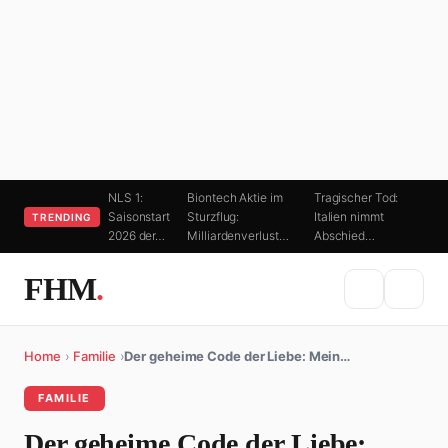
NLS 1:
Biontech Aktie im
Tragischer Tod:
Saisonstart
Sturzflug:
Italien nimmt
TRENDING
2026 der…
Milliardenverlust…
Abschied…
FHM
.
Home
›
Familie
›
Der geheime Code der Liebe: Mein…
FAMILIE
Der geheime Code der Liebe: