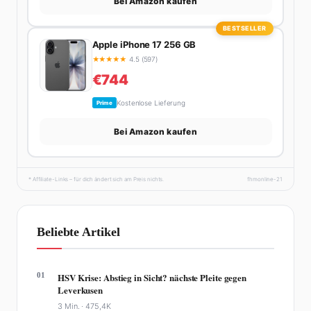
Bei Amazon kaufen
BESTSELLER
Apple iPhone 17 256 GB
★
★
★
★
★
4.5 (597)
€744
Kostenlose Lieferung
Prime
Bei Amazon kaufen
* Affiliate-Links – für dich ändert sich am Preis nichts.
fhmonline-21
Beliebte Artikel
01
HSV Krise: Abstieg in Sicht? nächste Pleite gegen
Leverkusen
3 Min. ·
475,4K