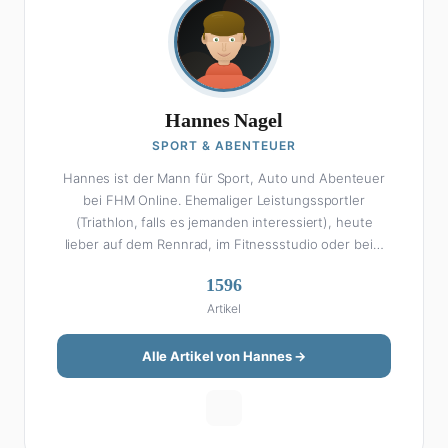
Hannes Nagel
SPORT & ABENTEUER
Hannes ist der Mann für Sport, Auto und Abenteuer
bei FHM Online. Ehemaliger Leistungssportler
(Triathlon, falls es jemanden interessiert), heute
lieber auf dem Rennrad, im Fitnessstudio oder beim
Kochen am Smoker. Sein Wissen über Sport ist
1596
enzyklopädisch: Egal ob Bundesliga-Analyse, Formel 1,
Artikel
UFC oder Olympia – Hannes liefert fundierte
Einschätzungen mit der Leidenschaft eines echten
Fans. Aber Sport ist nur die halbe Miete: Hannes ist
Alle Artikel von Hannes →
auch unser Auto-Experte. Vom Elektro-SUV bis zum
Oldtimer-Projekt hat er alles schon gefahren, zerlegt
oder beides. Seine Roadtrip-Guides und Grillrezepte
gehören zu den beliebtesten Artikeln auf der Seite.