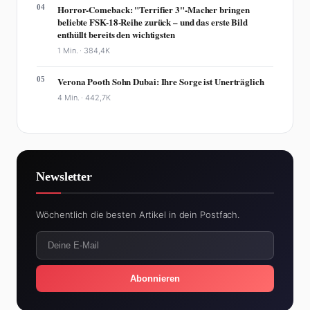
04
Horror-Comeback: "Terrifier 3"-Macher bringen
beliebte FSK-18-Reihe zurück – und das erste Bild
enthüllt bereits den wichtigsten
1 Min. ·
384,4K
05
Verona Pooth Sohn Dubai: Ihre Sorge ist Unerträglich
4 Min. ·
442,7K
Newsletter
Wöchentlich die besten Artikel in dein Postfach.
Abonnieren