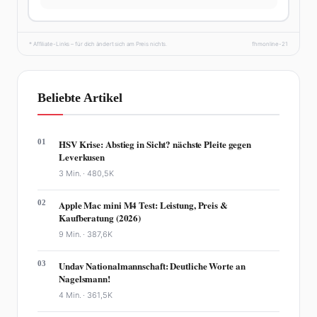
* Affiliate-Links – für dich ändert sich am Preis nichts.
fhmonline-21
Beliebte Artikel
01
HSV Krise: Abstieg in Sicht? nächste Pleite gegen
Leverkusen
3 Min. ·
480,5K
02
Apple Mac mini M4 Test: Leistung, Preis &
Kaufberatung (2026)
9 Min. ·
387,6K
03
Undav Nationalmannschaft: Deutliche Worte an
Nagelsmann!
4 Min. ·
361,5K