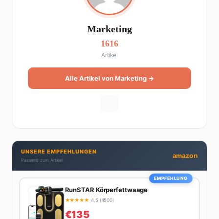
Marketing
1616
Artikel
Alle Artikel von Marketing →
UNSERE EMPFEHLUNGEN
amazon
Passend zum Artikel
EMPFEHLUNG
RunSTAR Körperfettwaage
★
★
★
★
★
4.5 (4500)
€135