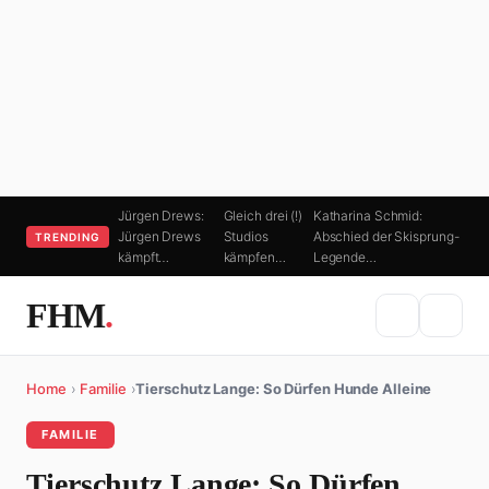
Jürgen Drews:
Gleich drei (!)
Katharina Schmid:
Jürgen Drews
Studios
Abschied der Skisprung-
TRENDING
kämpft…
kämpfen…
Legende…
FHM
.
Home
›
Familie
›
Tierschutz Lange: So Dürfen Hunde Alleine
FAMILIE
Tierschutz Lange: So Dürfen