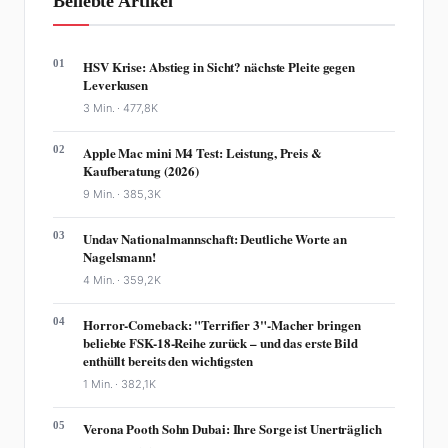
Beliebte Artikel
01
HSV Krise: Abstieg in Sicht? nächste Pleite gegen
Leverkusen
3 Min. ·
477,8K
02
Apple Mac mini M4 Test: Leistung, Preis &
Kaufberatung (2026)
9 Min. ·
385,3K
03
Undav Nationalmannschaft: Deutliche Worte an
Nagelsmann!
4 Min. ·
359,2K
04
Horror-Comeback: "Terrifier 3"-Macher bringen
beliebte FSK-18-Reihe zurück – und das erste Bild
enthüllt bereits den wichtigsten
1 Min. ·
382,1K
05
Verona Pooth Sohn Dubai: Ihre Sorge ist Unerträglich