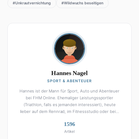
#Unkrautvernichtung
#Wildwuchs beseitigen
Hannes Nagel
SPORT & ABENTEUER
Hannes ist der Mann für Sport, Auto und Abenteuer
bei FHM Online. Ehemaliger Leistungssportler
(Triathlon, falls es jemanden interessiert), heute
lieber auf dem Rennrad, im Fitnessstudio oder beim
Kochen am Smoker. Sein Wissen über Sport ist
1596
enzyklopädisch: Egal ob Bundesliga-Analyse, Formel 1,
Artikel
UFC oder Olympia – Hannes liefert fundierte
Einschätzungen mit der Leidenschaft eines echten