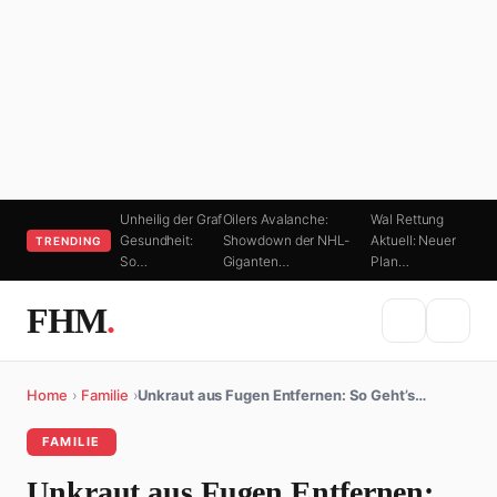
Unheilig der Graf
Oilers Avalanche:
Wal Rettung
Gesundheit:
Showdown der NHL-
Aktuell: Neuer
TRENDING
So…
Giganten…
Plan…
FHM
.
Home
›
Familie
›
Unkraut aus Fugen Entfernen: So Geht’s…
FAMILIE
Unkraut aus Fugen Entfernen: