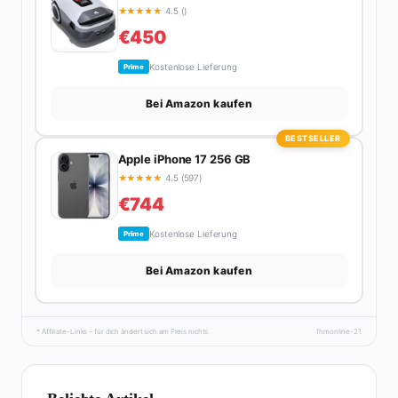
★
★
★
★
★
4.5 ()
€450
Kostenlose Lieferung
Prime
Bei Amazon kaufen
BESTSELLER
Apple iPhone 17 256 GB
★
★
★
★
★
4.5 (597)
€744
Kostenlose Lieferung
Prime
Bei Amazon kaufen
* Affiliate-Links – für dich ändert sich am Preis nichts.
fhmonline-21