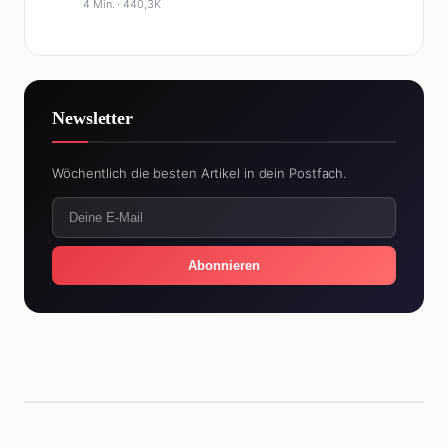
4 Min. ·
440,3K
Newsletter
Wöchentlich die besten Artikel in dein Postfach.
Abonnieren