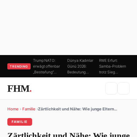
Trump NATO:
Dünya Kadınlar
RWE Erfurt:
erwägt offenbar
Günü 2026:
Samba-Problem
TRENDING
„Bestrafung“…
Bedeutung…
trotz Sieg…
FHM
.
Home
›
Familie
›
Zärtlichkeit und Nähe: Wie junge Eltern…
FAMILIE
Zärtlichkeit und Nähe: Wie junge