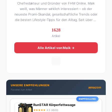
Chefredakteur und Gründer von FHM Online. Maik
weiß, was Männer wirklich interessiert – ob der
neueste Promi-Skandal, gesellschaftliche Trends oder
die besten Lifestyle-Tipps für den Alltag. Seit über 10
Jahren macht er digitales Publishing und hat FHM
1628
Online zu einer der führenden Männer-Lifestyle-
Artikel
Plattformen im deutschsprachigen Raum aufgebaut.
Sein Weg dahin war alles andere als geradlinig: Die
eine Hälfte seines Lebens stand er in der
Alle Artikel von Maik →
Gastronomie – mit allem, was dazugehört. Die andere
Hälfte hat er sich tief in die Welt des SEO und
digitalen Contents vergraben. Diese Mischung aus
Menschenkenntnis und Online-Know-how macht
seine Artikel aus: direkt, unterhaltsam und immer nah
dran. Wenn Maik nicht gerade den heißesten Tratsch
UNSERE EMPFEHLUNGEN
aus der Promi-Welt aufspürt oder die besten
amazon
Passend zum Artikel
Lifestyle-Empfehlungen zusammenstellt, findet man
ihn beim Wandern in den Schweizer Alpen, am Grill
EMPFEHLUNG
mit Freunden oder auf der Suche nach dem
RunSTAR Körperfettwaage
perfekten Espresso. Sein Motto: Lieber einmal richtig
★
★
★
★
★
4.5 (4500)