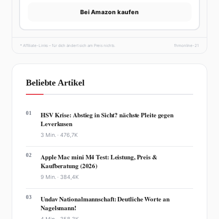
Bei Amazon kaufen
* Affiliate-Links – für dich ändert sich am Preis nichts.
fhmonline-21
Beliebte Artikel
01
HSV Krise: Abstieg in Sicht? nächste Pleite gegen
Leverkusen
3 Min. ·
476,7K
02
Apple Mac mini M4 Test: Leistung, Preis &
Kaufberatung (2026)
9 Min. ·
384,4K
03
Undav Nationalmannschaft: Deutliche Worte an
Nagelsmann!
4 Min. ·
358,3K