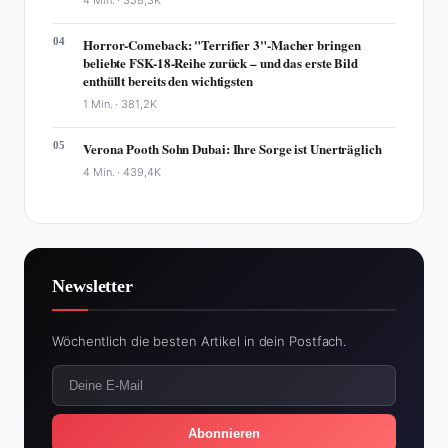
04
Horror-Comeback: "Terrifier 3"-Macher bringen
beliebte FSK-18-Reihe zurück – und das erste Bild
enthüllt bereits den wichtigsten
1 Min. ·
381,2K
05
Verona Pooth Sohn Dubai: Ihre Sorge ist Unerträglich
4 Min. ·
439,4K
Newsletter
Wöchentlich die besten Artikel in dein Postfach.
Abonnieren