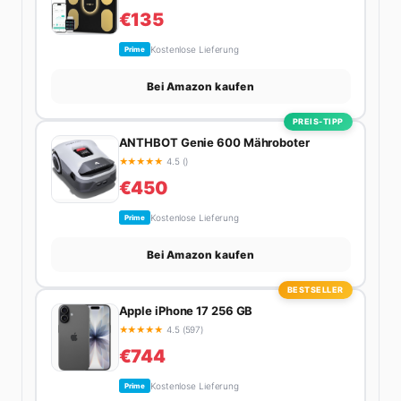
als zehnmal halb.
€135
Kostenlose Lieferung
Prime
Bei Amazon kaufen
PREIS-TIPP
ANTHBOT Genie 600 Mähroboter
★
★
★
★
★
4.5 ()
€450
Kostenlose Lieferung
Prime
Bei Amazon kaufen
BESTSELLER
Apple iPhone 17 256 GB
★
★
★
★
★
4.5 (597)
€744
Kostenlose Lieferung
Prime