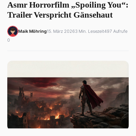
Asmr Horrorfilm „Spoiling You“:
Trailer Verspricht Gänsehaut
Maik Möhring
15. März 2026
3 Min. Lesezeit
497 Aufrufe
0