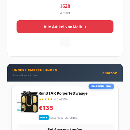
Jahren macht er digitales Publishing und hat FHM
1628
Online zu einer der führenden Männer-Lifestyle-
Artikel
Plattformen im deutschsprachigen Raum aufgebaut.
Sein Weg dahin war alles andere als geradlinig: Die
eine Hälfte seines Lebens stand er in der
Alle Artikel von Maik →
Gastronomie – mit allem, was dazugehört. Die andere
Hälfte hat er sich tief in die Welt des SEO und
digitalen Contents vergraben. Diese Mischung aus
Menschenkenntnis und Online-Know-how macht
seine Artikel aus: direkt, unterhaltsam und immer nah
dran. Wenn Maik nicht gerade den heißesten Tratsch
UNSERE EMPFEHLUNGEN
aus der Promi-Welt aufspürt oder die besten
amazon
Passend zum Artikel
Lifestyle-Empfehlungen zusammenstellt, findet man
ihn beim Wandern in den Schweizer Alpen, am Grill
EMPFEHLUNG
mit Freunden oder auf der Suche nach dem
RunSTAR Körperfettwaage
perfekten Espresso. Sein Motto: Lieber einmal richtig
★
★
★
★
★
4.5 (4500)
als zehnmal halb.
€135
Kostenlose Lieferung
Prime
Bei Amazon kaufen