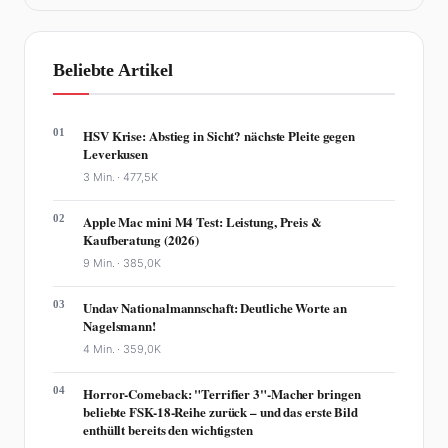
Beliebte Artikel
01
HSV Krise: Abstieg in Sicht? nächste Pleite gegen
Leverkusen
3 Min. ·
477,5K
02
Apple Mac mini M4 Test: Leistung, Preis &
Kaufberatung (2026)
9 Min. ·
385,0K
03
Undav Nationalmannschaft: Deutliche Worte an
Nagelsmann!
4 Min. ·
359,0K
04
Horror-Comeback: "Terrifier 3"-Macher bringen
beliebte FSK-18-Reihe zurück – und das erste Bild
enthüllt bereits den wichtigsten