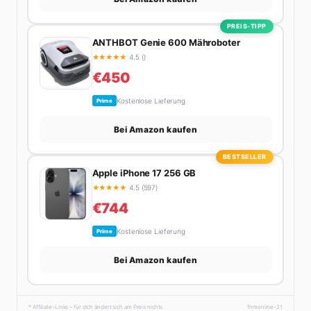
PREIS-TIPP
ANTHBOT Genie 600 Mähroboter
★
★
★
★
★
4.5 ()
€450
Kostenlose Lieferung
Prime
Bei Amazon kaufen
BESTSELLER
Apple iPhone 17 256 GB
★
★
★
★
★
4.5 (597)
€744
Kostenlose Lieferung
Prime
Bei Amazon kaufen
* Affiliate-Links – für dich ändert sich am Preis nichts.
fhmonline-21