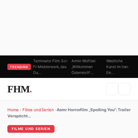
Terminator Film: Sci-
Armin Wolf bei
Westliche
Fi-Meisterwerk, das
„Willkommen
Kunst im Iran:
TRENDING
Du…
Österreich“:…
Ein…
FHM
.
Home
›
Filme und Serien
›
Asmr Horrorfilm „Spoiling You“: Trailer
Verspricht…
FILME UND SERIEN