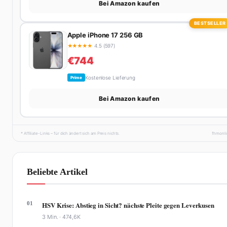
Bei Amazon kaufen
BESTSELLER
Apple iPhone 17 256 GB
★
★
★
★
★
4.5 (597)
€744
Kostenlose Lieferung
Prime
Bei Amazon kaufen
* Affiliate-Links – für dich ändert sich am Preis nichts.
fhmonl
Beliebte Artikel
01
HSV Krise: Abstieg in Sicht? nächste Pleite gegen Leverkusen
3 Min. ·
474,6K