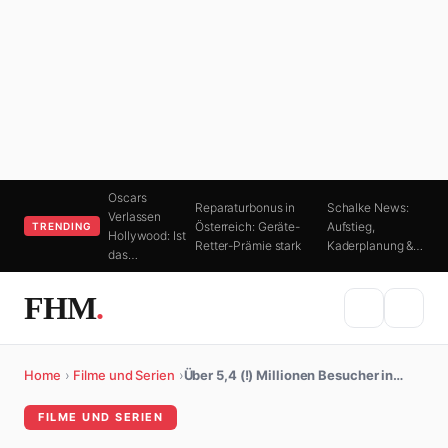
Oscars
Reparaturbonus in
Schalke News:
Verlassen
Österreich: Geräte-
Aufstieg,
TRENDING
Hollywood: Ist
Retter-Prämie stark
Kaderplanung &…
das…
FHM
.
Home
›
Filme und Serien
›
Über 5,4 (!) Millionen Besucher in…
FILME UND SERIEN