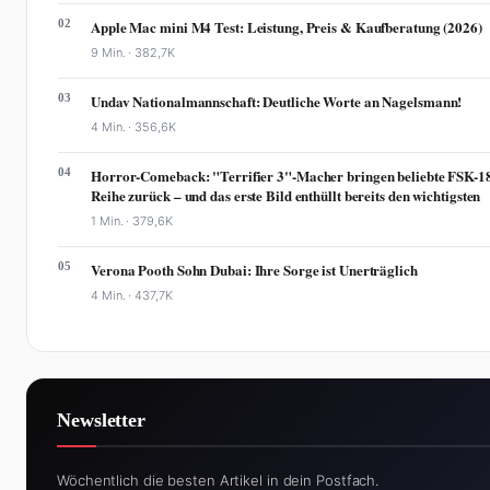
02
Apple Mac mini M4 Test: Leistung, Preis & Kaufberatung (2026)
9 Min. ·
382,7K
03
Undav Nationalmannschaft: Deutliche Worte an Nagelsmann!
4 Min. ·
356,6K
04
Horror-Comeback: "Terrifier 3"-Macher bringen beliebte FSK-1
Reihe zurück – und das erste Bild enthüllt bereits den wichtigsten
1 Min. ·
379,6K
05
Verona Pooth Sohn Dubai: Ihre Sorge ist Unerträglich
4 Min. ·
437,7K
Newsletter
Wöchentlich die besten Artikel in dein Postfach.