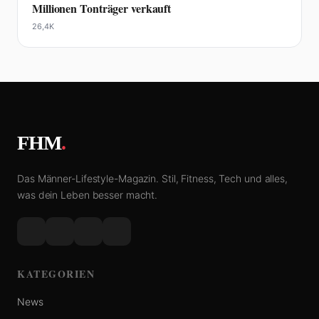
Millionen Tonträger verkauft
26,4K
FHM
.
Das Männer-Lifestyle-Magazin. Stil, Fitness, Tech und alles,
was dein Leben besser macht.
KATEGORIEN
News