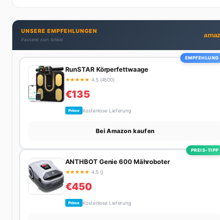
Erfahrung – ihre Wohnung wurde schon zweimal in Design-
Blogs gefeatured.
UNSERE EMPFEHLUNGEN
ama
Passend zum Artikel
EMPFEHLUNG
RunSTAR Körperfettwaage
★
★
★
★
★
4.5 (4500)
€135
Kostenlose Lieferung
Prime
Bei Amazon kaufen
PREIS-TIPP
ANTHBOT Genie 600 Mähroboter
★
★
★
★
★
4.5 ()
€450
Kostenlose Lieferung
Prime