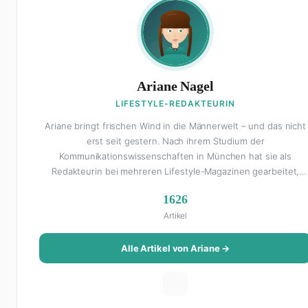
Ariane Nagel
LIFESTYLE-REDAKTEURIN
Ariane bringt frischen Wind in die Männerwelt – und das nicht
erst seit gestern. Nach ihrem Studium der
Kommunikationswissenschaften in München hat sie als
Redakteurin bei mehreren Lifestyle-Magazinen gearbeitet,
bevor sie zum FHM-Team gestoßen ist. Als Lifestyle-
1626
Redakteurin schreibt sie über alles, was das Leben schöner
Artikel
macht: von Interior Design und Reise-Tipps über Food-Trends
bis hin zu Beziehungsratgebern, die auch Männer gerne lesen
Ihre Geheimwaffe: Sie weiß genau, was Frauen an Männern
Alle Artikel von Ariane →
wirklich cool finden – und was absolut gar nicht geht. Privat ist
Ariane begeisterte Yoga-Praktizierende, Serien-Junkie (aktuell
alles auf Netflix) und auf der ewigen Suche nach dem besten
Brunch-Spot der Stadt. Ihre Interior-Tipps basieren auf echter