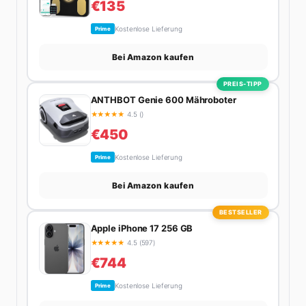
€135
Kostenlose Lieferung
Prime
Bei Amazon kaufen
PREIS-TIPP
ANTHBOT Genie 600 Mähroboter
★
★
★
★
★
4.5 ()
€450
Kostenlose Lieferung
Prime
Bei Amazon kaufen
BESTSELLER
Apple iPhone 17 256 GB
★
★
★
★
★
4.5 (597)
€744
Kostenlose Lieferung
Prime