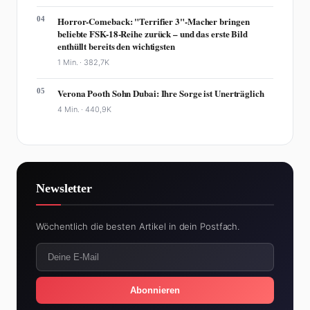
04
Horror-Comeback: "Terrifier 3"-Macher bringen
beliebte FSK-18-Reihe zurück – und das erste Bild
enthüllt bereits den wichtigsten
1 Min. ·
382,7K
05
Verona Pooth Sohn Dubai: Ihre Sorge ist Unerträglich
4 Min. ·
440,9K
Newsletter
Wöchentlich die besten Artikel in dein Postfach.
Abonnieren