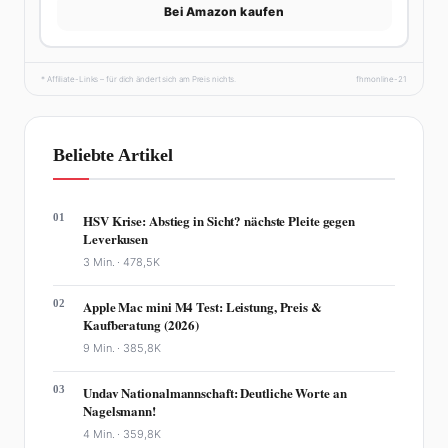
Bei Amazon kaufen
* Affiliate-Links – für dich ändert sich am Preis nichts.
fhmonline-21
Beliebte Artikel
01
HSV Krise: Abstieg in Sicht? nächste Pleite gegen
Leverkusen
3 Min. ·
478,5K
02
Apple Mac mini M4 Test: Leistung, Preis &
Kaufberatung (2026)
9 Min. ·
385,8K
03
Undav Nationalmannschaft: Deutliche Worte an
Nagelsmann!
4 Min. ·
359,8K