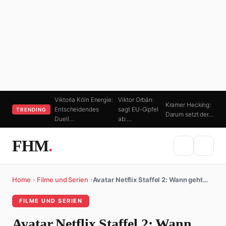
Viktoria Köln Energie:
Viktor Orbán:
Kramer Hecking:
Entscheidendes
sagt EU-Gipfel
TRENDING
Darum setzt der…
Duell…
ab:…
FHM
.
Home
›
Filme und Serien
›
Avatar Netflix Staffel 2: Wann geht…
FILME UND SERIEN
Avatar Netflix Staffel 2: Wann