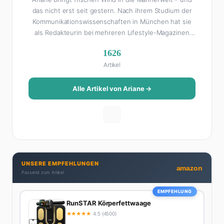
das nicht erst seit gestern. Nach ihrem Studium der
Kommunikationswissenschaften in München hat sie
als Redakteurin bei mehreren Lifestyle-Magazinen
gearbeitet, bevor sie zum FHM-Team gestoßen ist.
1626
Als Lifestyle-Redakteurin schreibt sie über alles, was
Artikel
das Leben schöner macht: von Interior Design und
Reise-Tipps über Food-Trends bis hin zu
Beziehungsratgebern, die auch Männer gerne lesen.
Alle Artikel von Ariane →
Ihre Geheimwaffe: Sie weiß genau, was Frauen an
Männern wirklich cool finden – und was absolut gar
nicht geht. Privat ist Ariane begeisterte Yoga-
Praktizierende, Serien-Junkie (aktuell: alles auf
Netflix) und auf der ewigen Suche nach dem besten
Brunch-Spot der Stadt. Ihre Interior-Tipps basieren
UNSERE EMPFEHLUNGEN
auf echter Erfahrung – ihre Wohnung wurde schon
amazon
Passend zum Artikel
zweimal in Design-Blogs gefeatured.
EMPFEHLUNG
RunSTAR Körperfettwaage
★
★
★
★
★
4.5 (4500)