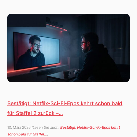
Bestätigt: Netflix-Sci-Fi-Epos kehrt schon bald
für Staffel 2 zurück –…
10. März 2026
(Lesen Sie auch:
Bestätigt: Netflix-Sci-Fi-Epos kehrt
schon bald für Staffel…
)