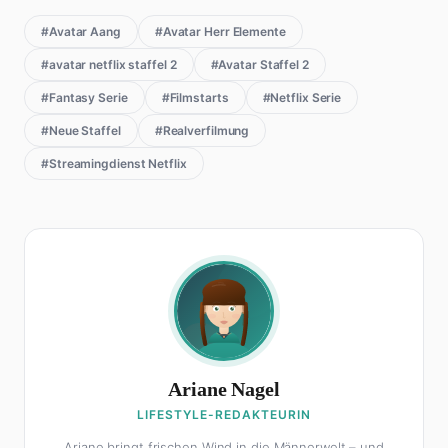
#Avatar Aang
#Avatar Herr Elemente
#avatar netflix staffel 2
#Avatar Staffel 2
#Fantasy Serie
#Filmstarts
#Netflix Serie
#Neue Staffel
#Realverfilmung
#Streamingdienst Netflix
Ariane Nagel
LIFESTYLE-REDAKTEURIN
Ariane bringt frischen Wind in die Männerwelt – und