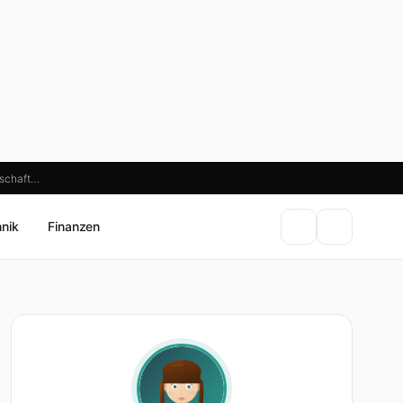
tschaft…
hnik
Finanzen