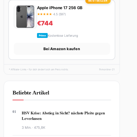
BESTSELLER
Apple iPhone 17 256 GB
★
★
★
★
★
4.5 (597)
€744
Kostenlose Lieferung
Prime
Bei Amazon kaufen
* Affiliate-Links – für dich ändert sich am Preis nichts.
fhmonline-21
Beliebte Artikel
01
HSV Krise: Abstieg in Sicht? nächste Pleite gegen
Leverkusen
3 Min. ·
475,8K