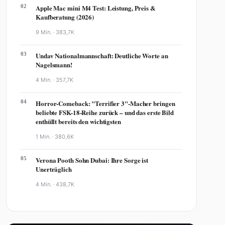
02
Apple Mac mini M4 Test: Leistung, Preis &
Kaufberatung (2026)
9 Min. ·
383,7K
03
Undav Nationalmannschaft: Deutliche Worte an
Nagelsmann!
4 Min. ·
357,7K
04
Horror-Comeback: "Terrifier 3"-Macher bringen
beliebte FSK-18-Reihe zurück – und das erste Bild
enthüllt bereits den wichtigsten
1 Min. ·
380,6K
05
Verona Pooth Sohn Dubai: Ihre Sorge ist
Unerträglich
4 Min. ·
438,7K