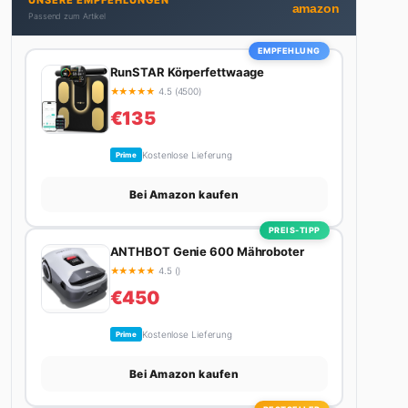
UNSERE EMPFEHLUNGEN
Stadt. Ihre Interior-Tipps basieren auf echter
amazon
Passend zum Artikel
Erfahrung – ihre Wohnung wurde schon zweimal in
Design-Blogs gefeatured.
EMPFEHLUNG
RunSTAR Körperfettwaage
★
★
★
★
★
4.5 (4500)
€135
Kostenlose Lieferung
Prime
Bei Amazon kaufen
PREIS-TIPP
ANTHBOT Genie 600 Mähroboter
★
★
★
★
★
4.5 ()
€450
Kostenlose Lieferung
Prime
Bei Amazon kaufen