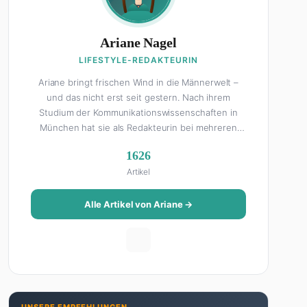
Ariane Nagel
LIFESTYLE-REDAKTEURIN
Ariane bringt frischen Wind in die Männerwelt –
und das nicht erst seit gestern. Nach ihrem
Studium der Kommunikationswissenschaften in
München hat sie als Redakteurin bei mehreren
Lifestyle-Magazinen gearbeitet, bevor sie zum
1626
FHM-Team gestoßen ist. Als Lifestyle-Redakteurin
Artikel
schreibt sie über alles, was das Leben schöner
macht: von Interior Design und Reise-Tipps über
Food-Trends bis hin zu Beziehungsratgebern, die
Alle Artikel von Ariane →
auch Männer gerne lesen. Ihre Geheimwaffe: Sie
weiß genau, was Frauen an Männern wirklich cool
finden – und was absolut gar nicht geht. Privat ist
Ariane begeisterte Yoga-Praktizierende, Serien-
Junkie (aktuell: alles auf Netflix) und auf der
ewigen Suche nach dem besten Brunch-Spot der