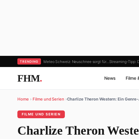
Meteo Schweiz: Neuschnee sorgt für…
Streaming-Tipp: 
TRENDING
FHM
.
News
Filme 
Home
›
Filme und Serien
›
Charlize Theron Western: Ein Genre
FILME UND SERIEN
Charlize Theron Weste