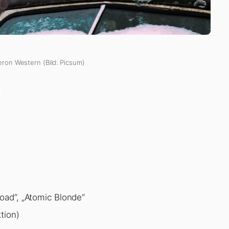
eron Western (Bild: Picsum)
n
oad“, „Atomic Blonde“
tion)