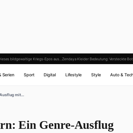
Dieses bildgewaltige Kriegs-Epos aus…
Zendaya Kleider Bedeutung: Versteckte Bo
& Serien
Sport
Digital
Lifestyle
Style
Auto & Tec
-Ausflug mit…
rn: Ein Genre-Ausflug