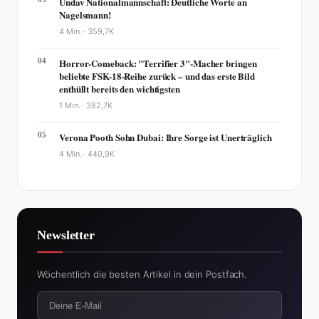
Undav Nationalmannschaft: Deutliche Worte an
Nagelsmann!
4 Min. ·
359,7K
04
Horror-Comeback: "Terrifier 3"-Macher bringen
beliebte FSK-18-Reihe zurück – und das erste Bild
enthüllt bereits den wichtigsten
1 Min. ·
382,7K
05
Verona Pooth Sohn Dubai: Ihre Sorge ist Unerträglich
4 Min. ·
440,9K
Newsletter
Wöchentlich die besten Artikel in dein Postfach.