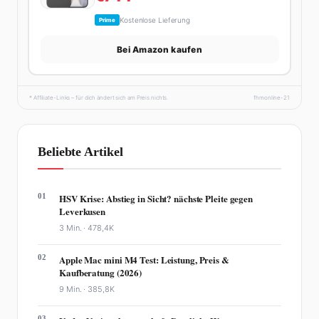
Kostenlose Lieferung
Prime
Bei Amazon kaufen
* Affiliate-Links – für dich ändert sich am Preis nichts.
fhmonline-21
Beliebte Artikel
01
HSV Krise: Abstieg in Sicht? nächste Pleite gegen
Leverkusen
3 Min. ·
478,4K
02
Apple Mac mini M4 Test: Leistung, Preis &
Kaufberatung (2026)
9 Min. ·
385,8K
03