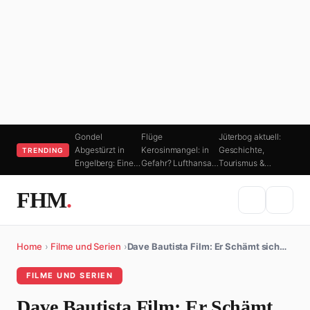
Gondel
Flüge
Jüterbog aktuell:
Abgestürzt in
Kerosinmangel: in
Geschichte,
TRENDING
Engelberg: Eine…
Gefahr? Lufthansa…
Tourismus &…
FHM
.
Home
›
Filme und Serien
›
Dave Bautista Film: Er Schämt sich…
FILME UND SERIEN
Dave Bautista Film: Er Schämt