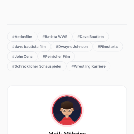
#Actionfilm
#Batista WWE
#Dave Bautista
#dave bautista film
#Dwayne Johnson
#Filmstarts
#John Cena
#Peinlicher Film
#Schrecklicher Schauspieler
#Wrestling Karriere
Maik Möhring