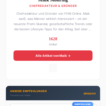
CHEFREDAKTEUR & GRÜNDER
Chefredakteur und Gründer von FHM Online. Maik
weiß, was Männer wirklich interessiert – ob der
neueste Promi-Skandal, gesellschaftliche Trends oder
die besten Lifestyle-Tipps für den Alltag. Seit über 10
Jahren macht er digitales Publishing und hat FHM
1628
Online zu einer der führenden Männer-Lifestyle-
Artikel
Plattformen im deutschsprachigen Raum aufgebaut.
Sein Weg dahin war alles andere als geradlinig: Die
eine Hälfte seines Lebens stand er in der
Alle Artikel von Maik →
Gastronomie – mit allem, was dazugehört. Die andere
Hälfte hat er sich tief in die Welt des SEO und
digitalen Contents vergraben. Diese Mischung aus
Menschenkenntnis und Online-Know-how macht
seine Artikel aus: direkt, unterhaltsam und immer nah
dran. Wenn Maik nicht gerade den heißesten Tratsch
UNSERE EMPFEHLUNGEN
aus der Promi-Welt aufspürt oder die besten
amazon
Passend zum Artikel
Lifestyle-Empfehlungen zusammenstellt, findet man
ihn beim Wandern in den Schweizer Alpen, am Grill
EMPFEHLUNG