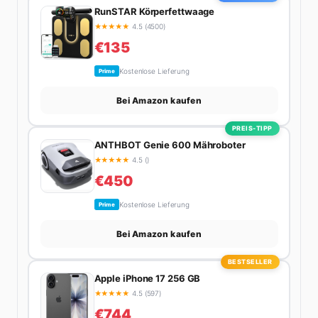
mit Freunden oder auf der Suche nach dem
RunSTAR Körperfettwaage
perfekten Espresso. Sein Motto: Lieber einmal richtig
★
★
★
★
★
4.5 (4500)
als zehnmal halb.
€135
Kostenlose Lieferung
Prime
Bei Amazon kaufen
PREIS-TIPP
ANTHBOT Genie 600 Mähroboter
★
★
★
★
★
4.5 ()
€450
Kostenlose Lieferung
Prime
Bei Amazon kaufen
BESTSELLER
Apple iPhone 17 256 GB
★
★
★
★
★
4.5 (597)
€744