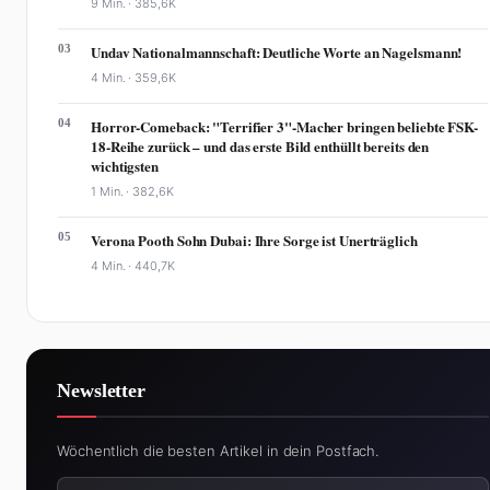
9 Min. ·
385,6K
03
Undav Nationalmannschaft: Deutliche Worte an Nagelsmann!
4 Min. ·
359,6K
04
Horror-Comeback: "Terrifier 3"-Macher bringen beliebte FSK-
18-Reihe zurück – und das erste Bild enthüllt bereits den
wichtigsten
1 Min. ·
382,6K
05
Verona Pooth Sohn Dubai: Ihre Sorge ist Unerträglich
4 Min. ·
440,7K
Newsletter
Wöchentlich die besten Artikel in dein Postfach.