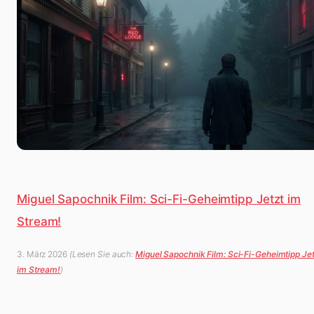
Miguel Sapochnik Film: Sci-Fi-Geheimtipp Jetzt im
Stream!
3. März 2026
(Lesen Sie auch:
Miguel Sapochnik Film: Sci-Fi-Geheimtipp Jet
im Stream!
)