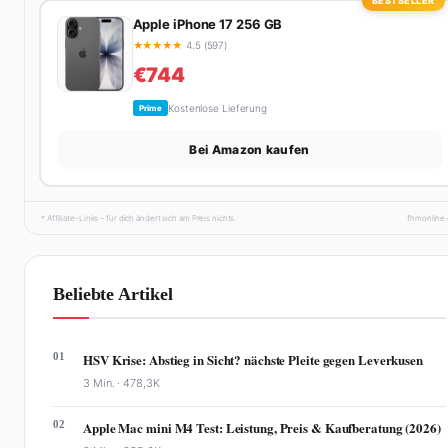
BESTSELLER
Apple iPhone 17 256 GB
★
★
★
★
★
4.5 (597)
€744
Kostenlose Lieferung
Prime
Bei Amazon kaufen
* Affiliate-Links – für dich ändert sich am Preis nichts.
fhmonline
Beliebte Artikel
01
HSV Krise: Abstieg in Sicht? nächste Pleite gegen Leverkusen
3 Min. ·
478,3K
02
Apple Mac mini M4 Test: Leistung, Preis & Kaufberatung (2026)