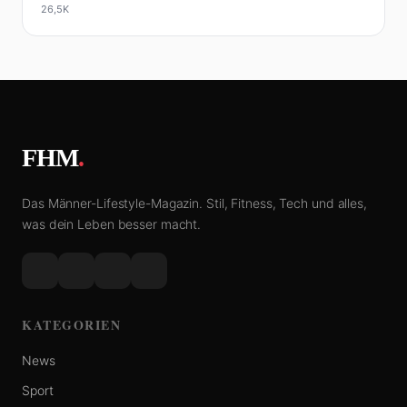
26,5K
FHM
.
Das Männer-Lifestyle-Magazin. Stil, Fitness, Tech und alles,
was dein Leben besser macht.
KATEGORIEN
News
Sport