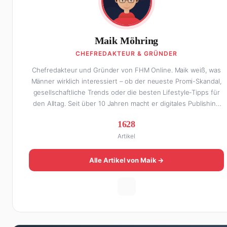
Maik Möhring
CHEFREDAKTEUR & GRÜNDER
Chefredakteur und Gründer von FHM Online. Maik weiß, was
Männer wirklich interessiert – ob der neueste Promi-Skandal,
gesellschaftliche Trends oder die besten Lifestyle-Tipps für
den Alltag. Seit über 10 Jahren macht er digitales Publishing
und hat FHM Online zu einer der führenden Männer-Lifestyle-
1628
Plattformen im deutschsprachigen Raum aufgebaut. Sein Weg
Artikel
dahin war alles andere als geradlinig: Die eine Hälfte seines
Lebens stand er in der Gastronomie – mit allem, was
dazugehört. Die andere Hälfte hat er sich tief in die Welt des
Alle Artikel von Maik →
SEO und digitalen Contents vergraben. Diese Mischung aus
Menschenkenntnis und Online-Know-how macht seine Artikel
aus: direkt, unterhaltsam und immer nah dran. Wenn Maik
nicht gerade den heißesten Tratsch aus der Promi-Welt
aufspürt oder die besten Lifestyle-Empfehlungen
zusammenstellt, findet man ihn beim Wandern in den