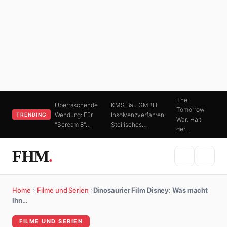
The
Überraschende
KMS Bau GMBH
Tomorrow
Wendung: Für
Insolvenzverfahren:
TRENDING
War: Hält
"Scream 8"…
Steirisches…
der…
FHM
.
Home
›
Filme und Serien
›
Dinosaurier Film Disney: Was macht
Ihn…
FILME UND SERIEN