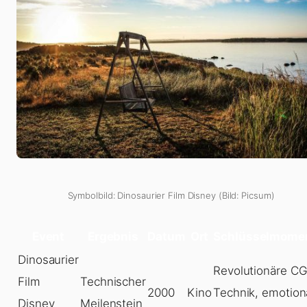
Symbolbild: Dinosaurier Film Disney (Bild: Picsum)
Event
Ergebnis
Datum
Ort
Schlüsselmome
Dinosaurier
Revolutionäre CG
Film
Technischer
2000
Kino
Technik, emotion
Disney
Meilenstein