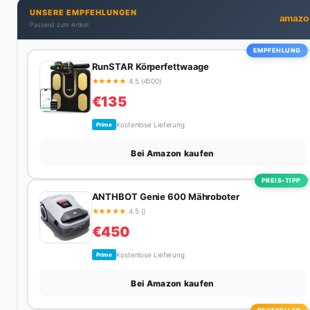
UNSERE EMPFEHLUNGEN
Schweizer Alpen, am Grill mit Freunden oder auf der Suche
amazo
Passend zum Artikel
nach dem perfekten Espresso. Sein Motto: Lieber einmal
richtig als zehnmal halb.
EMPFEHLUNG
RunSTAR Körperfettwaage
★
★
★
★
★
4.5 (4500)
€135
Kostenlose Lieferung
Prime
Bei Amazon kaufen
PREIS-TIPP
ANTHBOT Genie 600 Mähroboter
★
★
★
★
★
4.5 ()
€450
Kostenlose Lieferung
Prime
Bei Amazon kaufen