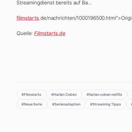
Streamingdienst bereits auf Ba…
filmstarts
.de/nachrichten/1000196500.html“>Origina
Quelle:
Filmstarts.de
#Filmstarts
#Harlan Coben
#harlan coben netflix
#Neue Serie
#Serienadaption
#Streaming Tipps