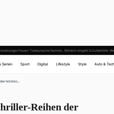
 Erkrankungen Frauen: Todesursache Nummer…
Wienerin entgeht Schuldenfalle: Wi
& Serien
Sport
Digital
Lifestyle
Style
Auto & Tec
 der letzten…
hriller-Reihen der