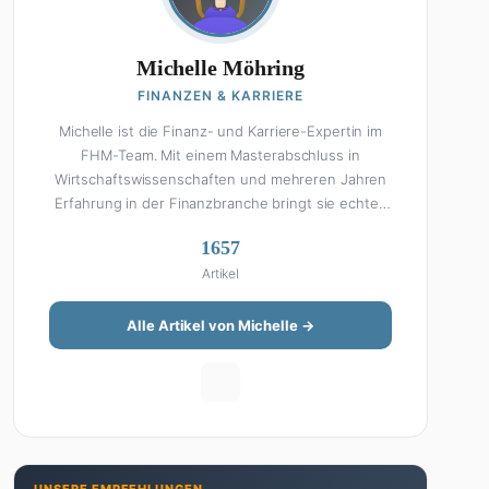
Michelle Möhring
FINANZEN & KARRIERE
Michelle ist die Finanz- und Karriere-Expertin im
FHM-Team. Mit einem Masterabschluss in
Wirtschaftswissenschaften und mehreren Jahren
Erfahrung in der Finanzbranche bringt sie echtes
Fachwissen in ihre Artikel ein. Aber keine Sorge:
1657
Bei Michelle klingt Altersvorsorge nicht wie eine
Artikel
Steuererklärung. Ihre Stärke liegt darin, komplexe
Finanzthemen so aufzubereiten, dass sie jeder
versteht – ohne Fachchinesisch, dafür mit
Alle Artikel von Michelle →
konkreten Tipps zum Umsetzen. Von ETF-
Strategien über Gehaltsverhandlungen bis hin zu
Steuertricks: Michelle hat den Durchblick und teilt
ihn gerne. Außerdem schreibt sie über Karriere-
Themen, Produktivitäts-Hacks und die Frage, wie
man Job und Privatleben unter einen Hut