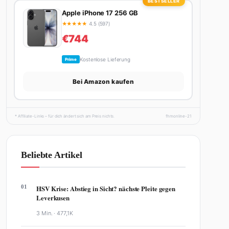
BESTSELLER
Apple iPhone 17 256 GB
★
★
★
★
★
4.5 (597)
€744
Kostenlose Lieferung
Prime
Bei Amazon kaufen
* Affiliate-Links – für dich ändert sich am Preis nichts.
fhmonline-21
Beliebte Artikel
01
HSV Krise: Abstieg in Sicht? nächste Pleite gegen
Leverkusen
3 Min. ·
477,1K