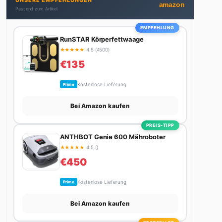
UNSERE EMPFEHLUNGEN
bekommt. Privat ist sie bekennende Kaffee-
amazon
Passend zum Artikel
Süchtige (3+ Tassen am Tag, Minimum), Podcast-
Hörerin und verbringt ihre Wochenenden am
EMPFEHLUNG
liebsten in der Natur oder auf dem nächsten
RunSTAR Körperfettwaage
Flohmarkt.
★
★
★
★
★
4.5 (4500)
€135
Kostenlose Lieferung
Prime
Bei Amazon kaufen
PREIS-TIPP
ANTHBOT Genie 600 Mähroboter
★
★
★
★
★
4.5 ()
€450
Kostenlose Lieferung
Prime
Bei Amazon kaufen