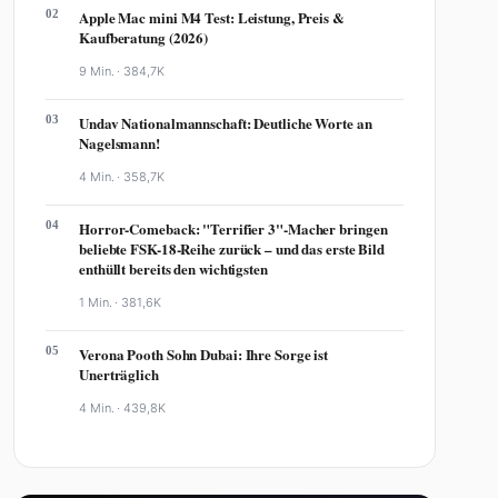
02
Apple Mac mini M4 Test: Leistung, Preis &
Kaufberatung (2026)
9 Min. ·
384,7K
03
Undav Nationalmannschaft: Deutliche Worte an
Nagelsmann!
4 Min. ·
358,7K
04
Horror-Comeback: "Terrifier 3"-Macher bringen
beliebte FSK-18-Reihe zurück – und das erste Bild
enthüllt bereits den wichtigsten
1 Min. ·
381,6K
05
Verona Pooth Sohn Dubai: Ihre Sorge ist
Unerträglich
4 Min. ·
439,8K