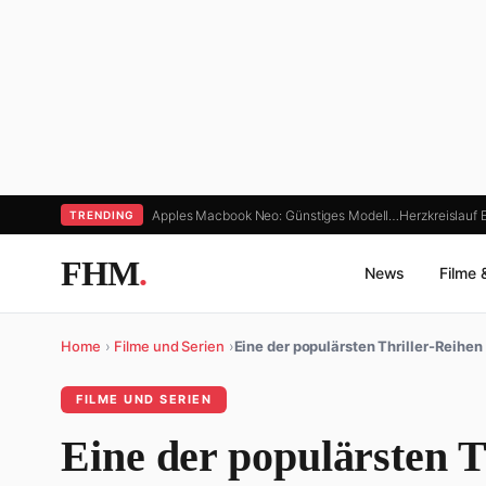
Apples Macbook Neo: Günstiges Modell…
Herzkreislauf
TRENDING
FHM
.
News
Filme 
Home
›
Filme und Serien
›
Eine der populärsten Thriller-Reihen
FILME UND SERIEN
Eine der populärsten T