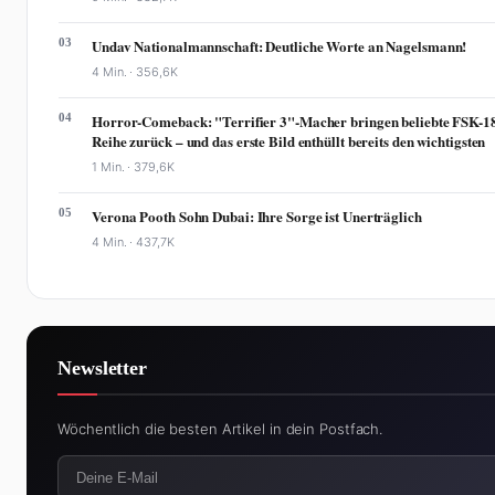
03
Undav Nationalmannschaft: Deutliche Worte an Nagelsmann!
4 Min. ·
356,6K
04
Horror-Comeback: "Terrifier 3"-Macher bringen beliebte FSK-1
Reihe zurück – und das erste Bild enthüllt bereits den wichtigsten
1 Min. ·
379,6K
05
Verona Pooth Sohn Dubai: Ihre Sorge ist Unerträglich
4 Min. ·
437,7K
Newsletter
Wöchentlich die besten Artikel in dein Postfach.