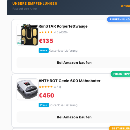
UNSERE EMPFEHLUNGEN
für langweilige Wochenenden.
ama
Passend zum Artikel
EMPFEHLUNG
RunSTAR Körperfettwaage
★
★
★
★
★
4.5 (4500)
€135
Kostenlose Lieferung
Prime
Bei Amazon kaufen
PREIS-TIPP
ANTHBOT Genie 600 Mähroboter
★
★
★
★
★
4.5 ()
€450
Kostenlose Lieferung
Prime
Bei Amazon kaufen
BESTSELLER