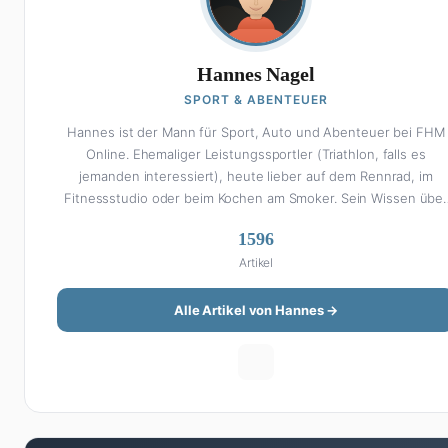
Hannes Nagel
SPORT & ABENTEUER
Hannes ist der Mann für Sport, Auto und Abenteuer bei FHM
Online. Ehemaliger Leistungssportler (Triathlon, falls es
jemanden interessiert), heute lieber auf dem Rennrad, im
Fitnessstudio oder beim Kochen am Smoker. Sein Wissen übe
Sport ist enzyklopädisch: Egal ob Bundesliga-Analyse, Formel 1
1596
UFC oder Olympia – Hannes liefert fundierte Einschätzungen
Artikel
mit der Leidenschaft eines echten Fans. Aber Sport ist nur di
halbe Miete: Hannes ist auch unser Auto-Experte. Vom Elektro
SUV bis zum Oldtimer-Projekt hat er alles schon gefahren,
Alle Artikel von Hannes →
zerlegt oder beides. Seine Roadtrip-Guides und Grillrezepte
gehören zu den beliebtesten Artikeln auf der Seite. Wenn
Hannes mal nicht über Sport oder Autos schreibt, plant er de
nächsten Abenteuer-Trip – sei es ein Wochenende in den
Bergen, eine Motorradtour durch die Alpen oder der jährliche
Campingtrip mit den Jungs. Sein Credo: Das Leben ist zu kurz