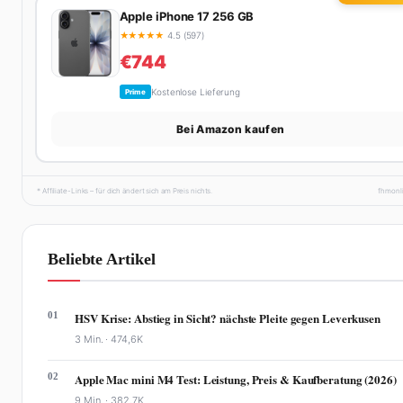
Apple iPhone 17 256 GB
★
★
★
★
★
4.5 (597)
€744
Kostenlose Lieferung
Prime
Bei Amazon kaufen
* Affiliate-Links – für dich ändert sich am Preis nichts.
fhmonl
Beliebte Artikel
01
HSV Krise: Abstieg in Sicht? nächste Pleite gegen Leverkusen
3 Min. ·
474,6K
02
Apple Mac mini M4 Test: Leistung, Preis & Kaufberatung (2026)
9 Min. ·
382,7K