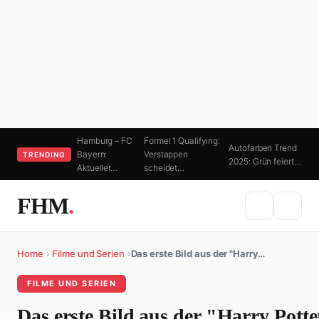
Hamburg – FC
Formel 1 Qualifying:
Autofarben Trend
Bayern:
Verstappen
TRENDING
2025: Grün feiert…
Aktueller…
scheidet…
FHM
.
Home
›
Filme und Serien
›
Das erste Bild aus der "Harry…
FILME UND SERIEN
Das erste Bild aus der "Harry Potte