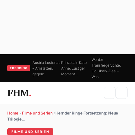
Werder
Austria Lustenau
Prinzessin Kate
Transfergerüchte:
– Amstetten:
Anne: Lustiger
TRENDING
Coulibaly-Deal –
gegen:…
Moment…
Was…
FHM
.
Home
›
Filme und Serien
›
Herr der Ringe Fortsetzung: Neue
Trilogie…
FILME UND SERIEN