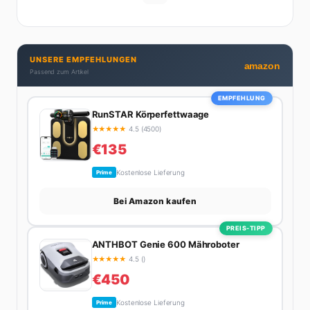
Michelle hat den Durchblick und teilt ihn gerne.
Außerdem schreibt sie über Karriere-Themen,
Produktivitäts-Hacks und die Frage, wie man Job und
Privatleben unter einen Hut bekommt. Privat ist sie
UNSERE EMPFEHLUNGEN
bekennende Kaffee-Süchtige (3+ Tassen am Tag,
amazon
Passend zum Artikel
Minimum), Podcast-Hörerin und verbringt ihre
Wochenenden am liebsten in der Natur oder auf dem
EMPFEHLUNG
nächsten Flohmarkt.
RunSTAR Körperfettwaage
★
★
★
★
★
4.5 (4500)
€135
Kostenlose Lieferung
Prime
Bei Amazon kaufen
PREIS-TIPP
ANTHBOT Genie 600 Mähroboter
★
★
★
★
★
4.5 ()
€450
Kostenlose Lieferung
Prime