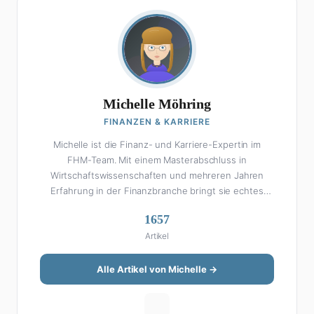
Michelle Möhring
FINANZEN & KARRIERE
Michelle ist die Finanz- und Karriere-Expertin im
FHM-Team. Mit einem Masterabschluss in
Wirtschaftswissenschaften und mehreren Jahren
Erfahrung in der Finanzbranche bringt sie echtes
Fachwissen in ihre Artikel ein. Aber keine Sorge: Bei
1657
Michelle klingt Altersvorsorge nicht wie eine
Artikel
Steuererklärung. Ihre Stärke liegt darin, komplexe
Finanzthemen so aufzubereiten, dass sie jeder
versteht – ohne Fachchinesisch, dafür mit konkreten
Alle Artikel von Michelle →
Tipps zum Umsetzen. Von ETF-Strategien über
Gehaltsverhandlungen bis hin zu Steuertricks: