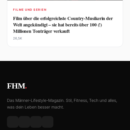
FILME UND SERIEN
Film über die erfolgreichste Country-Musikerin der
Welt angekündigt – sie hat bereits über 100 (!)
Millionen Tonträger verkauft
26,5K
FHM
.
Das Männer-Lifestyle-Magazin. Stil, Fitness, Tech und alles,
was dein Leben besser macht.