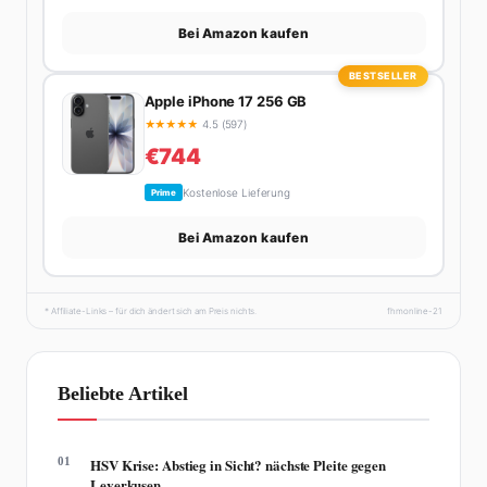
Bei Amazon kaufen
BESTSELLER
Apple iPhone 17 256 GB
★
★
★
★
★
4.5 (597)
€744
Kostenlose Lieferung
Prime
Bei Amazon kaufen
* Affiliate-Links – für dich ändert sich am Preis nichts.
fhmonline-21
Beliebte Artikel
01
HSV Krise: Abstieg in Sicht? nächste Pleite gegen
Leverkusen