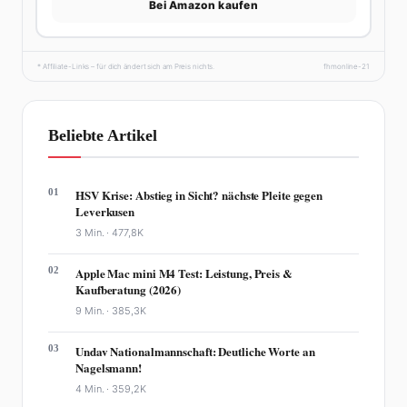
Bei Amazon kaufen
* Affiliate-Links – für dich ändert sich am Preis nichts.
fhmonline-21
Beliebte Artikel
01
HSV Krise: Abstieg in Sicht? nächste Pleite gegen
Leverkusen
3 Min. ·
477,8K
02
Apple Mac mini M4 Test: Leistung, Preis &
Kaufberatung (2026)
9 Min. ·
385,3K
03
Undav Nationalmannschaft: Deutliche Worte an
Nagelsmann!
4 Min. ·
359,2K