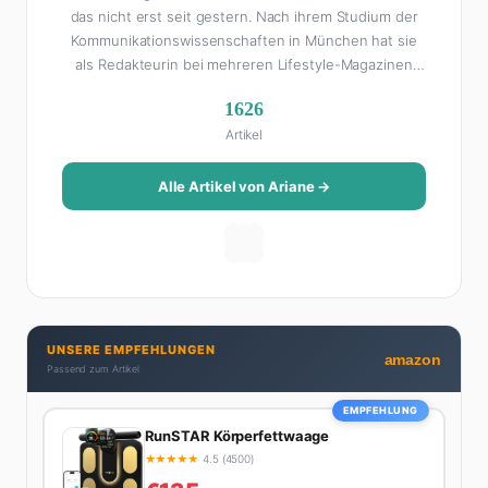
das nicht erst seit gestern. Nach ihrem Studium der
Kommunikationswissenschaften in München hat sie
als Redakteurin bei mehreren Lifestyle-Magazinen
gearbeitet, bevor sie zum FHM-Team gestoßen ist.
1626
Als Lifestyle-Redakteurin schreibt sie über alles, was
Artikel
das Leben schöner macht: von Interior Design und
Reise-Tipps über Food-Trends bis hin zu
Beziehungsratgebern, die auch Männer gerne lesen.
Alle Artikel von Ariane →
Ihre Geheimwaffe: Sie weiß genau, was Frauen an
Männern wirklich cool finden – und was absolut gar
nicht geht. Privat ist Ariane begeisterte Yoga-
Praktizierende, Serien-Junkie (aktuell: alles auf
Netflix) und auf der ewigen Suche nach dem besten
Brunch-Spot der Stadt. Ihre Interior-Tipps basieren
UNSERE EMPFEHLUNGEN
auf echter Erfahrung – ihre Wohnung wurde schon
amazon
Passend zum Artikel
zweimal in Design-Blogs gefeatured.
EMPFEHLUNG
RunSTAR Körperfettwaage
★
★
★
★
★
4.5 (4500)