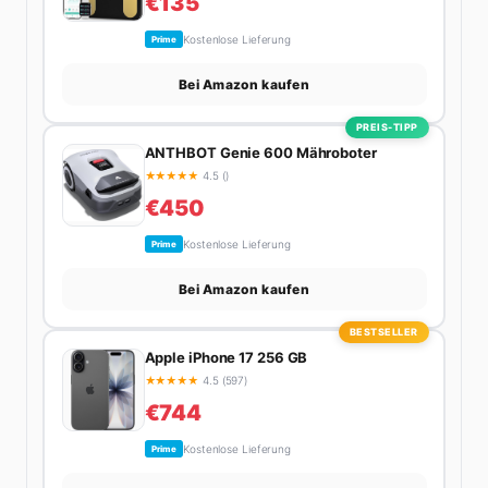
€135
Kostenlose Lieferung
Prime
Bei Amazon kaufen
PREIS-TIPP
ANTHBOT Genie 600 Mähroboter
★
★
★
★
★
4.5 ()
€450
Kostenlose Lieferung
Prime
Bei Amazon kaufen
BESTSELLER
Apple iPhone 17 256 GB
★
★
★
★
★
4.5 (597)
€744
Kostenlose Lieferung
Prime