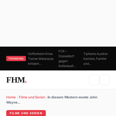
FCK –
Hoffenheim Krise:
Tiphaine Auzière:
Düsseldorf:
Trainer Matarazzo
Karriere, Familie
TRENDING
gegen:
kritisiert…
und…
Kellerduell…
FHM
.
Home
›
Filme und Serien
›
In diesem Western wurde John
Wayne…
FILME UND SERIEN