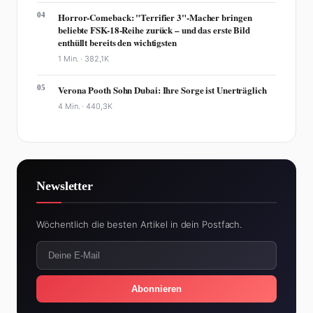
04
Horror-Comeback: "Terrifier 3"-Macher bringen
beliebte FSK-18-Reihe zurück – und das erste Bild
enthüllt bereits den wichtigsten
1 Min. ·
382,1K
05
Verona Pooth Sohn Dubai: Ihre Sorge ist Unerträglich
4 Min. ·
440,3K
Newsletter
Wöchentlich die besten Artikel in dein Postfach.
Abonnieren