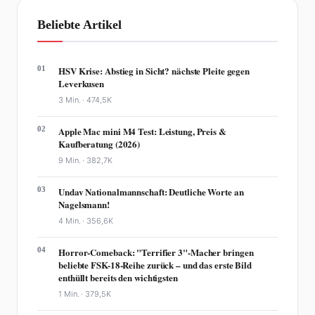
Beliebte Artikel
01
HSV Krise: Abstieg in Sicht? nächste Pleite gegen
Leverkusen
3 Min. ·
474,5K
02
Apple Mac mini M4 Test: Leistung, Preis &
Kaufberatung (2026)
9 Min. ·
382,7K
03
Undav Nationalmannschaft: Deutliche Worte an
Nagelsmann!
4 Min. ·
356,6K
04
Horror-Comeback: "Terrifier 3"-Macher bringen
beliebte FSK-18-Reihe zurück – und das erste Bild
enthüllt bereits den wichtigsten
1 Min. ·
379,5K