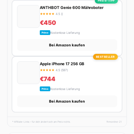
PREIS-TIPP
ANTHBOT Genie 600 Mähroboter
★
★
★
★
★
4.5 ()
€450
Kostenlose Lieferung
Prime
Bei Amazon kaufen
BESTSELLER
Apple iPhone 17 256 GB
★
★
★
★
★
4.5 (597)
€744
Kostenlose Lieferung
Prime
Bei Amazon kaufen
* Affiliate-Links – für dich ändert sich am Preis nichts.
fhmonline-21