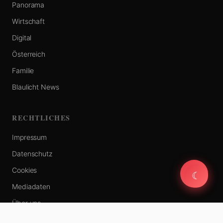
Panorama
Wirtschaft
Digital
Österreich
Familie
Blaulicht News
RECHTLICHES
Impressum
Datenschutz
Cookies
☾
☾
Mediadaten
Über uns