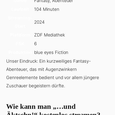
Genre
Fantasy, Abenteuer
Laufzeit
104 Minuten
Streaming-
2024
Start
Plattform
ZDF Mediathek
FSK
6
Produktion
blue eyes Fiction
Unser Eindruck: Ein kurzweiliges Fantasy-
Abenteuer, das mit Augenzwinkern
Genreelemente bedient und vor allem jüngere
Zuschauer begeistern dürfte.
Wie kann man „…und
Äktschn!“ kostenlos streamen?