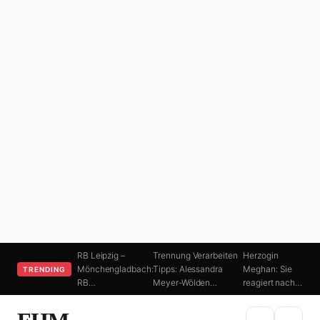
RB Leipzig –
Trennung Verarbeiten
Herzogin
Mönchengladbach:
Tipps: Alessandra
Meghan: Sie
TRENDING
RB…
Meyer-Wölden…
reagiert nach…