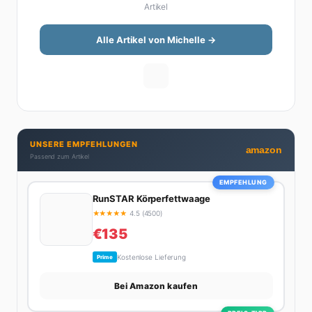
Artikel
Steuererklärung. Ihre Stärke liegt darin, komplexe
Finanzthemen so aufzubereiten, dass sie jeder
versteht – ohne Fachchinesisch, dafür mit konkreten
Alle Artikel von Michelle →
Tipps zum Umsetzen. Von ETF-Strategien über
Gehaltsverhandlungen bis hin zu Steuertricks:
Michelle hat den Durchblick und teilt ihn gerne.
Außerdem schreibt sie über Karriere-Themen,
Produktivitäts-Hacks und die Frage, wie man Job und
Privatleben unter einen Hut bekommt. Privat ist sie
UNSERE EMPFEHLUNGEN
bekennende Kaffee-Süchtige (3+ Tassen am Tag,
amazon
Passend zum Artikel
Minimum), Podcast-Hörerin und verbringt ihre
Wochenenden am liebsten in der Natur oder auf dem
EMPFEHLUNG
nächsten Flohmarkt.
RunSTAR Körperfettwaage
★
★
★
★
★
4.5 (4500)
€135
Kostenlose Lieferung
Prime
Bei Amazon kaufen