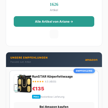
1626
Als Lifestyle-Redakteurin schreibt sie über alles, was
Artikel
das Leben schöner macht: von Interior Design und
Reise-Tipps über Food-Trends bis hin zu
Beziehungsratgebern, die auch Männer gerne lesen.
Alle Artikel von Ariane →
Ihre Geheimwaffe: Sie weiß genau, was Frauen an
Männern wirklich cool finden – und was absolut gar
nicht geht. Privat ist Ariane begeisterte Yoga-
Praktizierende, Serien-Junkie (aktuell: alles auf
Netflix) und auf der ewigen Suche nach dem besten
Brunch-Spot der Stadt. Ihre Interior-Tipps basieren
UNSERE EMPFEHLUNGEN
auf echter Erfahrung – ihre Wohnung wurde schon
amazon
Passend zum Artikel
zweimal in Design-Blogs gefeatured.
EMPFEHLUNG
RunSTAR Körperfettwaage
★
★
★
★
★
4.5 (4500)
€135
Kostenlose Lieferung
Prime
Bei Amazon kaufen