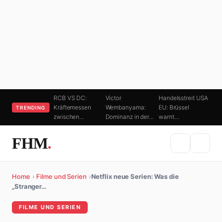
RCB VS DC:
Victor
Handelsstreit USA
Kräftemessen
Wembanyama:
EU: Brüssel
TRENDING
zwischen…
Dominanz in der…
warnt…
FHM
.
Home
›
Filme und Serien
›
Netflix neue Serien: Was die
„Stranger…
FILME UND SERIEN