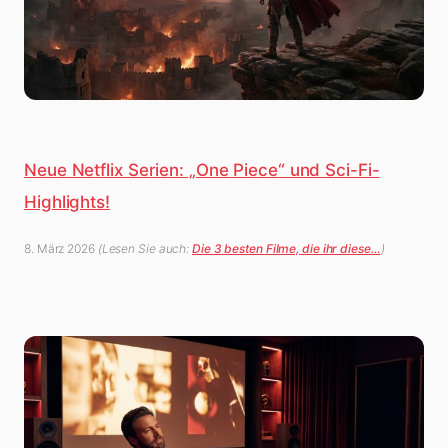
Neue Netflix Serien: „One Piece“ und Sci-Fi-
Highlights!
8. März 2026
(Lesen Sie auch:
Die 3 besten Filme, die ihr diese…
)