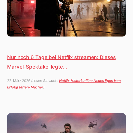
Nur noch 6 Tage bei Netflix streamen: Dieses
Marvel-Spektakel legte…
22. März 2026
(Lesen Sie auch:
Netflix Historienfilm: Neues Epos Vom
Erfolgsserien-Macher
)