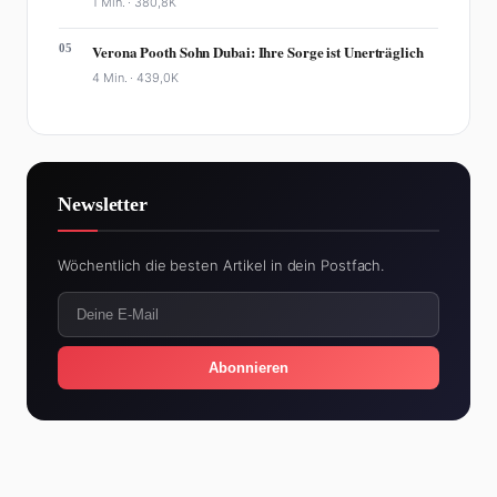
1 Min. ·
380,8K
05
Verona Pooth Sohn Dubai: Ihre Sorge ist Unerträglich
4 Min. ·
439,0K
Newsletter
Wöchentlich die besten Artikel in dein Postfach.
Abonnieren