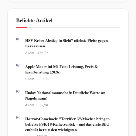
Beliebte Artikel
01
HSV Krise: Abstieg in Sicht? nächste Pleite gegen
Leverkusen
3 Min. ·
476,2K
02
Apple Mac mini M4 Test: Leistung, Preis &
Kaufberatung (2026)
9 Min. ·
383,9K
03
Undav Nationalmannschaft: Deutliche Worte an
Nagelsmann!
4 Min. ·
357,9K
04
Horror-Comeback: "Terrifier 3"-Macher bringen
beliebte FSK-18-Reihe zurück – und das erste Bild
enthüllt bereits den wichtigsten