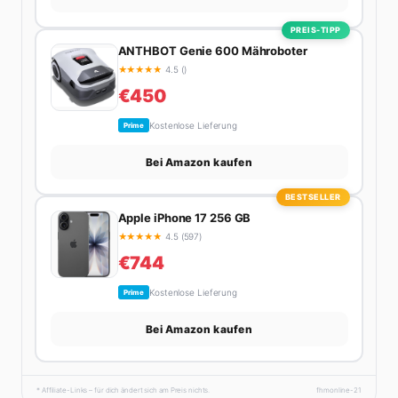
PREIS-TIPP
ANTHBOT Genie 600 Mähroboter
★
★
★
★
★
4.5 ()
€450
Kostenlose Lieferung
Prime
Bei Amazon kaufen
BESTSELLER
Apple iPhone 17 256 GB
★
★
★
★
★
4.5 (597)
€744
Kostenlose Lieferung
Prime
Bei Amazon kaufen
* Affiliate-Links – für dich ändert sich am Preis nichts.
fhmonline-21