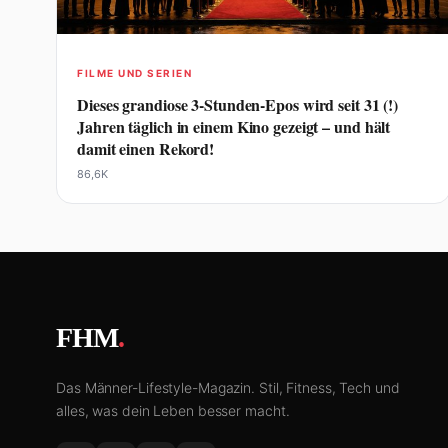
FILME UND SERIEN
Dieses grandiose 3-Stunden-Epos wird seit 31 (!)
Jahren täglich in einem Kino gezeigt – und hält
damit einen Rekord!
86,6K
FHM
.
Das Männer-Lifestyle-Magazin. Stil, Fitness, Tech und
alles, was dein Leben besser macht.