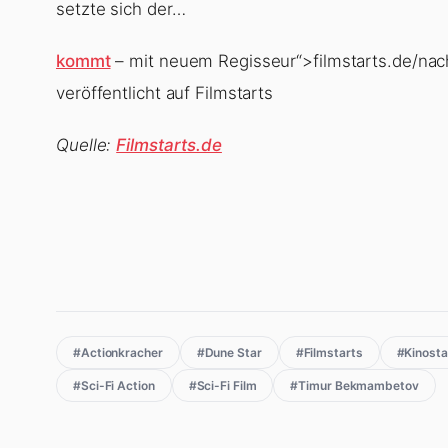
setzte sich der…
kommt
– mit neuem Regisseur“>filmstarts.de/nach
veröffentlicht auf Filmstarts
Quelle:
Filmstarts.de
#Actionkracher
#Dune Star
#Filmstarts
#Kinosta
#Sci-Fi Action
#Sci-Fi Film
#Timur Bekmambetov