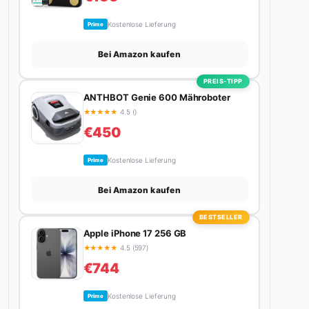
Kostenlose Lieferung
Prime
Bei Amazon kaufen
PREIS-TIPP
ANTHBOT Genie 600 Mähroboter
★
★
★
★
★
4.5 ()
€450
Kostenlose Lieferung
Prime
Bei Amazon kaufen
BESTSELLER
Apple iPhone 17 256 GB
★
★
★
★
★
4.5 (597)
€744
Kostenlose Lieferung
Prime