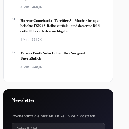
4 Min. ·
358,1K
04
Horror-Comeback: "Terrifier 3"-Macher bringen
beliebte FSK-18-Reihe zurück – und das erste Bild
enthüllt bereits den wichtigsten
1 Min. ·
381,0K
05
Verona Pooth Sohn Dubai: Ihre Sorge ist
Unerträglich
4 Min. ·
439,1K
Newsletter
Wöchentlich die besten Artikel in dein Postfach.