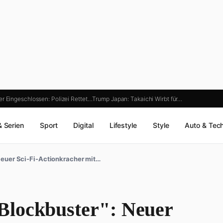
r Eingeschlossen: Polizei Rettet…
Trump Japan: Takaichi Wirbt für…
& Serien
Sport
Digital
Lifestyle
Style
Auto & Tec
Neuer Sci-Fi-Actionkracher mit…
Blockbuster": Neuer