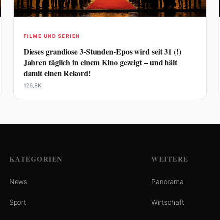
FILME UND SERIEN
Dieses grandiose 3-Stunden-Epos wird seit 31 (!)
Jahren täglich in einem Kino gezeigt – und hält
damit einen Rekord!
126,8K
KATEGORIEN
WEITERE
News
Panorama
Sport
Wirtschaft