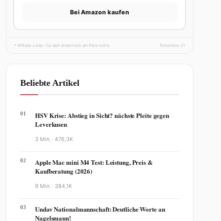
Bei Amazon kaufen
* Affiliate-Links – für dich ändert sich am Preis nichts.
fhmonline-21
Beliebte Artikel
01
HSV Krise: Abstieg in Sicht? nächste Pleite gegen
Leverkusen
3 Min. ·
476,3K
02
Apple Mac mini M4 Test: Leistung, Preis &
Kaufberatung (2026)
9 Min. ·
384,1K
03
Undav Nationalmannschaft: Deutliche Worte an
Nagelsmann!