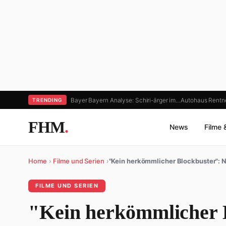
Bayer Bayern Analyse: Schiri-ärger im…
Autohaus Rentne
TRENDING
FHM
.
News
Filme 
Home
›
Filme und Serien
›
"Kein herkömmlicher Blockbuster": 
FILME UND SERIEN
"Kein herkömmlicher 