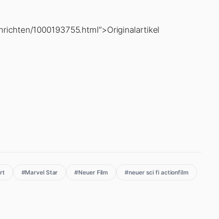
richten/1000193755.html“>Originalartikel
rt
#Marvel Star
#Neuer Film
#neuer sci fi actionfilm