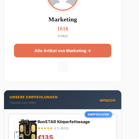
Marketing
1616
Artikel
Alle Artikel von Marketing →
UNSERE EMPFEHLUNGEN
amazon
Passend zum Artikel
EMPFEHLUNG
RunSTAR Körperfettwaage
★
★
★
★
★
4.5 (4500)
€135