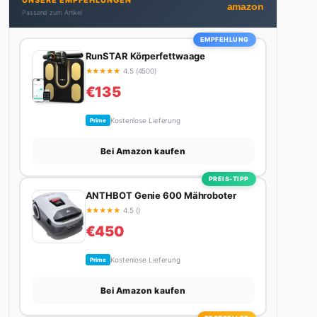
UNSERE EMPFEHLUNGEN
Autos schreibt, plant er den nächsten Abenteuer-
amazon
Passend zum Artikel
Trip – sei es ein Wochenende in den Bergen, eine
Motorradtour durch die Alpen oder der jährliche
EMPFEHLUNG
Campingtrip mit den Jungs. Sein Credo: Das Leben
RunSTAR Körperfettwaage
ist zu kurz für langweilige Wochenenden.
★
★
★
★
★
4.5 (4500)
€135
Kostenlose Lieferung
Prime
Bei Amazon kaufen
PREIS-TIPP
ANTHBOT Genie 600 Mähroboter
★
★
★
★
★
4.5 ()
€450
Kostenlose Lieferung
Prime
Bei Amazon kaufen