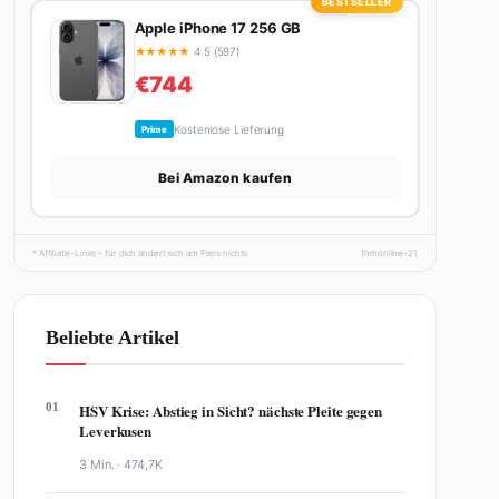
BESTSELLER
Apple iPhone 17 256 GB
★
★
★
★
★
4.5 (597)
€744
Kostenlose Lieferung
Prime
Bei Amazon kaufen
* Affiliate-Links – für dich ändert sich am Preis nichts.
fhmonline-21
Beliebte Artikel
01
HSV Krise: Abstieg in Sicht? nächste Pleite gegen
Leverkusen
3 Min. ·
474,7K