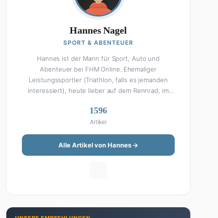
Hannes Nagel
SPORT & ABENTEUER
Hannes ist der Mann für Sport, Auto und
Abenteuer bei FHM Online. Ehemaliger
Leistungssportler (Triathlon, falls es jemanden
interessiert), heute lieber auf dem Rennrad, im
Fitnessstudio oder beim Kochen am Smoker. Sein
1596
Wissen über Sport ist enzyklopädisch: Egal ob
Artikel
Bundesliga-Analyse, Formel 1, UFC oder Olympia –
Hannes liefert fundierte Einschätzungen mit der
Leidenschaft eines echten Fans. Aber Sport ist
Alle Artikel von Hannes →
nur die halbe Miete: Hannes ist auch unser Auto-
Experte. Vom Elektro-SUV bis zum Oldtimer-
Projekt hat er alles schon gefahren, zerlegt oder
beides. Seine Roadtrip-Guides und Grillrezepte
gehören zu den beliebtesten Artikeln auf der
Seite. Wenn Hannes mal nicht über Sport oder