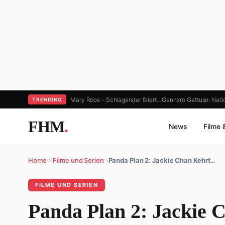
Mary Roos – Schlagerstar feiert…
Gennaro Gattuso: Nati
TRENDING
FHM
.
News
Filme 
Home
›
Filme und Serien
›
Panda Plan 2: Jackie Chan Kehrt…
FILME UND SERIEN
Panda Plan 2: Jackie 