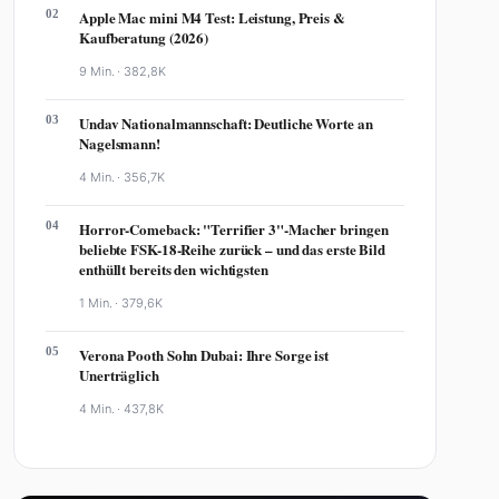
02
Apple Mac mini M4 Test: Leistung, Preis &
Kaufberatung (2026)
9 Min. ·
382,8K
03
Undav Nationalmannschaft: Deutliche Worte an
Nagelsmann!
4 Min. ·
356,7K
04
Horror-Comeback: "Terrifier 3"-Macher bringen
beliebte FSK-18-Reihe zurück – und das erste Bild
enthüllt bereits den wichtigsten
1 Min. ·
379,6K
05
Verona Pooth Sohn Dubai: Ihre Sorge ist
Unerträglich
4 Min. ·
437,8K