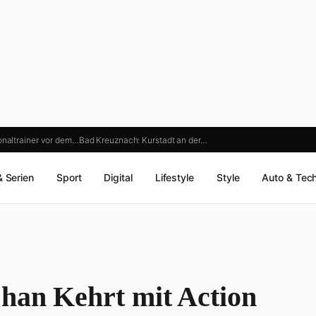
onaltrainer vor dem…
Bad Kreuznach: Kurstadt an der…
& Serien
Sport
Digital
Lifestyle
Style
Auto & Tec
Chan Kehrt mit Action