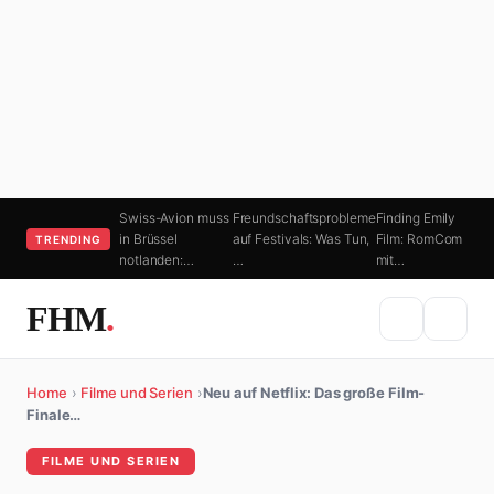
Swiss-Avion muss
Freundschaftsprobleme
Finding Emily
in Brüssel
auf Festivals: Was Tun,
Film: RomCom
TRENDING
notlanden:…
…
mit…
FHM
.
Home
›
Filme und Serien
›
Neu auf Netflix: Das große Film-
Finale…
FILME UND SERIEN