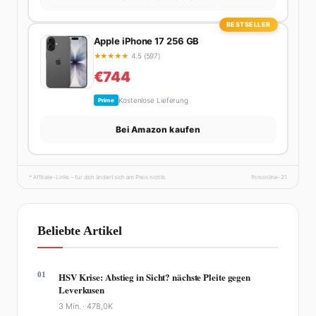
BESTSELLER
Apple iPhone 17 256 GB
★
★
★
★
★
4.5 (597)
€744
Kostenlose Lieferung
Prime
Bei Amazon kaufen
* Affiliate-Links – für dich ändert sich am Preis nichts.
fhmonline-21
Beliebte Artikel
01
HSV Krise: Abstieg in Sicht? nächste Pleite gegen
Leverkusen
3 Min. ·
478,0K