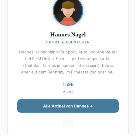
Hannes Nagel
SPORT & ABENTEUER
Hannes ist der Mann für Sport, Auto und Abenteuer
bei FHM Online. Ehemaliger Leistungssportler
(Triathlon, falls es jemanden interessiert), heute
lieber auf dem Rennrad, im Fitnessstudio oder beim
Kochen am Smoker. Sein Wissen über Sport ist
1596
enzyklopädisch: Egal ob Bundesliga-Analyse, Formel 1,
Artikel
UFC oder Olympia – Hannes liefert fundierte
Einschätzungen mit der Leidenschaft eines echten
Fans. Aber Sport ist nur die halbe Miete: Hannes ist
Alle Artikel von Hannes →
auch unser Auto-Experte. Vom Elektro-SUV bis zum
Oldtimer-Projekt hat er alles schon gefahren, zerlegt
oder beides. Seine Roadtrip-Guides und Grillrezepte
gehören zu den beliebtesten Artikeln auf der Seite.