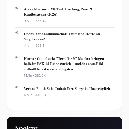
02
Apple Mac mini M4 Test: Leistung, Preis &
Kaufberatung (2026)
9 Min. ·
385,4K
03
Undav Nationalmannschaft: Deutliche Worte an
Nagelsmann!
4 Min. ·
359,4K
04
Horror-Comeback: "Terrifier 3"-Macher bringen
beliebte FSK-18-Reihe zurück – und das erste Bild
enthüllt bereits den wichtigsten
1 Min. ·
382,3K
05
Verona Pooth Sohn Dubai: Ihre Sorge ist Unerträglich
4 Min. ·
440,5K
Newsletter