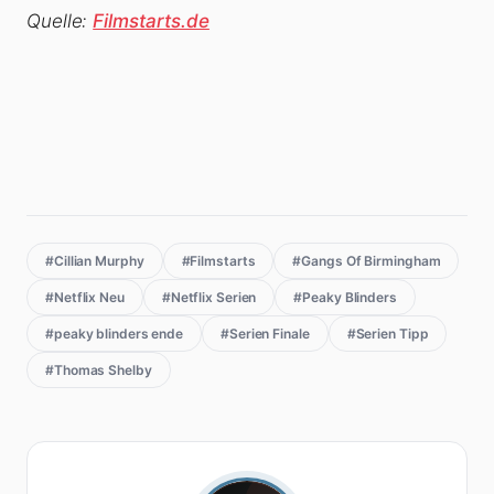
Quelle:
Filmstarts.de
#Cillian Murphy
#Filmstarts
#Gangs Of Birmingham
#Netflix Neu
#Netflix Serien
#Peaky Blinders
#peaky blinders ende
#Serien Finale
#Serien Tipp
#Thomas Shelby