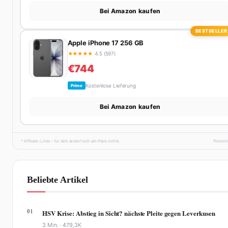
Bei Amazon kaufen
BESTSELLER
Apple iPhone 17 256 GB
★
★
★
★
★
4.5 (597)
€744
Kostenlose Lieferung
Prime
Bei Amazon kaufen
* Affiliate-Links – für dich ändert sich am Preis nichts.
fhmonl
Beliebte Artikel
01
HSV Krise: Abstieg in Sicht? nächste Pleite gegen Leverkusen
3 Min. ·
479,3K