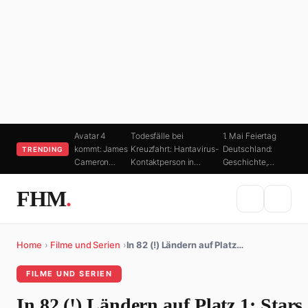
Avatar 4
Todesfälle bei
1. Mai Feiertag
kommt: James
Kreuzfahrt: Hantavirus-
Deutschland:
TRENDING
Cameron…
Kontaktperson in…
Geschichte,…
FHM
.
Home
›
Filme und Serien
›
In 82 (!) Ländern auf Platz…
FILME UND SERIEN
In 82 (!) Ländern auf Platz 1: Stars