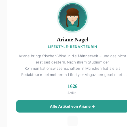
Ariane Nagel
LIFESTYLE-REDAKTEURIN
Ariane bringt frischen Wind in die Männerwelt – und das nicht
erst seit gestern. Nach ihrem Studium der
Kommunikationswissenschaften in München hat sie als
Redakteurin bei mehreren Lifestyle-Magazinen gearbeitet,
bevor sie zum FHM-Team gestoßen ist. Als Lifestyle-
1626
Redakteurin schreibt sie über alles, was das Leben schöner
Artikel
macht: von Interior Design und Reise-Tipps über Food-Trends
bis hin zu Beziehungsratgebern, die auch Männer gerne lesen
Ihre Geheimwaffe: Sie weiß genau, was Frauen an Männern
Alle Artikel von Ariane →
wirklich cool finden – und was absolut gar nicht geht. Privat ist
Ariane begeisterte Yoga-Praktizierende, Serien-Junkie (aktuell
alles auf Netflix) und auf der ewigen Suche nach dem besten