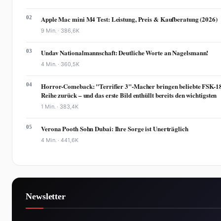
02
Apple Mac mini M4 Test: Leistung, Preis & Kaufberatung (2026)
9 Min. ·
386,6K
03
Undav Nationalmannschaft: Deutliche Worte an Nagelsmann!
4 Min. ·
360,5K
04
Horror-Comeback: "Terrifier 3"-Macher bringen beliebte FSK-1
Reihe zurück – und das erste Bild enthüllt bereits den wichtigsten
1 Min. ·
383,4K
05
Verona Pooth Sohn Dubai: Ihre Sorge ist Unerträglich
4 Min. ·
441,6K
Newsletter