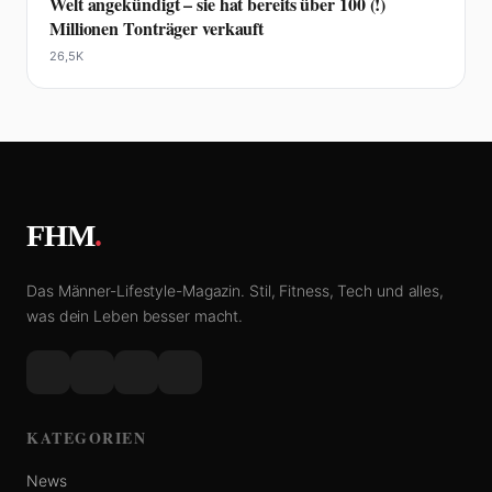
Welt angekündigt – sie hat bereits über 100 (!)
Millionen Tonträger verkauft
26,5K
FHM
.
Das Männer-Lifestyle-Magazin. Stil, Fitness, Tech und alles,
was dein Leben besser macht.
KATEGORIEN
News