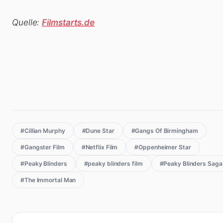
Quelle:
Filmstarts.de
#Cillian Murphy
#Dune Star
#Gangs Of Birmingham
#Gangster Film
#Netflix Film
#Oppenheimer Star
#Peaky Blinders
#peaky blinders film
#Peaky Blinders Saga
#The Immortal Man