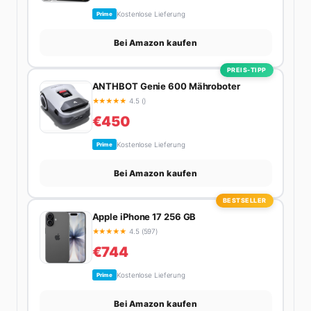
Kostenlose Lieferung
Prime
Bei Amazon kaufen
PREIS-TIPP
ANTHBOT Genie 600 Mähroboter
★
★
★
★
★
4.5 ()
€450
Kostenlose Lieferung
Prime
Bei Amazon kaufen
BESTSELLER
Apple iPhone 17 256 GB
★
★
★
★
★
4.5 (597)
€744
Kostenlose Lieferung
Prime
Bei Amazon kaufen