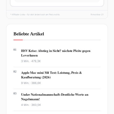
* Affiliate-Links – für dich ändert sich am Preis nichts.
fhmonline-21
Beliebte Artikel
01
HSV Krise: Abstieg in Sicht? nächste Pleite gegen
Leverkusen
3 Min. ·
479,3K
02
Apple Mac mini M4 Test: Leistung, Preis &
Kaufberatung (2026)
9 Min. ·
386,6K
03
Undav Nationalmannschaft: Deutliche Worte an
Nagelsmann!
4 Min. ·
360,5K