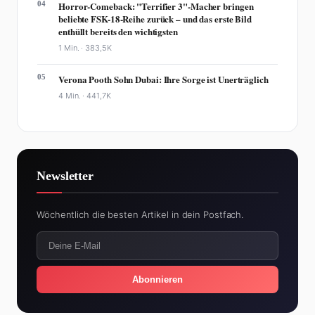
04
Horror-Comeback: "Terrifier 3"-Macher bringen
beliebte FSK-18-Reihe zurück – und das erste Bild
enthüllt bereits den wichtigsten
1 Min. ·
383,5K
05
Verona Pooth Sohn Dubai: Ihre Sorge ist Unerträglich
4 Min. ·
441,7K
Newsletter
Wöchentlich die besten Artikel in dein Postfach.
Abonnieren