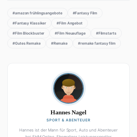
#amazon frühlingsangebote
#Fantasy Film
#Fantasy Klassiker
#Film Angebot
#Film Blockbuster
#Film Neuauflage
#Filmstarts
#Gutes Remake
#Remake
#remake fantasy film
Hannes Nagel
SPORT & ABENTEUER
Hannes ist der Mann für Sport, Auto und Abenteuer
bei FHM Online. Ehemaliger Leistungssportler