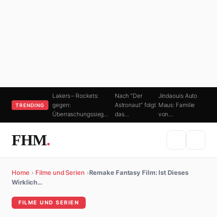
Lakers – Rockets:
Nach "Der
Jindaouis Auto
gegen:
Astronaut" folgt
Maus: Familie
TRENDING
Überraschungssieg…
das…
von…
FHM
.
Home
›
Filme und Serien
›
Remake Fantasy Film: Ist Dieses
Wirklich…
FILME UND SERIEN