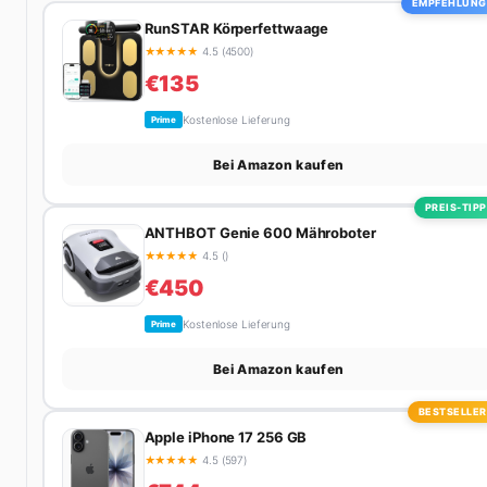
EMPFEHLUNG
RunSTAR Körperfettwaage
★
★
★
★
★
4.5 (4500)
€135
Kostenlose Lieferung
Prime
Bei Amazon kaufen
PREIS-TIPP
ANTHBOT Genie 600 Mähroboter
★
★
★
★
★
4.5 ()
€450
Kostenlose Lieferung
Prime
Bei Amazon kaufen
BESTSELLER
Apple iPhone 17 256 GB
★
★
★
★
★
4.5 (597)