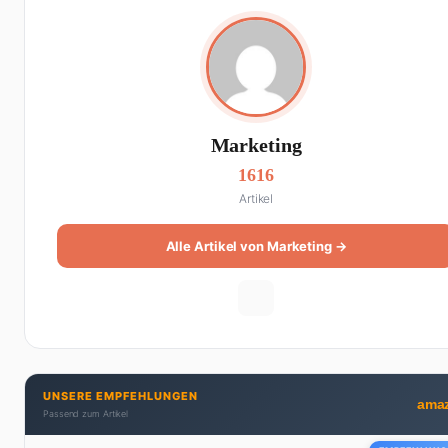
Marketing
1616
Artikel
Alle Artikel von Marketing →
UNSERE EMPFEHLUNGEN
ama
Passend zum Artikel