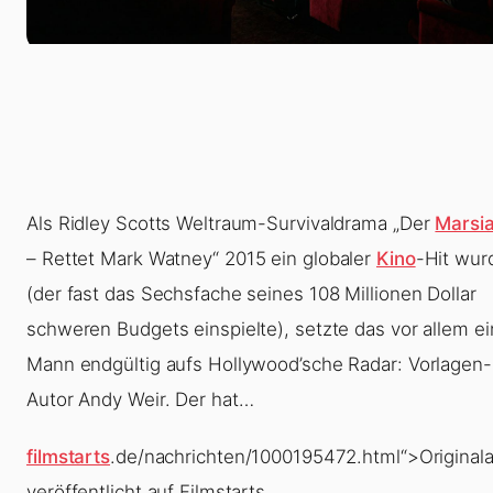
Als Ridley Scotts Weltraum-Survivaldrama „
Der
Marsi
– Rettet Mark Watney
“ 2015 ein globaler
Kino
-Hit wur
(der fast das Sechsfache seines 108 Millionen Dollar
schweren Budgets einspielte), setzte das vor allem e
Mann endgültig aufs Hollywood’sche Radar: Vorlagen-
Autor
Andy Weir
. Der hat…
filmstarts
.de/nachrichten/1000195472.html“>Originalar
veröffentlicht auf Filmstarts