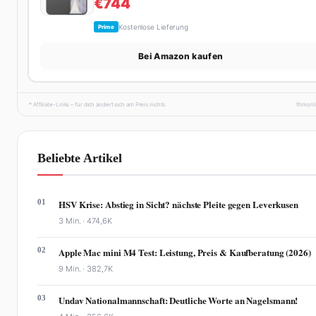
€744
Kostenlose Lieferung
Prime
Bei Amazon kaufen
* Affiliate-Links – für dich ändert sich am Preis nichts.
fhmonl
Beliebte Artikel
01
HSV Krise: Abstieg in Sicht? nächste Pleite gegen Leverkusen
3 Min. ·
474,6K
02
Apple Mac mini M4 Test: Leistung, Preis & Kaufberatung (2026)
9 Min. ·
382,7K
03
Undav Nationalmannschaft: Deutliche Worte an Nagelsmann!