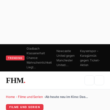
Gladbach
Newcastle
Kayserispor –
Klassenerhalt
United gegen
Karagümrük:
Chance:
TRENDING
Manchester
gegen: Ticket-
Wahrscheinlichkeit
United:…
Aktion
Liegt…
FHM
.
Home
›
Filme und Serien
›
Ab heute neu im Kino: Das…
FILME UND SERIEN