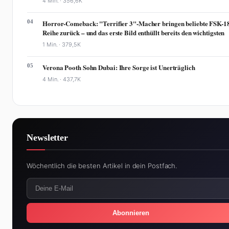
4 Min. ·
356,6K
04
Horror-Comeback: "Terrifier 3"-Macher bringen beliebte FSK-1
Reihe zurück – und das erste Bild enthüllt bereits den wichtigsten
1 Min. ·
379,5K
05
Verona Pooth Sohn Dubai: Ihre Sorge ist Unerträglich
4 Min. ·
437,7K
Newsletter
Wöchentlich die besten Artikel in dein Postfach.
Abonnieren