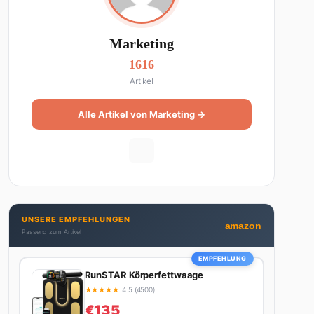
Marketing
1616
Artikel
Alle Artikel von Marketing →
UNSERE EMPFEHLUNGEN
amazon
Passend zum Artikel
EMPFEHLUNG
RunSTAR Körperfettwaage
★
★
★
★
★
4.5 (4500)
€135