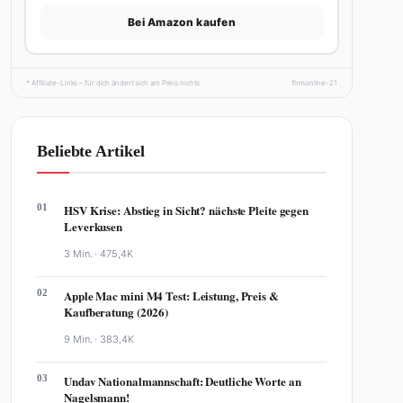
Bei Amazon kaufen
* Affiliate-Links – für dich ändert sich am Preis nichts.
fhmonline-21
Beliebte Artikel
01
HSV Krise: Abstieg in Sicht? nächste Pleite gegen
Leverkusen
3 Min. ·
475,4K
02
Apple Mac mini M4 Test: Leistung, Preis &
Kaufberatung (2026)
9 Min. ·
383,4K
03
Undav Nationalmannschaft: Deutliche Worte an
Nagelsmann!