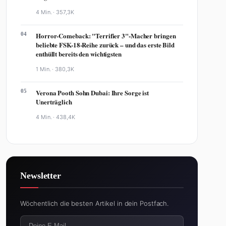
4 Min. ·
357,3K
04
Horror-Comeback: "Terrifier 3"-Macher bringen
beliebte FSK-18-Reihe zurück – und das erste Bild
enthüllt bereits den wichtigsten
1 Min. ·
380,3K
05
Verona Pooth Sohn Dubai: Ihre Sorge ist
Unerträglich
4 Min. ·
438,4K
Newsletter
Wöchentlich die besten Artikel in dein Postfach.