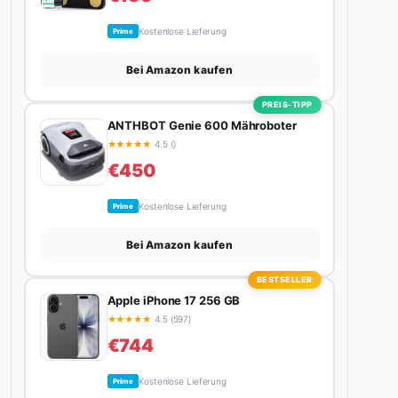
Kostenlose Lieferung
Prime
Bei Amazon kaufen
PREIS-TIPP
ANTHBOT Genie 600 Mähroboter
★
★
★
★
★
4.5 ()
€450
Kostenlose Lieferung
Prime
Bei Amazon kaufen
BESTSELLER
Apple iPhone 17 256 GB
★
★
★
★
★
4.5 (597)
€744
Kostenlose Lieferung
Prime