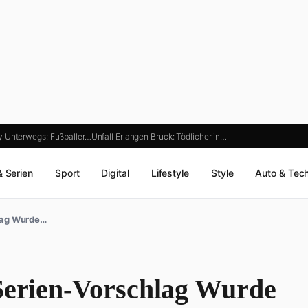
y Unterwegs: Fußballer…
Unfall Erlangen Bruck: Tödlicher in…
& Serien
Sport
Digital
Lifestyle
Style
Auto & Tec
hlag Wurde…
 Serien-Vorschlag Wurde