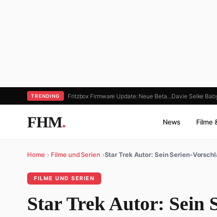
Fritzbox Firmware Update: Neue Beta…
Davie Selke Bab
TRENDING
FHM
.
News
Filme 
Home
›
Filme und Serien
›
Star Trek Autor: Sein Serien-Vorsc
FILME UND SERIEN
Star Trek Autor: Sein