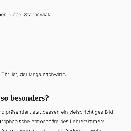
hriller, der lange nachwirkt.
so besonders?
d präsentiert stattdessen ein vielschichtiges Bild
austrophobische Atmosphäre des Lehrerzimmers
 Anspannung widerspiegelt. Anders als viele
auf psychologischen Druck statt auf vordergründige
t mehr als 1,5…
)