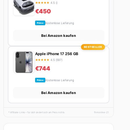
Bei Amazon kaufen
BESTSELLER
Apple iPhone 17 256 GB
★
★
★
★
★
4.5 (597)
€744
Kostenlose Lieferung
Prime
Bei Amazon kaufen
* Affiliate-Links – für dich ändert sich am Preis nichts.
fhmonline-21
Beliebte Artikel
01
HSV Krise: Abstieg in Sicht? nächste Pleite gegen