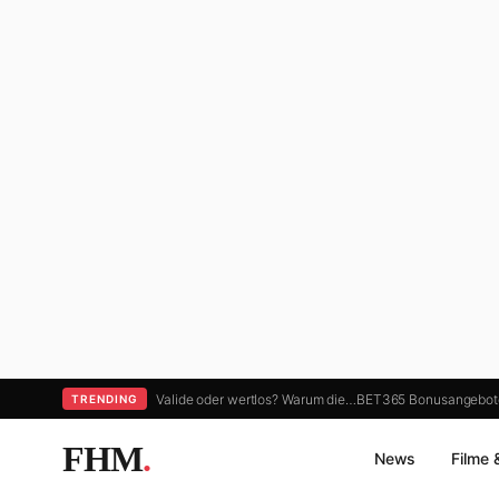
Valide oder wertlos? Warum die…
BET365 Bonusangebote:
TRENDING
FHM
.
News
Filme 
Home
›
Filme und Serien
›
Streaming Thriller „Das Lehrerzimme
FILME UND SERIEN