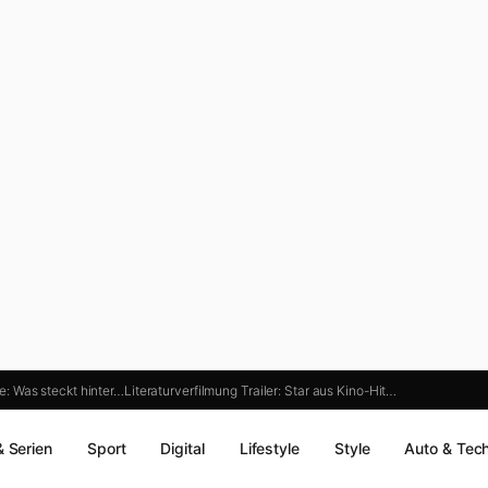
 Was steckt hinter…
Literaturverfilmung Trailer: Star aus Kino-Hit…
& Serien
Sport
Digital
Lifestyle
Style
Auto & Tec
r“ Jetzt im…