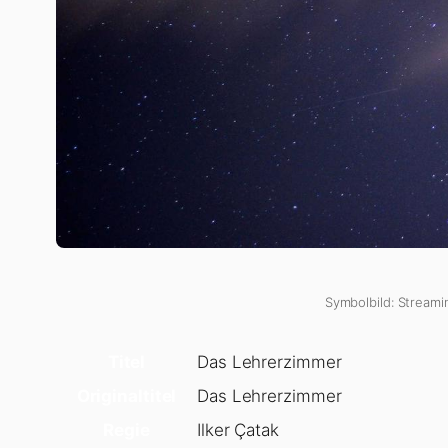
Symbolbild: Streamin
Titel
Das Lehrerzimmer
Originaltitel
Das Lehrerzimmer
Regie
Ilker Çatak
Drehbuch
Ilker Çatak, Johannes Duncker
Besetzung
Leonie Benesch, Michael Klamm
Genre
Thriller, Drama