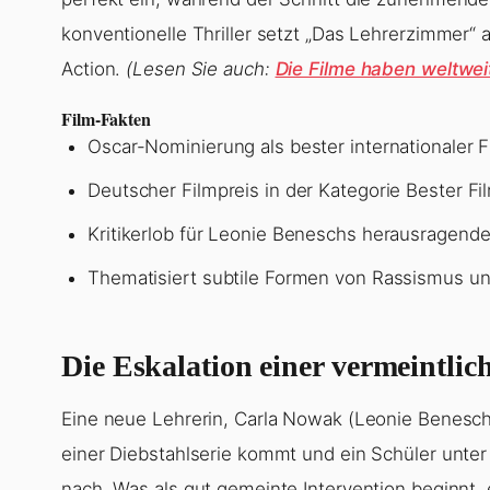
Film-Fakten
Oscar-Nominierung als bester internationaler F
Deutscher Filmpreis in der Kategorie Bester Fi
Kritikerlob für Leonie Beneschs herausragend
Thematisiert subtile Formen von Rassismus un
Die Eskalation einer vermeintlic
Eine neue Lehrerin, Carla Nowak (Leonie Benesch),
einer Diebstahlserie kommt und ein Schüler unter
nach. Was als gut gemeinte Intervention beginnt, 
Albtraum, der Carlas Ideale und ihre Karriere bedr