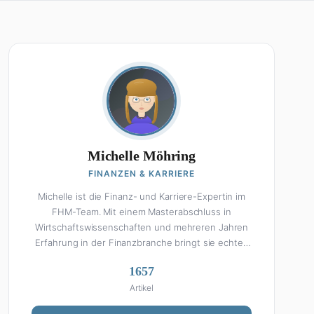
Michelle Möhring
FINANZEN & KARRIERE
Michelle ist die Finanz- und Karriere-Expertin im
FHM-Team. Mit einem Masterabschluss in
Wirtschaftswissenschaften und mehreren Jahren
Erfahrung in der Finanzbranche bringt sie echtes
Fachwissen in ihre Artikel ein. Aber keine Sorge:
1657
Bei Michelle klingt Altersvorsorge nicht wie eine
Artikel
Steuererklärung. Ihre Stärke liegt darin, komplexe
Finanzthemen so aufzubereiten, dass sie jeder
versteht – ohne Fachchinesisch, dafür mit
Alle Artikel von Michelle →
konkreten Tipps zum Umsetzen. Von ETF-
Strategien über Gehaltsverhandlungen bis hin zu
Steuertricks: Michelle hat den Durchblick und teilt