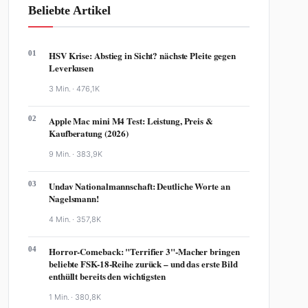
Leverkusen
3 Min. ·
476,1K
02
Apple Mac mini M4 Test: Leistung, Preis &
Kaufberatung (2026)
9 Min. ·
383,9K
03
Undav Nationalmannschaft: Deutliche Worte an
Nagelsmann!
4 Min. ·
357,8K
04
Horror-Comeback: "Terrifier 3"-Macher bringen
beliebte FSK-18-Reihe zurück – und das erste Bild
enthüllt bereits den wichtigsten
1 Min. ·
380,8K
05
Verona Pooth Sohn Dubai: Ihre Sorge ist
Unerträglich
4 Min. ·
438,9K