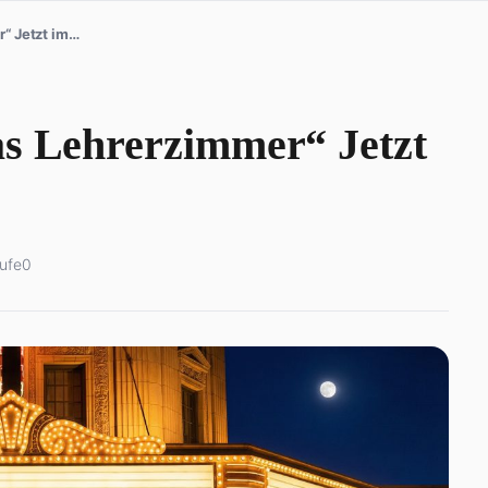
as Lehrerzimmer“ Jetzt
ufe
0