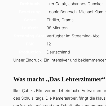
Laufzeit
98 Minuten
Streaming-Start
Verfügbar im Streaming-Abo
FSK
12
Produktion
Deutschland
Unser Eindruck: Ein intensiver und beklemmender T
Was macht „Das Lehrerzimmer“ 
Ilker Çataks Film vermeidet einfache Antworten un
des Schulalltags. Die Kameraarbeit fängt die kl
perfekt ein, während der Schnitt die zunehmende
konventionelle Thriller setzt „Das Lehrerzimmer“ 
Action.
(Lesen Sie auch:
Die Filme haben weltwei