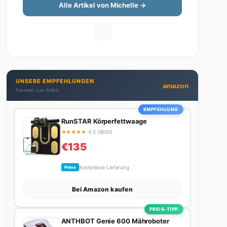
ihn gerne. Außerdem schreibt sie über Karriere-
Themen, Produktivitäts-Hacks und die Frage, wie
man Job und Privatleben unter einen Hut
UNSERE EMPFEHLUNGEN
bekommt. Privat ist sie bekennende Kaffee-
amazon
Passend zum Artikel
Süchtige (3+ Tassen am Tag, Minimum), Podcast-
Hörerin und verbringt ihre Wochenenden am
EMPFEHLUNG
liebsten in der Natur oder auf dem nächsten
RunSTAR Körperfettwaage
Flohmarkt.
★
★
★
★
★
4.5 (4500)
€135
Kostenlose Lieferung
Prime
Bei Amazon kaufen
PREIS-TIPP
ANTHBOT Genie 600 Mähroboter
★
★
★
★
★
4.5 ()
€450
Kostenlose Lieferung
Prime