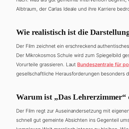
Wie realistisch ist die Darstellun
Der Film zeichnet ein erschreckend authentische
Der Mikrokosmos Schule wird zum Spiegelbild gese
Vorurteile grassieren. Laut
Bundeszentrale für pol
gesellschaftliche Herausforderungen besonders d
Warum ist „Das Lehrerzimmer“ e
Der Film regt zur Auseinandersetzung mit eigenen 
schnell gut gemeinte Absichten ins Gegenteil ums
komplexen Welt moralisch integer zu bleiben. Wi
unbequeme Fragen und vermeidet einfache Antw
diesen Sci-Fi-Thriller…
)