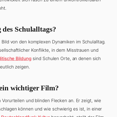
g des Schulalltags?
s Bild von den komplexen Dynamiken im Schulalltag.
llschaftlicher Konflikte, in dem Misstrauen und
itische Bildung
sind Schulen Orte, an denen sich
eutlich zeigen.
in wichtiger Film?
Vorurteilen und blinden Flecken an. Er zeigt, wie
chlagen können und wie schwierig es ist, in einer
e
Deutschlandfunk Kultur
hervorhebt, stellt der Film
orten.
(Lesen Sie auch:
Im Kino wollte kaum jemand