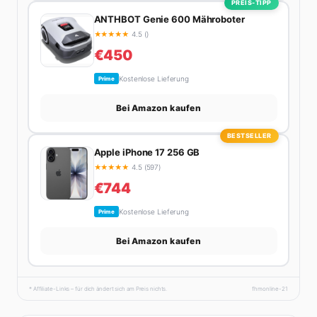
PREIS-TIPP
ANTHBOT Genie 600 Mähroboter
★
★
★
★
★
4.5 ()
€450
Kostenlose Lieferung
Prime
Bei Amazon kaufen
BESTSELLER
Apple iPhone 17 256 GB
★
★
★
★
★
4.5 (597)
€744
Kostenlose Lieferung
Prime
Bei Amazon kaufen
* Affiliate-Links – für dich ändert sich am Preis nichts.
fhmonline-21