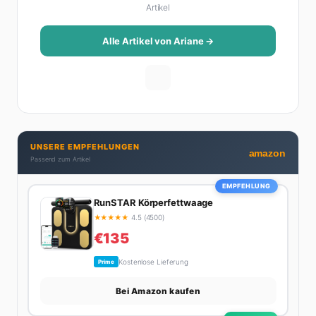
Artikel
das Leben schöner macht: von Interior Design und
Reise-Tipps über Food-Trends bis hin zu
Beziehungsratgebern, die auch Männer gerne lesen.
Alle Artikel von Ariane →
Ihre Geheimwaffe: Sie weiß genau, was Frauen an
Männern wirklich cool finden – und was absolut gar
nicht geht. Privat ist Ariane begeisterte Yoga-
Praktizierende, Serien-Junkie (aktuell: alles auf
Netflix) und auf der ewigen Suche nach dem besten
Brunch-Spot der Stadt. Ihre Interior-Tipps basieren
UNSERE EMPFEHLUNGEN
auf echter Erfahrung – ihre Wohnung wurde schon
amazon
Passend zum Artikel
zweimal in Design-Blogs gefeatured.
EMPFEHLUNG
RunSTAR Körperfettwaage
★
★
★
★
★
4.5 (4500)
€135
Kostenlose Lieferung
Prime
Bei Amazon kaufen