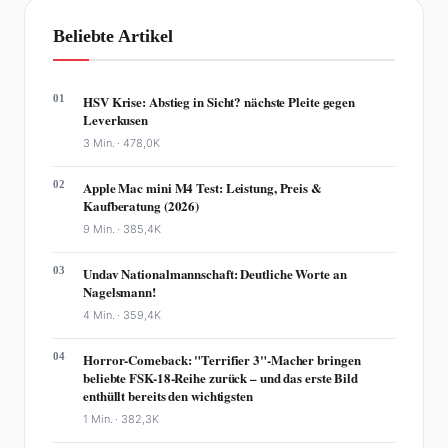
Beliebte Artikel
01
HSV Krise: Abstieg in Sicht? nächste Pleite gegen
Leverkusen
3 Min. ·
478,0K
02
Apple Mac mini M4 Test: Leistung, Preis &
Kaufberatung (2026)
9 Min. ·
385,4K
03
Undav Nationalmannschaft: Deutliche Worte an
Nagelsmann!
4 Min. ·
359,4K
04
Horror-Comeback: "Terrifier 3"-Macher bringen
beliebte FSK-18-Reihe zurück – und das erste Bild
enthüllt bereits den wichtigsten
1 Min. ·
382,3K