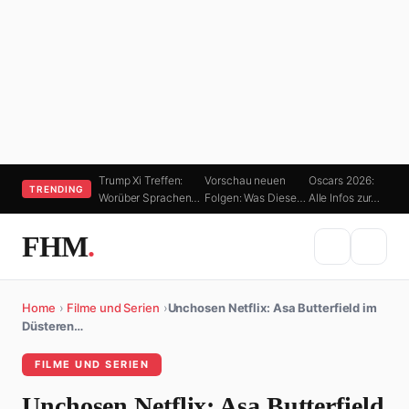
Trump Xi Treffen:
Vorschau neuen
Oscars 2026:
TRENDING
Worüber Sprachen…
Folgen: Was Diese…
Alle Infos zur…
FHM
.
Home
›
Filme und Serien
›
Unchosen Netflix: Asa Butterfield im
Düsteren…
FILME UND SERIEN
Unchosen Netflix: Asa Butterfield