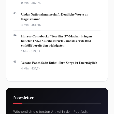
9 Min. ·
382,7K
03
Undav Nationalmannschaft: Deutliche Worte an
Nagelsmann!
4 Min. ·
356,6K
04
Horror-Comeback: "Terrifier 3"-Macher bringen
beliebte FSK-18-Reihe zurück – und das erste Bild
enthüllt bereits den wichtigsten
1 Min. ·
379,5K
05
Verona Pooth Sohn Dubai: Ihre Sorge ist Unerträglich
4 Min. ·
437,7K
Newsletter
Wöchentlich die besten Artikel in dein Postfach.