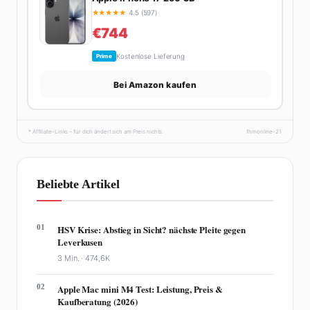
★
★
★
★
★
4.5 (597)
€744
Kostenlose Lieferung
Prime
Bei Amazon kaufen
* Affiliate-Links – für dich ändert sich am Preis nichts.
fhmonline-21
Beliebte Artikel
01
HSV Krise: Abstieg in Sicht? nächste Pleite gegen
Leverkusen
3 Min. ·
474,6K
02
Apple Mac mini M4 Test: Leistung, Preis &
Kaufberatung (2026)