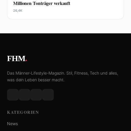
Millionen Tonträger verkauft
26,4K
FHM
.
Das Männer-Lifestyle-Magazin. Stil, Fitness, Tech und alles,
was dein Leben besser macht.
KATEGORIEN
News