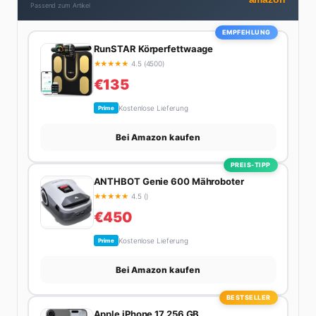
Passend zum Artikel
EMPFEHLUNG
RunSTAR Körperfettwaage
★
★
★
★
★
4.5 (4500)
€135
Kostenlose Lieferung
Prime
Bei Amazon kaufen
PREIS-TIPP
ANTHBOT Genie 600 Mähroboter
★
★
★
★
★
4.5 ()
€450
Kostenlose Lieferung
Prime
Bei Amazon kaufen
BESTSELLER
Apple iPhone 17 256 GB