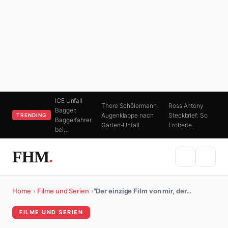
ICE Unfall
Thore Schölermann:
Ross Antony
Bagger:
Augenklappe nach
Steckbrief: So
TRENDING
Baggerfahrer
Garten-Unfall
Eroberte…
bei…
FHM
.
Home
›
Filme und Serien
›
"Der einzige Film von mir, der…
FILME UND SERIEN