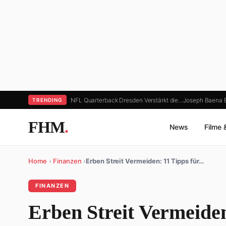
NFL Quarterback Dresden Verstärkt die…
Joseph Baena B
TRENDING
FHM
.
News
Filme 
Home
›
Finanzen
›
Erben Streit Vermeiden: 11 Tipps für…
FINANZEN
Erben Streit Vermeiden