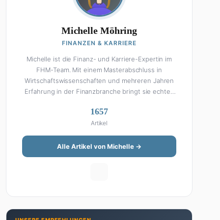
Michelle Möhring
FINANZEN & KARRIERE
Michelle ist die Finanz- und Karriere-Expertin im
FHM-Team. Mit einem Masterabschluss in
Wirtschaftswissenschaften und mehreren Jahren
Erfahrung in der Finanzbranche bringt sie echtes
Fachwissen in ihre Artikel ein. Aber keine Sorge:
1657
Bei Michelle klingt Altersvorsorge nicht wie eine
Artikel
Steuererklärung. Ihre Stärke liegt darin, komplexe
Finanzthemen so aufzubereiten, dass sie jeder
versteht – ohne Fachchinesisch, dafür mit
Alle Artikel von Michelle →
konkreten Tipps zum Umsetzen. Von ETF-
Strategien über Gehaltsverhandlungen bis hin zu
Steuertricks: Michelle hat den Durchblick und teilt
ihn gerne. Außerdem schreibt sie über Karriere-
Themen, Produktivitäts-Hacks und die Frage, wie
man Job und Privatleben unter einen Hut