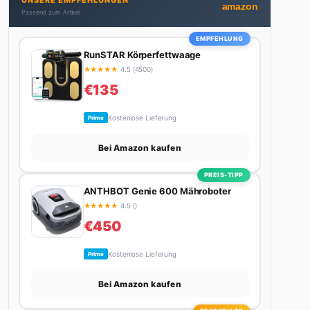
UNSERE EMPFEHLUNGEN
bekommt. Privat ist sie bekennende Kaffee-
amazon
Passend zum Artikel
Süchtige (3+ Tassen am Tag, Minimum), Podcast-
Hörerin und verbringt ihre Wochenenden am
EMPFEHLUNG
liebsten in der Natur oder auf dem nächsten
RunSTAR Körperfettwaage
Flohmarkt.
★
★
★
★
★
4.5 (4500)
€135
Kostenlose Lieferung
Prime
Bei Amazon kaufen
PREIS-TIPP
ANTHBOT Genie 600 Mähroboter
★
★
★
★
★
4.5 ()
€450
Kostenlose Lieferung
Prime
Bei Amazon kaufen