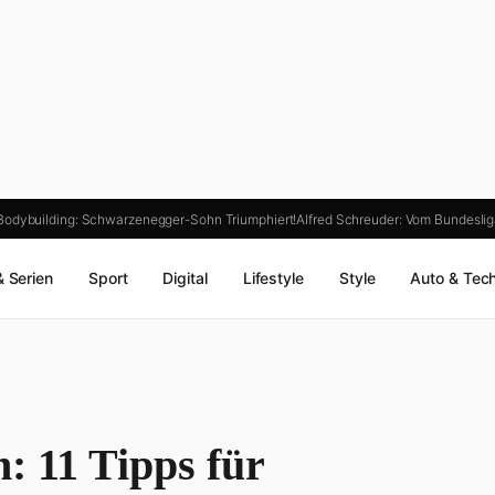
odybuilding: Schwarzenegger-Sohn Triumphiert!
Alfred Schreuder: Vom Bundesli
& Serien
Sport
Digital
Lifestyle
Style
Auto & Tec
: 11 Tipps für