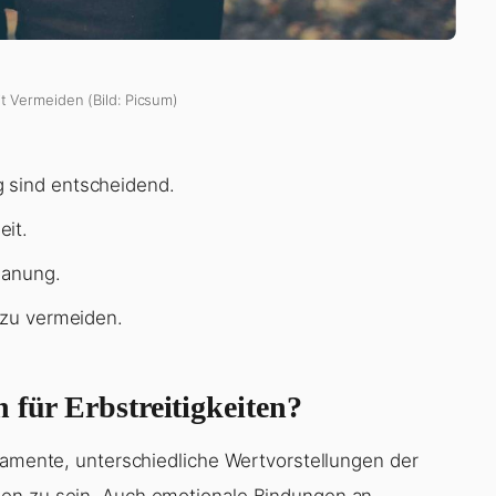
it Vermeiden (Bild: Picsum)
 sind entscheidend.
eit.
lanung.
 zu vermeiden.
 für Erbstreitigkeiten?
stamente, unterschiedliche Wertvorstellungen der
den zu sein. Auch emotionale Bindungen an