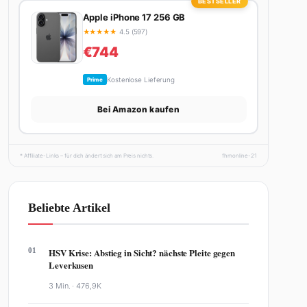
BESTSELLER
Apple iPhone 17 256 GB
★
★
★
★
★
4.5 (597)
€744
Kostenlose Lieferung
Prime
Bei Amazon kaufen
* Affiliate-Links – für dich ändert sich am Preis nichts.
fhmonline-21
Beliebte Artikel
01
HSV Krise: Abstieg in Sicht? nächste Pleite gegen
Leverkusen
3 Min. ·
476,9K