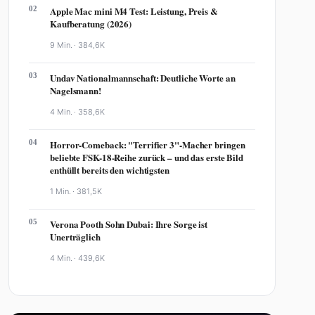
02
Apple Mac mini M4 Test: Leistung, Preis &
Kaufberatung (2026)
9 Min. ·
384,6K
03
Undav Nationalmannschaft: Deutliche Worte an
Nagelsmann!
4 Min. ·
358,6K
04
Horror-Comeback: "Terrifier 3"-Macher bringen
beliebte FSK-18-Reihe zurück – und das erste Bild
enthüllt bereits den wichtigsten
1 Min. ·
381,5K
05
Verona Pooth Sohn Dubai: Ihre Sorge ist
Unerträglich
4 Min. ·
439,6K