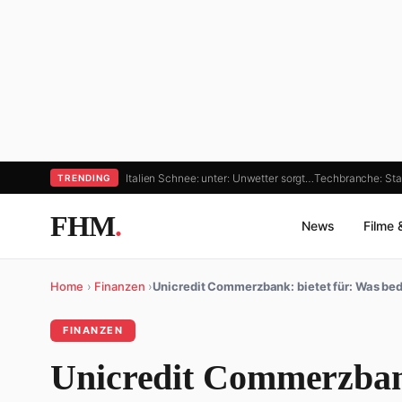
Italien Schnee: unter: Unwetter sorgt…
Techbranche: Star
TRENDING
FHM
.
News
Filme 
Home
›
Finanzen
›
Unicredit Commerzbank: bietet für: Was be
FINANZEN
Unicredit Commerzbank