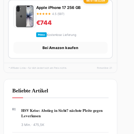
BESTSELLER
Apple iPhone 17 256 GB
★
★
★
★
★
4.5 (597)
€744
Kostenlose Lieferung
Prime
Bei Amazon kaufen
* Affiliate-Links – für dich ändert sich am Preis nichts.
fhmonline-21
Beliebte Artikel
01
HSV Krise: Abstieg in Sicht? nächste Pleite gegen
Leverkusen
3 Min. ·
475,5K