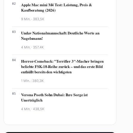
02
Apple Mac mini M4 Test: Leistung, Preis &
Kaufberatung (2026)
9 Min. ·
383,5K
03
Undav Nationalmannschaft: Deutliche Worte an
Nagelsmann!
4 Min. ·
357,4K
04
Horror-Comeback: "Terrifier 3"-Macher bringen
beliebte FSK-18-Reihe zurück – und das erste Bild
enthüllt bereits den wichtigsten
1 Min. ·
380,3K
05
Verona Pooth Sohn Dubai: Ihre Sorge ist
Unerträglich
4 Min. ·
438,5K