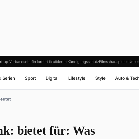
t-up-Verbandschefin fordert flexibleren Kündigungsschutz
Filmschauspieler Unbe
& Serien
Sport
Digital
Lifestyle
Style
Auto & Tec
deutet
: bietet für: Was