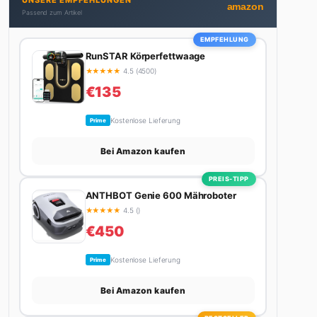
UNSERE EMPFEHLUNGEN
Autos schreibt, plant er den nächsten Abenteuer-
amazon
Passend zum Artikel
Trip – sei es ein Wochenende in den Bergen, eine
Motorradtour durch die Alpen oder der jährliche
EMPFEHLUNG
Campingtrip mit den Jungs. Sein Credo: Das Leben
RunSTAR Körperfettwaage
ist zu kurz für langweilige Wochenenden.
★
★
★
★
★
4.5 (4500)
€135
Kostenlose Lieferung
Prime
Bei Amazon kaufen
PREIS-TIPP
ANTHBOT Genie 600 Mähroboter
★
★
★
★
★
4.5 ()
€450
Kostenlose Lieferung
Prime
Bei Amazon kaufen