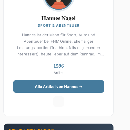
Hannes Nagel
SPORT & ABENTEUER
Hannes ist der Mann für Sport, Auto und
Abenteuer bei FHM Online. Ehemaliger
Leistungssportler (Triathlon, falls es jemanden
interessiert), heute lieber auf dem Rennrad, im
Fitnessstudio oder beim Kochen am Smoker. Sein
1596
Wissen über Sport ist enzyklopädisch: Egal ob
Artikel
Bundesliga-Analyse, Formel 1, UFC oder Olympia –
Hannes liefert fundierte Einschätzungen mit der
Leidenschaft eines echten Fans. Aber Sport ist
Alle Artikel von Hannes →
nur die halbe Miete: Hannes ist auch unser Auto-
Experte. Vom Elektro-SUV bis zum Oldtimer-
Projekt hat er alles schon gefahren, zerlegt oder
beides. Seine Roadtrip-Guides und Grillrezepte
gehören zu den beliebtesten Artikeln auf der
Seite. Wenn Hannes mal nicht über Sport oder