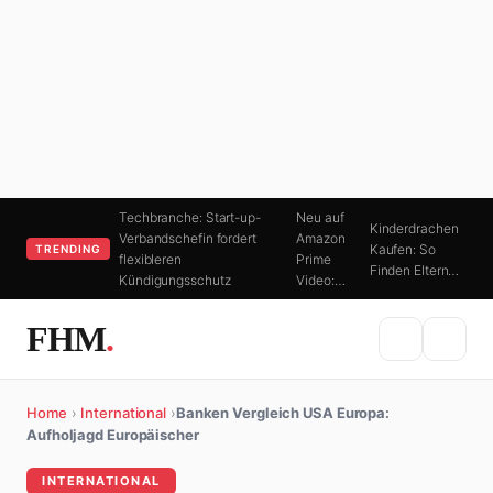
Techbranche: Start-up-
Neu auf
Kinderdrachen
Verbandschefin fordert
Amazon
Kaufen: So
TRENDING
flexibleren
Prime
Finden Eltern…
Kündigungsschutz
Video:…
FHM
.
Home
›
International
›
Banken Vergleich USA Europa:
Aufholjagd Europäischer
INTERNATIONAL