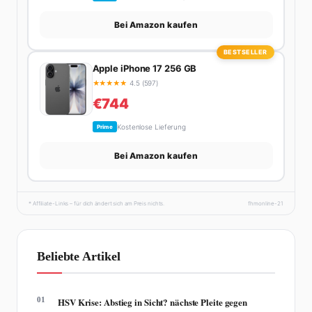
Bei Amazon kaufen
BESTSELLER
Apple iPhone 17 256 GB
★
★
★
★
★
4.5 (597)
€744
Kostenlose Lieferung
Prime
Bei Amazon kaufen
* Affiliate-Links – für dich ändert sich am Preis nichts.
fhmonline-21
Beliebte Artikel
01
HSV Krise: Abstieg in Sicht? nächste Pleite gegen