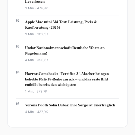
Leverkusen
3 Min. ·
474,8K
02
Apple Mac mini M4 Test: Leistung, Preis &
Kaufberatung (2026)
9 Min. ·
382,9K
03
Undav Nationalmannschaft: Deutliche Worte an
Nagelsmann!
4 Min. ·
356,8K
04
Horror-Comeback: "Terrifier 3"-Macher bringen
beliebte FSK-18-Reihe zurück – und das erste Bild
enthüllt bereits den wichtigsten
1 Min. ·
379,7K
05
Verona Pooth Sohn Dubai: Ihre Sorge ist Unerträglich
4 Min. ·
437,9K