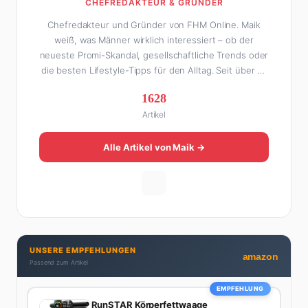
CHEFREDAKTEUR & GRÜNDER
Chefredakteur und Gründer von FHM Online. Maik
weiß, was Männer wirklich interessiert – ob der
neueste Promi-Skandal, gesellschaftliche Trends oder
die besten Lifestyle-Tipps für den Alltag. Seit über 10
Jahren macht er digitales Publishing und hat FHM
1628
Online zu einer der führenden Männer-Lifestyle-
Artikel
Plattformen im deutschsprachigen Raum aufgebaut.
Sein Weg dahin war alles andere als geradlinig: Die
eine Hälfte seines Lebens stand er in der
Alle Artikel von Maik →
Gastronomie – mit allem, was dazugehört. Die andere
Hälfte hat er sich tief in die Welt des SEO und
digitalen Contents vergraben. Diese Mischung aus
Menschenkenntnis und Online-Know-how macht
seine Artikel aus: direkt, unterhaltsam und immer nah
dran. Wenn Maik nicht gerade den heißesten Tratsch
UNSERE EMPFEHLUNGEN
aus der Promi-Welt aufspürt oder die besten
amazon
Passend zum Artikel
Lifestyle-Empfehlungen zusammenstellt, findet man
ihn beim Wandern in den Schweizer Alpen, am Grill
EMPFEHLUNG
mit Freunden oder auf der Suche nach dem
RunSTAR Körperfettwaage