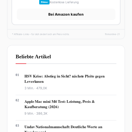
Kostenlose Lieferung
Prime
Bei Amazon kaufen
* Affiliate-Links – für dich ändert sich am Preis nichts.
fhmonline-21
Beliebte Artikel
01
HSV Krise: Abstieg in Sicht? nächste Pleite gegen
Leverkusen
3 Min. ·
479,0K
02
Apple Mac mini M4 Test: Leistung, Preis &
Kaufberatung (2026)
9 Min. ·
386,3K
03
Undav Nationalmannschaft: Deutliche Worte an
Nagelsmann!