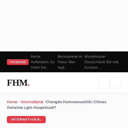
Rente
Benzinpreise im
Mondmission
Aufbessern: So
Fokus: Was
Deutschland: Bär lobt
TRENDING
Holen Sie…
sagt…
Europas…
FHM
.
Home
›
International
›
Chengdu Homosexualität: Chinas
Geheime Lgbt-Hauptstadt?
INTERNATIONAL