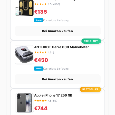
perfekten Espresso. Sein Motto: Lieber einmal richtig
★
★
★
★
★
4.5 (4500)
als zehnmal halb.
€135
Kostenlose Lieferung
Prime
Bei Amazon kaufen
PREIS-TIPP
ANTHBOT Genie 600 Mähroboter
★
★
★
★
★
4.5 ()
€450
Kostenlose Lieferung
Prime
Bei Amazon kaufen
BESTSELLER
Apple iPhone 17 256 GB
★
★
★
★
★
4.5 (597)
€744