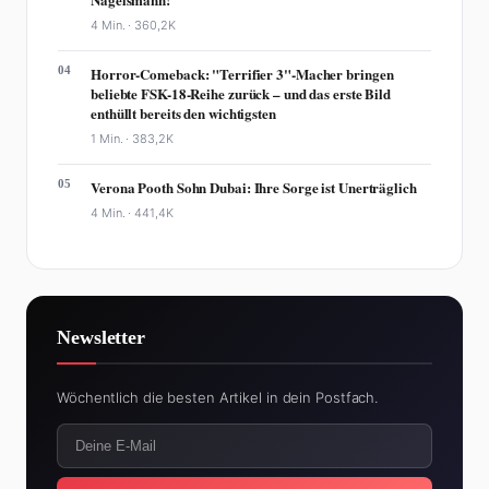
4 Min. ·
360,2K
04
Horror-Comeback: "Terrifier 3"-Macher bringen
beliebte FSK-18-Reihe zurück – und das erste Bild
enthüllt bereits den wichtigsten
1 Min. ·
383,2K
05
Verona Pooth Sohn Dubai: Ihre Sorge ist Unerträglich
4 Min. ·
441,4K
Newsletter
Wöchentlich die besten Artikel in dein Postfach.