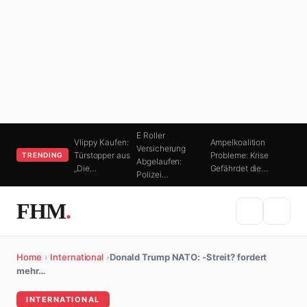
E Roller
Vlippy Kaufen:
Ampelkoalition
Versicherung
Türstopper aus
Probleme: Krise
TRENDING
Abgelaufen:
„Die…
Gefährdet die…
Polizei…
FHM
.
Home
›
International
›
Donald Trump NATO: -Streit? fordert
mehr…
INTERNATIONAL