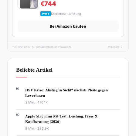
€744
Kostenlose Lieferung
Prime
Bei Amazon kaufen
* Affiliate-Links – für dich ändert sich am Preis nichts.
fhmonline-21
Beliebte Artikel
01
HSV Krise: Abstieg in Sicht? nächste Pleite gegen
Leverkusen
3 Min. ·
476,1K
02
Apple Mac mini M4 Test: Leistung, Preis &
Kaufberatung (2026)
9 Min. ·
383,9K