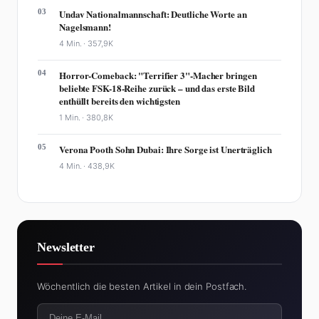
03
Undav Nationalmannschaft: Deutliche Worte an
Nagelsmann!
4 Min. ·
357,9K
04
Horror-Comeback: "Terrifier 3"-Macher bringen
beliebte FSK-18-Reihe zurück – und das erste Bild
enthüllt bereits den wichtigsten
1 Min. ·
380,8K
05
Verona Pooth Sohn Dubai: Ihre Sorge ist Unerträglich
4 Min. ·
438,9K
Newsletter
Wöchentlich die besten Artikel in dein Postfach.