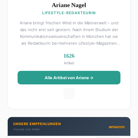
Ariane Nagel
LIFESTYLE-REDAKTEURIN
Ariane bringt frischen Wind in die Männerwelt – und
das nicht erst seit gestern. Nach ihrem Studium der
Kommunikationswissenschaften in München hat sie
als Redakteurin bei mehreren Lifestyle-Magazinen
gearbeitet, bevor sie zum FHM-Team gestoßen ist.
1626
Als Lifestyle-Redakteurin schreibt sie über alles, was
Artikel
das Leben schöner macht: von Interior Design und
Reise-Tipps über Food-Trends bis hin zu
Beziehungsratgebern, die auch Männer gerne lesen.
Alle Artikel von Ariane →
Ihre Geheimwaffe: Sie weiß genau, was Frauen an
Männern wirklich cool finden – und was absolut gar
nicht geht. Privat ist Ariane begeisterte Yoga-
Praktizierende, Serien-Junkie (aktuell: alles auf
Netflix) und auf der ewigen Suche nach dem besten
Brunch-Spot der Stadt. Ihre Interior-Tipps basieren
UNSERE EMPFEHLUNGEN
auf echter Erfahrung – ihre Wohnung wurde schon
amazon
Passend zum Artikel
zweimal in Design-Blogs gefeatured.