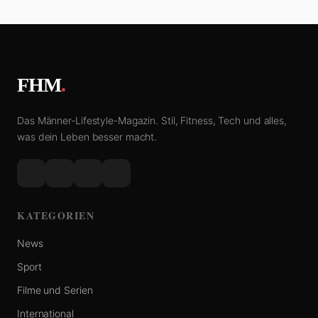
FHM
.
Das Männer-Lifestyle-Magazin. Stil, Fitness, Tech und alles,
was dein Leben besser macht.
KATEGORIEN
News
Sport
Filme und Serien
International