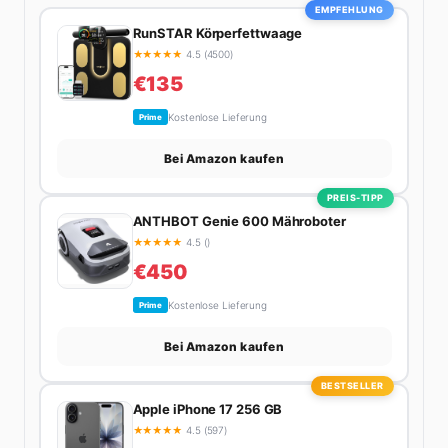
EMPFEHLUNG
RunSTAR Körperfettwaage
★
★
★
★
★
4.5 (4500)
€135
Kostenlose Lieferung
Prime
Bei Amazon kaufen
PREIS-TIPP
ANTHBOT Genie 600 Mähroboter
★
★
★
★
★
4.5 ()
€450
Kostenlose Lieferung
Prime
Bei Amazon kaufen
BESTSELLER
Apple iPhone 17 256 GB
★
★
★
★
★
4.5 (597)