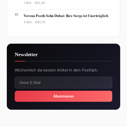
1 Min. ·
382,5K
05
Verona Pooth Sohn Dubai: Ihre Sorge ist Unerträglich
4 Min. ·
440,7K
Newsletter
Wöchentlich die besten Artikel in dein Postfach.
Abonnieren