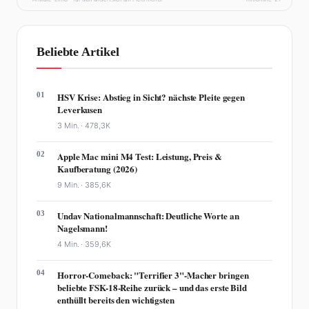
Beliebte Artikel
01
HSV Krise: Abstieg in Sicht? nächste Pleite gegen
Leverkusen
3 Min. ·
478,3K
02
Apple Mac mini M4 Test: Leistung, Preis &
Kaufberatung (2026)
9 Min. ·
385,6K
03
Undav Nationalmannschaft: Deutliche Worte an
Nagelsmann!
4 Min. ·
359,6K
04
Horror-Comeback: "Terrifier 3"-Macher bringen
beliebte FSK-18-Reihe zurück – und das erste Bild
enthüllt bereits den wichtigsten