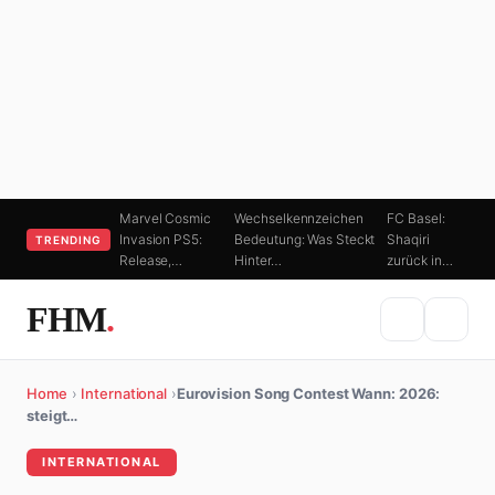
Marvel Cosmic
Wechselkennzeichen
FC Basel:
Invasion PS5:
Bedeutung: Was Steckt
Shaqiri
TRENDING
Release,…
Hinter…
zurück in…
FHM
.
Home
›
International
›
Eurovision Song Contest Wann: 2026:
steigt…
INTERNATIONAL