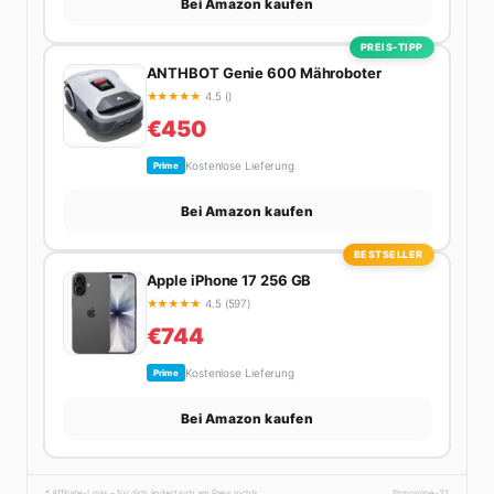
Bei Amazon kaufen
PREIS-TIPP
ANTHBOT Genie 600 Mähroboter
★
★
★
★
★
4.5 ()
€450
Kostenlose Lieferung
Prime
Bei Amazon kaufen
BESTSELLER
Apple iPhone 17 256 GB
★
★
★
★
★
4.5 (597)
€744
Kostenlose Lieferung
Prime
Bei Amazon kaufen
* Affiliate-Links – für dich ändert sich am Preis nichts.
fhmonline-21