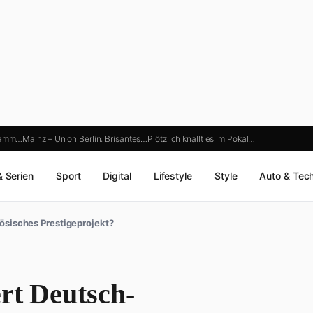
gramm…
Mainz – Union Berlin: Brisantes…
Plötzlich knallt es im Pokal…
& Serien
Sport
Digital
Lifestyle
Style
Auto & Tec
ösisches Prestigeprojekt?
rt Deutsch-