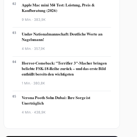
02
Apple Mac mini M4 Test: Leistung, Preis &
Kaufberatung (2026)
9 Min. ·
383,9K
03
Undav Nationalmannschaft: Deutliche Worte an
Nagelsmann!
4 Min. ·
357,9K
04
Horror-Comeback: "Terrifier 3"-Macher bringen
beliebte FSK-18-Reihe zurück – und das erste Bild
enthüllt bereits den wichtigsten
1 Min. ·
380,8K
05
Verona Pooth Sohn Dubai: Ihre Sorge ist
Unerträglich
4 Min. ·
438,9K