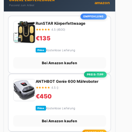
UNSERE EMPFEHLUNGEN
Stadt. Ihre Interior-Tipps basieren auf echter
amazon
Passend zum Artikel
Erfahrung – ihre Wohnung wurde schon zweimal in
Design-Blogs gefeatured.
EMPFEHLUNG
RunSTAR Körperfettwaage
★
★
★
★
★
4.5 (4500)
€135
Kostenlose Lieferung
Prime
Bei Amazon kaufen
PREIS-TIPP
ANTHBOT Genie 600 Mähroboter
★
★
★
★
★
4.5 ()
€450
Kostenlose Lieferung
Prime
Bei Amazon kaufen