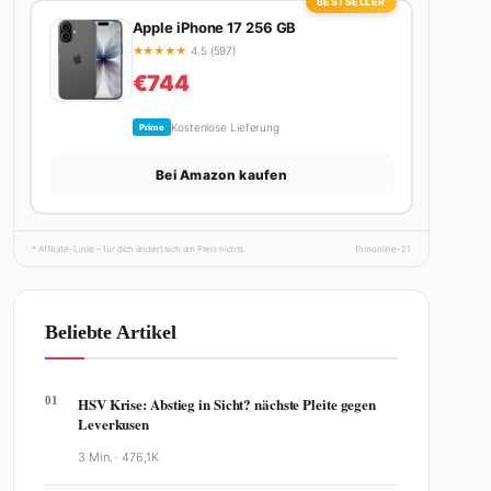
BESTSELLER
Apple iPhone 17 256 GB
★
★
★
★
★
4.5 (597)
€744
Kostenlose Lieferung
Prime
Bei Amazon kaufen
* Affiliate-Links – für dich ändert sich am Preis nichts.
fhmonline-21
Beliebte Artikel
01
HSV Krise: Abstieg in Sicht? nächste Pleite gegen
Leverkusen
3 Min. ·
476,1K