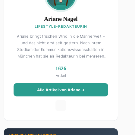
Ariane Nagel
LIFESTYLE-REDAKTEURIN
Ariane bringt frischen Wind in die Männerwelt –
und das nicht erst seit gestern. Nach ihrem
Studium der Kommunikationswissenschaften in
München hat sie als Redakteurin bei mehreren
Lifestyle-Magazinen gearbeitet, bevor sie zum
1626
FHM-Team gestoßen ist. Als Lifestyle-Redakteurin
Artikel
schreibt sie über alles, was das Leben schöner
macht: von Interior Design und Reise-Tipps über
Food-Trends bis hin zu Beziehungsratgebern, die
Alle Artikel von Ariane →
auch Männer gerne lesen. Ihre Geheimwaffe: Sie
weiß genau, was Frauen an Männern wirklich cool
finden – und was absolut gar nicht geht. Privat ist
Ariane begeisterte Yoga-Praktizierende, Serien-
Junkie (aktuell: alles auf Netflix) und auf der
ewigen Suche nach dem besten Brunch-Spot der