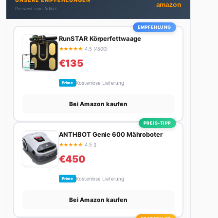
UNSERE EMPFEHLUNGEN
nicht gerade den heißesten Tratsch aus der
amazon
Passend zum Artikel
Promi-Welt aufspürt oder die besten Lifestyle-
Empfehlungen zusammenstellt, findet man ihn
EMPFEHLUNG
beim Wandern in den Schweizer Alpen, am Grill mit
RunSTAR Körperfettwaage
Freunden oder auf der Suche nach dem perfekten
★
★
★
★
★
4.5 (4500)
Espresso. Sein Motto: Lieber einmal richtig als
€135
zehnmal halb.
Kostenlose Lieferung
Prime
Bei Amazon kaufen
PREIS-TIPP
ANTHBOT Genie 600 Mähroboter
★
★
★
★
★
4.5 ()
€450
Kostenlose Lieferung
Prime
Bei Amazon kaufen