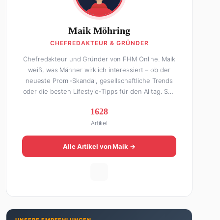
Maik Möhring
CHEFREDAKTEUR & GRÜNDER
Chefredakteur und Gründer von FHM Online. Maik
weiß, was Männer wirklich interessiert – ob der
neueste Promi-Skandal, gesellschaftliche Trends
oder die besten Lifestyle-Tipps für den Alltag. Seit
über 10 Jahren macht er digitales Publishing und
1628
hat FHM Online zu einer der führenden Männer-
Artikel
Lifestyle-Plattformen im deutschsprachigen Raum
aufgebaut. Sein Weg dahin war alles andere als
geradlinig: Die eine Hälfte seines Lebens stand er
Alle Artikel von Maik →
in der Gastronomie – mit allem, was dazugehört.
Die andere Hälfte hat er sich tief in die Welt des
SEO und digitalen Contents vergraben. Diese
Mischung aus Menschenkenntnis und Online-
Know-how macht seine Artikel aus: direkt,
unterhaltsam und immer nah dran. Wenn Maik