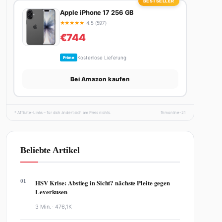
BESTSELLER
Apple iPhone 17 256 GB
★
★
★
★
★
4.5 (597)
€744
Kostenlose Lieferung
Prime
Bei Amazon kaufen
* Affiliate-Links – für dich ändert sich am Preis nichts.
fhmonline-21
Beliebte Artikel
01
HSV Krise: Abstieg in Sicht? nächste Pleite gegen
Leverkusen
3 Min. ·
476,1K