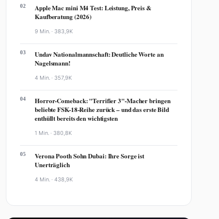
02
Apple Mac mini M4 Test: Leistung, Preis &
Kaufberatung (2026)
9 Min. ·
383,9K
03
Undav Nationalmannschaft: Deutliche Worte an
Nagelsmann!
4 Min. ·
357,9K
04
Horror-Comeback: "Terrifier 3"-Macher bringen
beliebte FSK-18-Reihe zurück – und das erste Bild
enthüllt bereits den wichtigsten
1 Min. ·
380,8K
05
Verona Pooth Sohn Dubai: Ihre Sorge ist
Unerträglich
4 Min. ·
438,9K