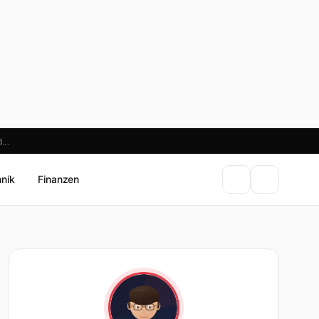
ld…
hnik
Finanzen