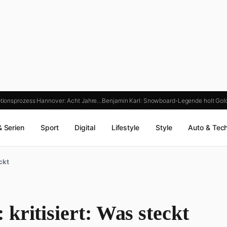
uptionsprozess Hannover: Acht Jahre…
Benjamin Karl: Snowboard-Legende holt Go
& Serien
Sport
Digital
Lifestyle
Style
Auto & Tec
ckt
kritisiert: Was steckt