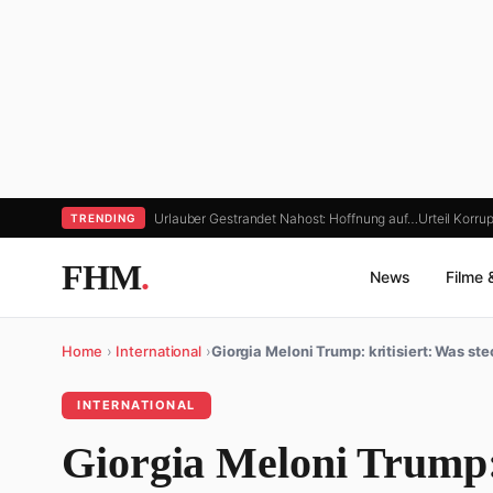
Urlauber Gestrandet Nahost: Hoffnung auf…
Urteil Korr
TRENDING
FHM
.
News
Filme 
Home
›
International
›
Giorgia Meloni Trump: kritisiert: Was ste
INTERNATIONAL
Giorgia Meloni Trump: 