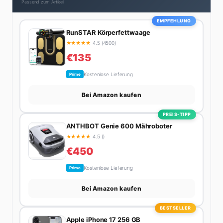
Passend zum Artikel
zweimal in Design-Blogs gefeatured.
EMPFEHLUNG
RunSTAR Körperfettwaage
★
★
★
★
★
4.5 (4500)
€135
Kostenlose Lieferung
Prime
Bei Amazon kaufen
PREIS-TIPP
ANTHBOT Genie 600 Mähroboter
★
★
★
★
★
4.5 ()
€450
Kostenlose Lieferung
Prime
Bei Amazon kaufen
BESTSELLER
Apple iPhone 17 256 GB