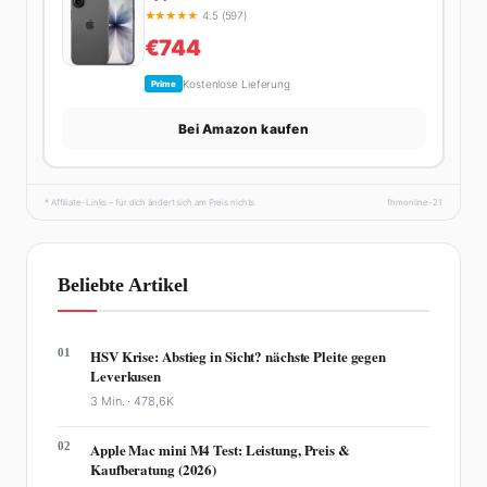
★
★
★
★
★
4.5 (597)
€744
Kostenlose Lieferung
Prime
Bei Amazon kaufen
* Affiliate-Links – für dich ändert sich am Preis nichts.
fhmonline-21
Beliebte Artikel
01
HSV Krise: Abstieg in Sicht? nächste Pleite gegen
Leverkusen
3 Min. ·
478,6K
02
Apple Mac mini M4 Test: Leistung, Preis &
Kaufberatung (2026)