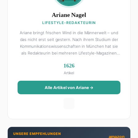
Ariane Nagel
LIFESTYLE-REDAKTEURIN
Ariane bringt frischen Wind in die Männerwelt – und
das nicht erst seit gestern. Nach ihrem Studium der
Kommunikationswissenschaften in München hat sie
als Redakteurin bei mehreren Lifestyle-Magazinen
gearbeitet, bevor sie zum FHM-Team gestoßen ist.
1626
Als Lifestyle-Redakteurin schreibt sie über alles, was
Artikel
das Leben schöner macht: von Interior Design und
Reise-Tipps über Food-Trends bis hin zu
Beziehungsratgebern, die auch Männer gerne lesen.
Alle Artikel von Ariane →
Ihre Geheimwaffe: Sie weiß genau, was Frauen an
Männern wirklich cool finden – und was absolut gar
nicht geht. Privat ist Ariane begeisterte Yoga-
Praktizierende, Serien-Junkie (aktuell: alles auf
Netflix) und auf der ewigen Suche nach dem besten
Brunch-Spot der Stadt. Ihre Interior-Tipps basieren
UNSERE EMPFEHLUNGEN
auf echter Erfahrung – ihre Wohnung wurde schon
amazon