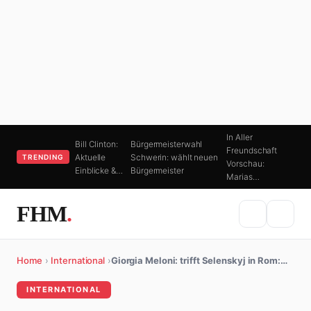
In Aller
Bill Clinton:
Bürgermeisterwahl
Freundschaft
Aktuelle
Schwerin: wählt neuen
TRENDING
Vorschau:
Einblicke &…
Bürgermeister
Marias…
FHM
.
Home
›
International
›
Giorgia Meloni: trifft Selenskyj in Rom:…
INTERNATIONAL