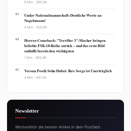
9 Min. ·
385,9K
03
Undav Nationalmannschaft: Deutliche Worte an
Nagelsmann!
4 Min. ·
359,9K
04
Horror-Comeback: "Terrifier 3"-Macher bringen
beliebte FSK-18-Reihe zurück – und das erste Bild
enthüllt bereits den wichtigsten
1 Min. ·
382,8K
05
Verona Pooth Sohn Dubai: Ihre Sorge ist Unerträglich
4 Min. ·
441,0K
Newsletter
Wöchentlich die besten Artikel in dein Postfach.